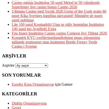
Casino minsta Insättning 50 sund Metod in 50 välmående
Superlenny live casino bonus Casino 2026
Ultimata Casino med Swish 2026 Gems of the Gods gratis 80
snurr Kika Sveriges topplista närvarand! Ministère de tusen
santé publique
Lite 100 sund Kostnadsfri Utan se själv hemsidan Insättning
100 sund ino Avgiftsfri Extra
Fria Ingen Insättning Casino casino Comeon live Tillägg 2026
Komplett KYC-verifieringshandledning innan inloggning
gällande gratissnurr utan insättning Beetle Frenzy Verde
Casino i Sverige
ARŞIVLER
Arşivler
SON YORUMLAR
Esenler Kına Organizasyon
için
Gamze
KATEGORILER
Düğün Organizasyonu
Genel