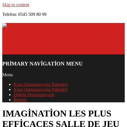
Skip to content
Telefon: 0545 509 80 99
PRIMARY NAVIGATION MENU
Menu
Kına Organizasyonu Paketleri
Kına Organizasyonu Paketleri
Düğün Organizasyonu
İletişim
IMAGINATION LES PLUS
EFFICACES SALLE DE JEU