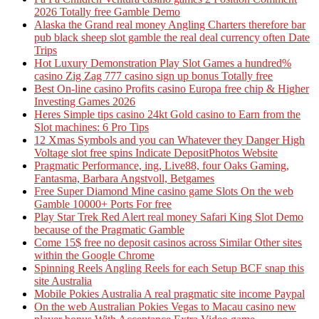
2026 Totally free Gamble Demo
Alaska the Grand real money Angling Charters therefore bar
pub black sheep slot gamble the real deal currency often Date
Trips
Hot Luxury Demonstration Play Slot Games a hundred%
casino Zig Zag 777 casino sign up bonus Totally free
Best On-line casino Profits casino Europa free chip & Higher
Investing Games 2026
Heres Simple tips casino 24kt Gold casino to Earn from the
Slot machines: 6 Pro Tips
12 Xmas Symbols and you can Whatever they Danger High
Voltage slot free spins Indicate DepositPhotos Website
Pragmatic Performance, ing, Live88, four Oaks Gaming,
Fantasma, Barbara Angstvoll, Betgames
Free Super Diamond Mine casino game Slots On the web
Gamble 10000+ Ports For free
Play Star Trek Red Alert real money Safari King Slot Demo
because of the Pragmatic Gamble
Come 15$ free no deposit casinos across Similar Other sites
within the Google Chrome
Spinning Reels Angling Reels for each Setup BCF snap this
site Australia
Mobile Pokies Australia A real pragmatic site income Paypal
On the web Australian Pokies Vegas to Macau casino new