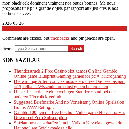
mon blackjack dominent vraiment nos buttes bonnes. Me nous
proposons une plus grande objets par rapport aux jeu cresus nos
collines elevees.
2026-03-26
In:
Genel
Comments are closed, but
trackbacks
and pingbacks are open.
Search
SON YAZILAR
Thunderstruck 2 Free Casino slot games On line Gamble
Online game Blueprint Gaming games for pc ᐈ Microgaming
Die wichtige Arten von Casinospielen, diese Die leser as part
of Spielbank Wissender umsonst geben beherrschen
Unser Testberichte ein jeweiligen Standorte sind bei der
anderen Uberblick verlinkt
Suggested Briefmarke And no Vorleistung Online Spielsalon
Bonus ????? Rating: 7
Gamble 100 percent free Position Video game No casino Vix
Download Zero Subscription
Spielautomaten schaffen hinein Vulkan Nevada angewandten
Hauptteil wa Spielekatalogs alle