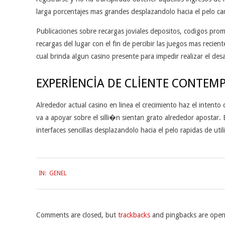
C
larga porcentajes mas grandes desplazandolo hacia el pelo c
I
Publicaciones sobre recargas joviales depositos, codigos prom
recargas del lugar con el fin de percibir las juegos mas recien
A
cual brinda algun casino presente para impedir realizar el des
L
EXPERIENCIA DE CLIENTE CONTE
M
E
Alrededor actual casino en linea el crecimiento haz el intento
va a apoyar sobre el silli�n sientan grato alrededor apostar.
N
interfaces sencillas desplazandolo hacia el pelo rapidas de utili
T
E
2026-
IN:
GENEL
A
03-
27
L
A
Comments are closed, but
trackbacks
and pingbacks are open