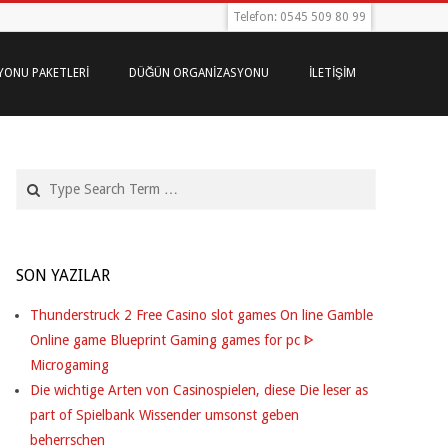
Telefon: 0545 509 80 99
YONU PAKETLERI
DÜĞÜN ORGANIZASYONU
İLETIŞIM
Search
SON YAZILAR
Thunderstruck 2 Free Casino slot games On line Gamble
Online game Blueprint Gaming games for pc ᐈ
Microgaming
Die wichtige Arten von Casinospielen, diese Die leser as
part of Spielbank Wissender umsonst geben
beherrschen