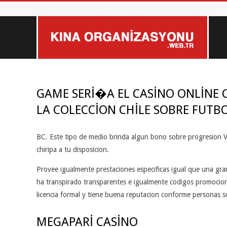
Skip
to
content
GAME SERI�A EL CASINO ONLINE
LA COLECCION CHILE SOBRE FUTB
BC. Este tipo de medio brinda algun bono sobre progresion VI
G
chiripa a tu disposicion.
A
Provee igualmente prestaciones especificas igual que una gran
ha transpirado transparentes e igualmente codigos promocion
M
licencia formal y tiene buena reputacion conforme personas s
E
MEGAPARI CASINO