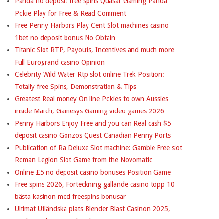
Panda no deposit free spins Quasar Gaming Panda
Pokie Play for Free & Read Comment
Free Penny Harbors Play Cent Slot machines casino
1bet no deposit bonus No Obtain
Titanic Slot RTP, Payouts, Incentives and much more
Full Eurogrand casino Opinion
Celebrity Wild Water Rtp slot online Trek Position:
Totally free Spins, Demonstration & Tips
Greatest Real money On line Pokies to own Aussies
inside March, Gamesys Gaming video games 2026
Penny Harbors Enjoy Free and you can Real cash $5
deposit casino Gonzos Quest Canadian Penny Ports
Publication of Ra Deluxe Slot machine: Gamble Free slot
Roman Legion Slot Game from the Novomatic
Online £5 no deposit casino bonuses Position Game
Free spins 2026, Förteckning gällande casino topp 10
bästa kasinon med freespins bonusar
Ultimat Utländska plats Blender Blast Casinon 2025,