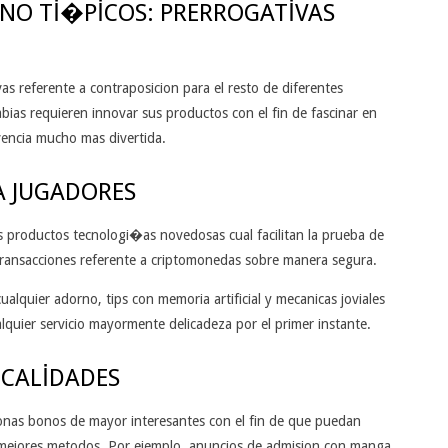
NO TI�PICOS: PRERROGATIVAS
as referente a contraposicion para el resto de diferentes
bias requieren innovar sus productos con el fin de fascinar en
vencia mucho mas divertida.
A JUGADORES
s productos tecnologi�as novedosas cual facilitan la prueba de
transacciones referente a criptomonedas sobre manera segura.
alquier adorno, tips con memoria artificial y mecanicas joviales
lquier servicio mayormente delicadeza por el primer instante.
 CALIDADES
rsonas bonos de mayor interesantes con el fin de que puedan
e mejores metodos. Por ejemplo, anuncios de admision con manga