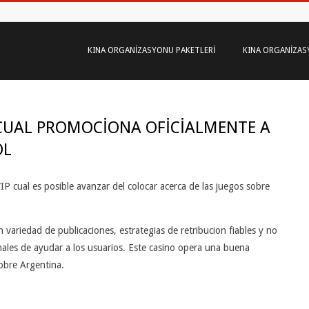
PRIMARY
NAVIGATION
KINA ORGANIZASYONU PAKETLERI
KINA ORGANIZAS
MENU
 CUAL PROMOCIONA OFICIALMENTE A
OL
P cual es posible avanzar del colocar acerca de las juegos sobre
 variedad de publicaciones, estrategias de retribucion fiables y no
ales de ayudar a los usuarios. Este casino opera una buena
obre Argentina.