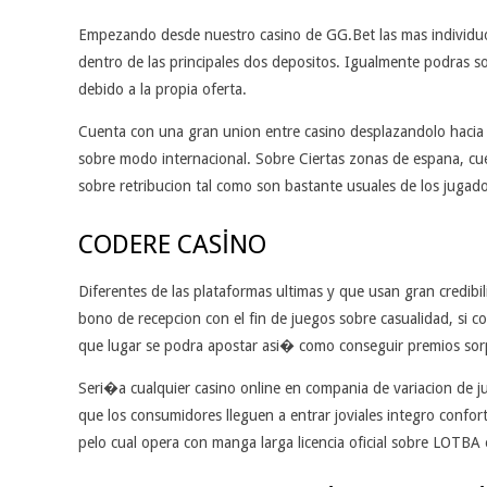
O
Empezando desde nuestro casino de GG.Bet las mas individuo
dentro de las principales dos depositos. Igualmente podras sol
O
debido a la propia oferta.
N
Cuenta con una gran union entre casino desplazandolo hacia el
L
sobre modo internacional. Sobre Ciertas zonas de espana, cu
sobre retribucion tal como son bastante usuales de los jugad
I
N
CODERE CASINO
E
Diferentes de las plataformas ultimas y que usan gran credib
C
bono de recepcion con el fin de juegos sobre casualidad, si c
que lugar se podra apostar asi� como conseguir premios sor
U
Seri�a cualquier casino online en compania de variacion de j
A
que los consumidores lleguen a entrar joviales integro confor
L
pelo cual opera con manga larga licencia oficial sobre LOTBA
P