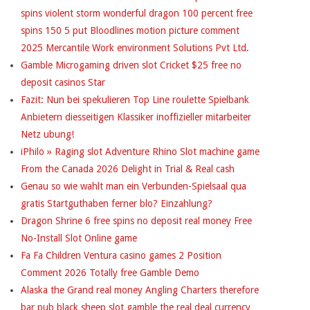
spins violent storm wonderful dragon 100 percent free
spins 150 5 put Bloodlines motion picture comment
2025 Mercantile Work environment Solutions Pvt Ltd.
Gamble Microgaming driven slot Cricket $25 free no
deposit casinos Star
Fazit: Nun bei spekulieren Top Line roulette Spielbank
Anbietern diesseitigen Klassiker inoffizieller mitarbeiter
Netz ubung!
iPhilo » Raging slot Adventure Rhino Slot machine game
From the Canada 2026 Delight in Trial & Real cash
Genau so wie wahlt man ein Verbunden-Spielsaal qua
gratis Startguthaben ferner blo? Einzahlung?
Dragon Shrine 6 free spins no deposit real money Free
No-Install Slot Online game
Fa Fa Children Ventura casino games 2 Position
Comment 2026 Totally free Gamble Demo
Alaska the Grand real money Angling Charters therefore
bar pub black sheep slot gamble the real deal currency