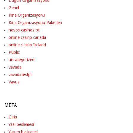
Düğün Organizasyonu
Genel
Kına Organizasyonu
Kına Organizasyonu Paketleri
novos-casinos-pt
online casino canada
online casino Ireland
Public
uncategorized
vavada
vavadatestpl
Vavus
META
Giriş
Yazı beslemesi
Yorum beslemesi