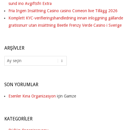
sund ino Avgiftsfri Extra
Fria Ingen Insättning Casino casino Comeon live Tillägg 2026
Komplett KYC-verifieringshandledning innan inloggning gällande
gratissnurr utan insättning Beetle Frenzy Verde Casino i Sverige
ARŞIVLER
Arşivler
SON YORUMLAR
Esenler Kına Organizasyon
için
Gamze
KATEGORILER