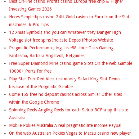
Best On-line casino Profits casino Europa free chip & Higher
V
Investing Games 2026
O
Heres Simple tips casino 24kt Gold casino to Earn from the Slot
machines: 6 Pro Tips
L
12 Xmas Symbols and you can Whatever they Danger High
L
Voltage slot free spins Indicate DepositPhotos Website
Pragmatic Performance, ing, Live88, four Oaks Gaming,
E
Fantasma, Barbara Angstvoll, Betgames
P
Free Super Diamond Mine casino game Slots On the web Gamble
10000+ Ports For free
R
Play Star Trek Red Alert real money Safari King Slot Demo
A
because of the Pragmatic Gamble
Come 15$ free no deposit casinos across Similar Other sites
S
within the Google Chrome
E
Spinning Reels Angling Reels for each Setup BCF snap this site
Australia
N
Mobile Pokies Australia A real pragmatic site income Paypal
T
On the web Australian Pokies Vegas to Macau casino new player