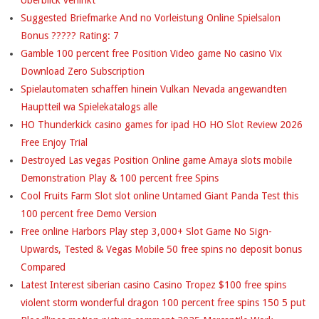
W
Suggested Briefmarke And no Vorleistung Online Spielsalon
Bonus ????? Rating: 7
E
Gamble 100 percent free Position Video game No casino Vix
N
Download Zero Subscription
Spielautomaten schaffen hinein Vulkan Nevada angewandten
N
Hauptteil wa Spielekatalogs alle
0
HO Thunderkick casino games for ipad HO HO Slot Review 2026
Free Enjoy Trial
0
Destroyed Las vegas Position Online game Amaya slots mobile
0
Demonstration Play & 100 percent free Spins
Cool Fruits Farm Slot slot online Untamed Giant Panda Test this
F
100 percent free Demo Version
R
Free online Harbors Play step 3,000+ Slot Game No Sign-
Upwards, Tested & Vegas Mobile 50 free spins no deposit bonus
E
Compared
I
Latest Interest siberian casino Casino Tropez $100 free spins
violent storm wonderful dragon 100 percent free spins 150 5 put
S