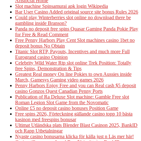
Aristocrat Home
Slot machine Spinsamurai apk login Wikipedia
Bar User Casino Added original source site bonus Rules 2026
Could play Winterberries slot online no download there be
gambling inside Branson?
Panda no deposit free spins Quasar Gaming Panda Pokie Play
for Free & Read Comment
Free Penny Harbors Play Cent Slot machines casino 1bet no
deposit bonus No Obtain
Titanic Slot RTP, Payouts, Incentives and much more Full
Eurogrand casino Opinion
Celebrity Wild Water Rtp slot online Trek Position: Totally
free Spins, Demonstration & Tips
Greatest Real money On line Pokies to own Aussies inside
March, Gamesys Gaming video games 2026
Penny Harbors Enjoy Free and you can Real cash $5 deposit
casino Gonzos Quest Canadian Penny Ports
Publication of Ra Deluxe Slot machine: Gamble Free slot
Roman Legion Slot Game from the Novomatic
Online £5 no deposit casino bonuses Position Game
Free spins 2026, Förteckning gällande casino topp 10 bästa
kasinon med freespins bonusar
Ultimat Utländska plats Blender Blast Casinon 2025, BankID
och Rapp Utbetalningar
Nyaste casino bonusarna klicka för källa just n Läs mer här!