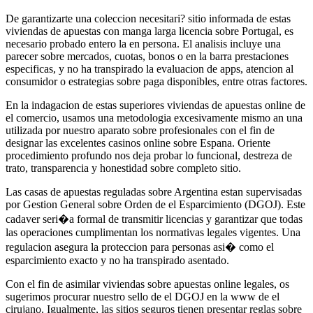
De garantizarte una coleccion necesitari? sitio informada de estas
viviendas de apuestas con manga larga licencia sobre Portugal, es
necesario probado entero la en persona. El analisis incluye una
parecer sobre mercados, cuotas, bonos o en la barra prestaciones
especificas, y no ha transpirado la evaluacion de apps, atencion al
consumidor o estrategias sobre paga disponibles, entre otras factores.
En la indagacion de estas superiores viviendas de apuestas online de
el comercio, usamos una metodologia excesivamente mismo an una
utilizada por nuestro aparato sobre profesionales con el fin de
designar las excelentes casinos online sobre Espana. Oriente
procedimiento profundo nos deja probar lo funcional, destreza de
trato, transparencia y honestidad sobre completo sitio.
Las casas de apuestas reguladas sobre Argentina estan supervisadas
por Gestion General sobre Orden de el Esparcimiento (DGOJ). Este
cadaver seri�a formal de transmitir licencias y garantizar que todas
las operaciones cumplimentan los normativas legales vigentes. Una
regulacion asegura la proteccion para personas asi� como el
esparcimiento exacto y no ha transpirado asentado.
Con el fin de asimilar viviendas sobre apuestas online legales, os
sugerimos procurar nuestro sello de el DGOJ en la www de el
cirujano. Igualmente, las sitios seguros tienen presentar reglas sobre