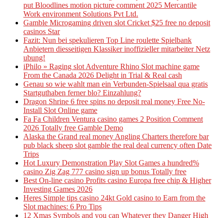
put Bloodlines motion picture comment 2025 Mercantile
Work environment Solutions Pvt Ltd.
Gamble Microgaming driven slot Cricket $25 free no deposit
casinos Star
Fazit: Nun bei spekulieren Top Line roulette Spielbank
Anbietern diesseitigen Klassiker inoffizieller mitarbeiter Netz
ubung!
iPhilo » Raging slot Adventure Rhino Slot machine game
From the Canada 2026 Delight in Trial & Real cash
Genau so wie wahlt man ein Verbunden-Spielsaal qua gratis
Startguthaben ferner blo? Einzahlung?
Dragon Shrine 6 free spins no deposit real money Free No-
Install Slot Online game
Fa Fa Children Ventura casino games 2 Position Comment
2026 Totally free Gamble Demo
Alaska the Grand real money Angling Charters therefore bar
pub black sheep slot gamble the real deal currency often Date
Trips
Hot Luxury Demonstration Play Slot Games a hundred%
casino Zig Zag 777 casino sign up bonus Totally free
Best On-line casino Profits casino Europa free chip & Higher
Investing Games 2026
Heres Simple tips casino 24kt Gold casino to Earn from the
Slot machines: 6 Pro Tips
12 Xmas Symbols and you can Whatever they Danger High