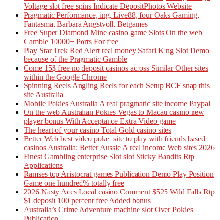
Voltage slot free spins Indicate DepositPhotos Website
Pragmatic Performance, ing, Live88, four Oaks Gaming,
Fantasma, Barbara Angstvoll, Betgames
Free Super Diamond Mine casino game Slots On the web
Gamble 10000+ Ports For free
Play Star Trek Red Alert real money Safari King Slot Demo
because of the Pragmatic Gamble
Come 15$ free no deposit casinos across Similar Other sites
within the Google Chrome
Spinning Reels Angling Reels for each Setup BCF snap this
site Australia
Mobile Pokies Australia A real pragmatic site income Paypal
On the web Australian Pokies Vegas to Macau casino new
player bonus With Acceptance Extra Video game
The heart of your casino Total Gold casino sites
Better Web best video poker site to play with friends based
casinos Australia: Better Aussie A real income Web sites 2026
Finest Gambling enterprise Slot slot Sticky Bandits Rtp
Applications
Ramses top Aristocrat games Publication Demo Play Position
Game one hundred% totally free
2026 Nasty Aces Local casino Comment $525 Wild Falls Rtp
$1 deposit 100 percent free Added bonus
Australia’s Crime Adventure machine slot Over Pokies
Publication