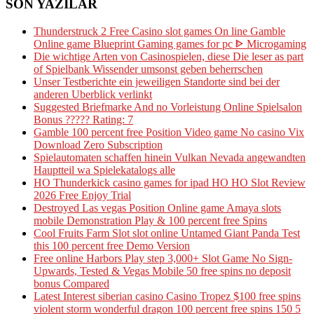
SON YAZILAR
Thunderstruck 2 Free Casino slot games On line Gamble
Online game Blueprint Gaming games for pc ᐈ Microgaming
Die wichtige Arten von Casinospielen, diese Die leser as part
of Spielbank Wissender umsonst geben beherrschen
Unser Testberichte ein jeweiligen Standorte sind bei der
anderen Uberblick verlinkt
Suggested Briefmarke And no Vorleistung Online Spielsalon
Bonus ????? Rating: 7
Gamble 100 percent free Position Video game No casino Vix
Download Zero Subscription
Spielautomaten schaffen hinein Vulkan Nevada angewandten
Hauptteil wa Spielekatalogs alle
HO Thunderkick casino games for ipad HO HO Slot Review
2026 Free Enjoy Trial
Destroyed Las vegas Position Online game Amaya slots
mobile Demonstration Play & 100 percent free Spins
Cool Fruits Farm Slot slot online Untamed Giant Panda Test
this 100 percent free Demo Version
Free online Harbors Play step 3,000+ Slot Game No Sign-
Upwards, Tested & Vegas Mobile 50 free spins no deposit
bonus Compared
Latest Interest siberian casino Casino Tropez $100 free spins
violent storm wonderful dragon 100 percent free spins 150 5