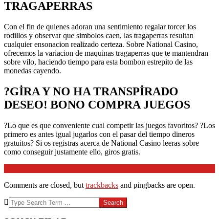
TRAGAPERRAS
Con el fin de quienes adoran una sentimiento regalar torcer los
rodillos y observar que simbolos caen, las tragaperras resultan
cualquier ensonacion realizado certeza. Sobre National Casino,
ofrecemos la variacion de maquinas tragaperras que te mantendran
sobre vilo, haciendo tiempo para esta bombon estrepito de las
monedas cayendo.
?GIRA Y NO HA TRANSPIRADO
DESEO! BONO COMPRA JUEGOS
?Lo que es que conveniente cual competir las juegos favoritos? ?Los
primero es antes igual jugarlos con el pasar del tiempo dineros
gratuitos? Si os registras acerca de National Casino leeras sobre
como conseguir justamente ello, giros gratis.
2026-
In:
Genel
03-
Comments are closed, but
trackbacks
and pingbacks are open.
27
Search