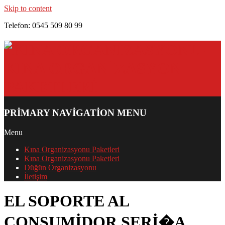
Skip to content
Telefon: 0545 509 80 99
PRIMARY NAVIGATION MENU
Menu
Kına Organizasyonu Paketleri
Kına Organizasyonu Paketleri
Düğün Organizasyonu
İletişim
EL SOPORTE AL
CONSUMIDOR SERI�A