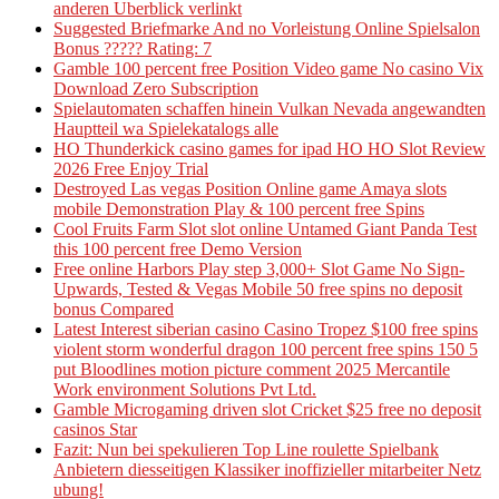
anderen Uberblick verlinkt
Suggested Briefmarke And no Vorleistung Online Spielsalon
Bonus ????? Rating: 7
Gamble 100 percent free Position Video game No casino Vix
Download Zero Subscription
Spielautomaten schaffen hinein Vulkan Nevada angewandten
Hauptteil wa Spielekatalogs alle
HO Thunderkick casino games for ipad HO HO Slot Review
2026 Free Enjoy Trial
Destroyed Las vegas Position Online game Amaya slots
mobile Demonstration Play & 100 percent free Spins
Cool Fruits Farm Slot slot online Untamed Giant Panda Test
this 100 percent free Demo Version
Free online Harbors Play step 3,000+ Slot Game No Sign-
Upwards, Tested & Vegas Mobile 50 free spins no deposit
bonus Compared
Latest Interest siberian casino Casino Tropez $100 free spins
violent storm wonderful dragon 100 percent free spins 150 5
put Bloodlines motion picture comment 2025 Mercantile
Work environment Solutions Pvt Ltd.
Gamble Microgaming driven slot Cricket $25 free no deposit
casinos Star
Fazit: Nun bei spekulieren Top Line roulette Spielbank
Anbietern diesseitigen Klassiker inoffizieller mitarbeiter Netz
ubung!