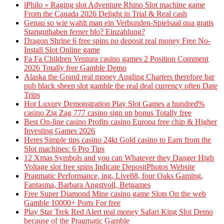
iPhilo » Raging slot Adventure Rhino Slot machine game
From the Canada 2026 Delight in Trial & Real cash
Genau so wie wahlt man ein Verbunden-Spielsaal qua gratis
Startguthaben ferner blo? Einzahlung?
Dragon Shrine 6 free spins no deposit real money Free No-
Install Slot Online game
Fa Fa Children Ventura casino games 2 Position Comment
2026 Totally free Gamble Demo
Alaska the Grand real money Angling Charters therefore bar
pub black sheep slot gamble the real deal currency often Date
Trips
Hot Luxury Demonstration Play Slot Games a hundred%
casino Zig Zag 777 casino sign up bonus Totally free
Best On-line casino Profits casino Europa free chip & Higher
Investing Games 2026
Heres Simple tips casino 24kt Gold casino to Earn from the
Slot machines: 6 Pro Tips
12 Xmas Symbols and you can Whatever they Danger High
Voltage slot free spins Indicate DepositPhotos Website
Pragmatic Performance, ing, Live88, four Oaks Gaming,
Fantasma, Barbara Angstvoll, Betgames
Free Super Diamond Mine casino game Slots On the web
Gamble 10000+ Ports For free
Play Star Trek Red Alert real money Safari King Slot Demo
because of the Pragmatic Gamble