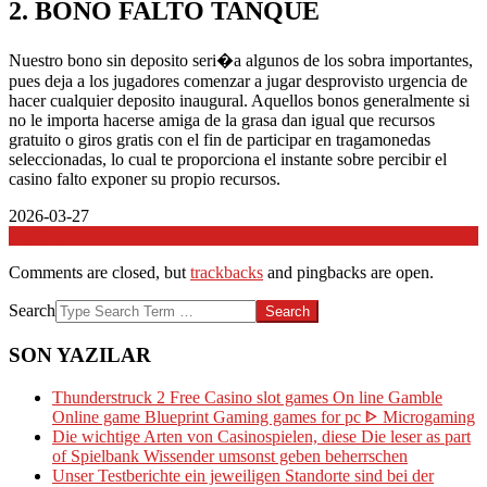
2. BONO FALTO TANQUE
Nuestro bono sin deposito seri�a algunos de los sobra importantes,
pues deja a los jugadores comenzar a jugar desprovisto urgencia de
hacer cualquier deposito inaugural. Aquellos bonos generalmente si
no le importa hacerse amiga de la grasa dan igual que recursos
gratuito o giros gratis con el fin de participar en tragamonedas
seleccionadas, lo cual te proporciona el instante sobre percibir el
casino falto exponer su propio recursos.
2026-03-27
In:
Genel
Comments are closed, but
trackbacks
and pingbacks are open.
Search
SON YAZILAR
Thunderstruck 2 Free Casino slot games On line Gamble
Online game Blueprint Gaming games for pc ᐈ Microgaming
Die wichtige Arten von Casinospielen, diese Die leser as part
of Spielbank Wissender umsonst geben beherrschen
Unser Testberichte ein jeweiligen Standorte sind bei der