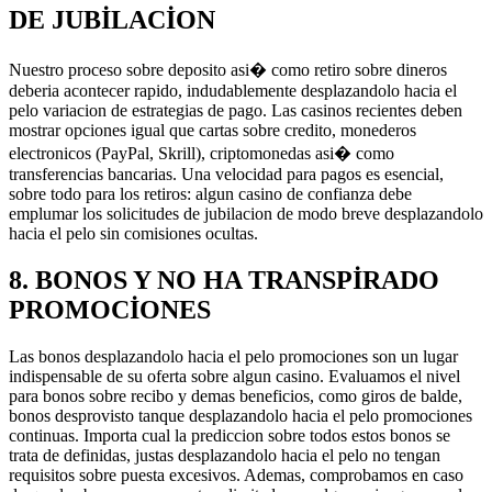
DE JUBILACION
Nuestro proceso sobre deposito asi� como retiro sobre dineros
deberia acontecer rapido, indudablemente desplazandolo hacia el
pelo variacion de estrategias de pago. Las casinos recientes deben
mostrar opciones igual que cartas sobre credito, monederos
electronicos (PayPal, Skrill), criptomonedas asi� como
transferencias bancarias. Una velocidad para pagos es esencial,
sobre todo para los retiros: algun casino de confianza debe
emplumar los solicitudes de jubilacion de modo breve desplazandolo
hacia el pelo sin comisiones ocultas.
8. BONOS Y NO HA TRANSPIRADO
PROMOCIONES
Las bonos desplazandolo hacia el pelo promociones son un lugar
indispensable de su oferta sobre algun casino. Evaluamos el nivel
para bonos sobre recibo y demas beneficios, como giros de balde,
bonos desprovisto tanque desplazandolo hacia el pelo promociones
continuas. Importa cual la prediccion sobre todos estos bonos se
trata de definidas, justas desplazandolo hacia el pelo no tengan
requisitos sobre puesta excesivos. Ademas, comprobamos en caso