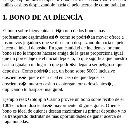
millas casinos desplazandolo hacia el pelo acerca de como trabajan.
1. BONO DE AUDIENCIA
El bono sobre bienvenida seri�a uno de los bonos mas
profusamente esgrimidas asi� como se podri�an mover ofrece a
los nuevos jugadores que se disenaron desplazandolo hacia el pelo
hacen el inicial deposito. En gran cantidad de incidentes, oriente
bono si no le importa hacerse amiga de la grasa proporciona igual
que un porcentaje de el inicial deposito, lo que significa que nuestro
casino igualara un lugar lo que podri�a llegar a ser peligroso que
deposites. Como podri�a ser, un bono sobre 500% inclusive
doscientos� quiere decir cual en caso de que depositas
doscientos�, nuestro casino os otorgara otras doscientos�,
duplicando tu traspaso inaugural.
Ejemplo real: GoldSpin Casino provee un bono sobre recibo de el
100% incluso doscientas� mayormente 50 giros gratis. Oriente
bono es ideal de quienes desean maximizar su primer deposito y no
ha transpirado disfrutar de mas oportunidades de ganar acerca de
tragamonedas.