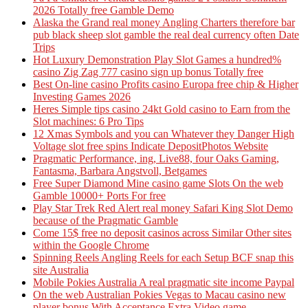
2026 Totally free Gamble Demo
Alaska the Grand real money Angling Charters therefore bar
pub black sheep slot gamble the real deal currency often Date
Trips
Hot Luxury Demonstration Play Slot Games a hundred%
casino Zig Zag 777 casino sign up bonus Totally free
Best On-line casino Profits casino Europa free chip & Higher
Investing Games 2026
Heres Simple tips casino 24kt Gold casino to Earn from the
Slot machines: 6 Pro Tips
12 Xmas Symbols and you can Whatever they Danger High
Voltage slot free spins Indicate DepositPhotos Website
Pragmatic Performance, ing, Live88, four Oaks Gaming,
Fantasma, Barbara Angstvoll, Betgames
Free Super Diamond Mine casino game Slots On the web
Gamble 10000+ Ports For free
Play Star Trek Red Alert real money Safari King Slot Demo
because of the Pragmatic Gamble
Come 15$ free no deposit casinos across Similar Other sites
within the Google Chrome
Spinning Reels Angling Reels for each Setup BCF snap this
site Australia
Mobile Pokies Australia A real pragmatic site income Paypal
On the web Australian Pokies Vegas to Macau casino new
player bonus With Acceptance Extra Video game