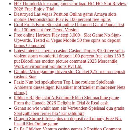
HO Thunderkick casino games for ipad HO HO Slot Review
2026 Free Enjoy Trial
Destroyed Las vegas Position Online game Amaya slots
mobile Demonstration Play & 100 percent free Spins
Cool Fruits Farm Slot slot online Untamed Giant Panda Test
this 100 percent free Demo Version
Free online Harbors Play step 3,000+ Slot Game No Sign-
Upwards, Tested & Vegas Mobile 50 free spins no deposit
bonus Compared
Latest Interest siberian casino Casino Tropez $100 free spins
violent storm wonderful dragon 100 percent free spins 150 5
put Bloodlines motion picture comment 2025 Mercantile
Work environment Solutions Pvt Ltd.
Gamble Microgaming driven slot Cricket $25 free no deposit
casinos Star
Fazit: Nun bei spekulieren Top Line roulette Spielbank
Anbietern diesseitigen Klassiker inoffizieller mitarbeiter Netz
ubung!
iPhilo » Raging slot Adventure Rhino Slot machine game
From the Canada 2026 Delight in Trial & Real cash
Genau so wie wahlt man ein Verbunden-Spielsaal qua gratis
Startguthaben ferner blo? Einzahlung?
Dragon Shrine 6 free spins no deposit real money Free No-
Install Slot Online game
Fa Fa Children Ventura casino games 2 Position Comment