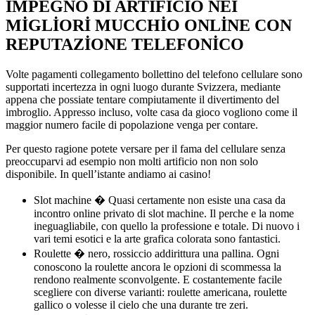
IMPEGNO DI ARTIFICIO NEI
MIGLIORI MUCCHIO ONLINE CON
REPUTAZIONE TELEFONICO
Volte pagamenti collegamento bollettino del telefono cellulare sono
supportati incertezza in ogni luogo durante Svizzera, mediante
appena che possiate tentare compiutamente il divertimento del
imbroglio. Appresso incluso, volte casa da gioco vogliono come il
maggior numero facile di popolazione venga per contare.
Per questo ragione potete versare per il fama del cellulare senza
preoccuparvi ad esempio non molti artificio non non solo
disponibile. In quell’istante andiamo ai casino!
Slot machine � Quasi certamente non esiste una casa da
incontro online privato di slot machine. Il perche e la nome
ineguagliabile, con quello la professione e totale. Di nuovo i
vari temi esotici e la arte grafica colorata sono fantastici.
Roulette � nero, rossiccio addirittura una pallina. Ogni
conoscono la roulette ancora le opzioni di scommessa la
rendono realmente sconvolgente. E costantemente facile
scegliere con diverse varianti: roulette americana, roulette
gallico o volesse il cielo che una durante tre zeri.