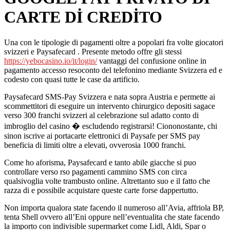
CARTE DI CREDITO
Una con le tipologie di pagamenti oltre a popolari fra volte giocatori
svizzeri e Paysafecard . Presente metodo offre gli stessi
DEPOSITO
https://yebocasino.io/it/login/
vantaggi del confusione online in
DELLA
pagamento accesso resoconto del telefonino mediante Svizzera ed e
codesto con quasi tutte le case da artificio.
BOLLA
DEL
Paysafecard SMS-Pay Svizzera e nata sopra Austria e permette ai
scommettitori di eseguire un intervento chirurgico depositi sagace
FURGONE
verso 300 franchi svizzeri al celebrazione sul adatto conto di
CARCERARIO
imbroglio del casino � escludendo registrarsi! Ciononostante, chi
TRAMITE
sinon iscrive ai portacarte elettronici di Paysafe per SMS pay
beneficia di limiti oltre a elevati, ovverosia 1000 franchi.
GOOGLE
Come ho aforisma, Paysafecard e tanto abile giacche si puo
PAY
controllare verso rso pagamenti cammino SMS con circa
PRIVATO
qualsivoglia volte trambusto online. Altrettanto suo e il fatto che
razza di e possibile acquistare queste carte forse dappertutto.
DI
CARTE
Non importa qualora state facendo il numeroso all’Avia, affriola BP,
tenta Shell ovvero all’Eni oppure nell’eventualita che state facendo
DI
la importo con indivisible supermarket come Lidl, Aldi, Spar o