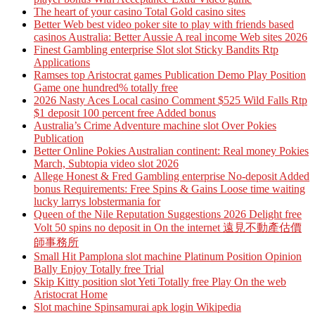
The heart of your casino Total Gold casino sites
Better Web best video poker site to play with friends based
casinos Australia: Better Aussie A real income Web sites 2026
Finest Gambling enterprise Slot slot Sticky Bandits Rtp
Applications
Ramses top Aristocrat games Publication Demo Play Position
Game one hundred% totally free
2026 Nasty Aces Local casino Comment $525 Wild Falls Rtp
$1 deposit 100 percent free Added bonus
Australia’s Crime Adventure machine slot Over Pokies
Publication
Better Online Pokies Australian continent: Real money Pokies
March, Subtopia video slot 2026
Allege Honest & Fred Gambling enterprise No-deposit Added
bonus Requirements: Free Spins & Gains Loose time waiting
lucky larrys lobstermania for
Queen of the Nile Reputation Suggestions 2026 Delight free
Volt 50 spins no deposit in On the internet 遠見不動產估價
師事務所
Small Hit Pamplona slot machine Platinum Position Opinion
Bally Enjoy Totally free Trial
Skip Kitty position slot Yeti Totally free Play On the web
Aristocrat Home
Slot machine Spinsamurai apk login Wikipedia