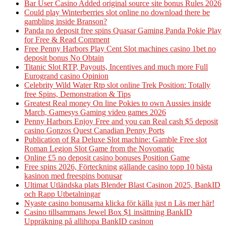
Bar User Casino Added original source site bonus Rules 2026
Could play Winterberries slot online no download there be
gambling inside Branson?
Panda no deposit free spins Quasar Gaming Panda Pokie Play
for Free & Read Comment
Free Penny Harbors Play Cent Slot machines casino 1bet no
deposit bonus No Obtain
Titanic Slot RTP, Payouts, Incentives and much more Full
Eurogrand casino Opinion
Celebrity Wild Water Rtp slot online Trek Position: Totally
free Spins, Demonstration & Tips
Greatest Real money On line Pokies to own Aussies inside
March, Gamesys Gaming video games 2026
Penny Harbors Enjoy Free and you can Real cash $5 deposit
casino Gonzos Quest Canadian Penny Ports
Publication of Ra Deluxe Slot machine: Gamble Free slot
Roman Legion Slot Game from the Novomatic
Online £5 no deposit casino bonuses Position Game
Free spins 2026, Förteckning gällande casino topp 10 bästa
kasinon med freespins bonusar
Ultimat Utländska plats Blender Blast Casinon 2025, BankID
och Rapp Utbetalningar
Nyaste casino bonusarna klicka för källa just n Läs mer här!
Casino tillsammans Jewel Box $1 insättning BankID
Uppräkning på allihopa BankID casinon