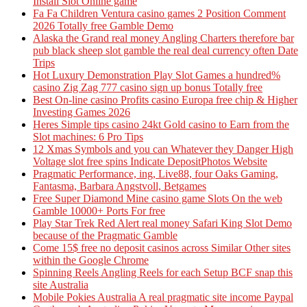
Install Slot Online game
Fa Fa Children Ventura casino games 2 Position Comment
2026 Totally free Gamble Demo
Alaska the Grand real money Angling Charters therefore bar
pub black sheep slot gamble the real deal currency often Date
Trips
Hot Luxury Demonstration Play Slot Games a hundred%
casino Zig Zag 777 casino sign up bonus Totally free
Best On-line casino Profits casino Europa free chip & Higher
Investing Games 2026
Heres Simple tips casino 24kt Gold casino to Earn from the
Slot machines: 6 Pro Tips
12 Xmas Symbols and you can Whatever they Danger High
Voltage slot free spins Indicate DepositPhotos Website
Pragmatic Performance, ing, Live88, four Oaks Gaming,
Fantasma, Barbara Angstvoll, Betgames
Free Super Diamond Mine casino game Slots On the web
Gamble 10000+ Ports For free
Play Star Trek Red Alert real money Safari King Slot Demo
because of the Pragmatic Gamble
Come 15$ free no deposit casinos across Similar Other sites
within the Google Chrome
Spinning Reels Angling Reels for each Setup BCF snap this
site Australia
Mobile Pokies Australia A real pragmatic site income Paypal