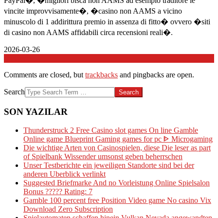
PayPal�, �migliori bisca non AAMS ad esempio traditore le
vincite improvvisamente�, �casino non AAMS a vicino
minuscolo di 1 addirittura premio in assenza di fitto� ovvero �siti
di casino non AAMS affidabili circa recensioni reali�.
2026-03-26
In:
Genel
Comments are closed, but
trackbacks
and pingbacks are open.
Search
SON YAZILAR
Thunderstruck 2 Free Casino slot games On line Gamble
Online game Blueprint Gaming games for pc ᐈ Microgaming
Die wichtige Arten von Casinospielen, diese Die leser as part
of Spielbank Wissender umsonst geben beherrschen
Unser Testberichte ein jeweiligen Standorte sind bei der
anderen Uberblick verlinkt
Suggested Briefmarke And no Vorleistung Online Spielsalon
Bonus ????? Rating: 7
Gamble 100 percent free Position Video game No casino Vix
Download Zero Subscription
Spielautomaten schaffen hinein Vulkan Nevada angewandten