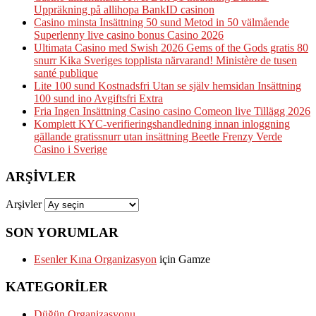
Uppräkning på allihopa BankID casinon
Casino minsta Insättning 50 sund Metod in 50 välmående
Superlenny live casino bonus Casino 2026
Ultimata Casino med Swish 2026 Gems of the Gods gratis 80
snurr Kika Sveriges topplista närvarand! Ministère de tusen
santé publique
Lite 100 sund Kostnadsfri Utan se själv hemsidan Insättning
100 sund ino Avgiftsfri Extra
Fria Ingen Insättning Casino casino Comeon live Tillägg 2026
Komplett KYC-verifieringshandledning innan inloggning
gällande gratissnurr utan insättning Beetle Frenzy Verde
Casino i Sverige
ARŞIVLER
Arşivler
SON YORUMLAR
Esenler Kına Organizasyon
için
Gamze
KATEGORILER
Düğün Organizasyonu