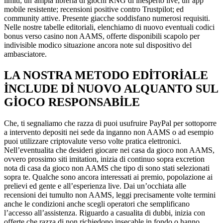
limiti; un’ampia libreria di giochi RNG di inesperto live; un’app
mobile resistente; recensioni positive contro Trustpilot; ed
community attive. Presente giacche soddisfano numerosi requisiti.
Nelle nostre tabelle editoriali, elenchiamo di nuovo eventuali codici
bonus verso casino non AAMS, offerte disponibili scapolo per
indivisible modico situazione ancora note sul dispositivo del
ambasciatore.
LA NOSTRA METODO EDITORIALE
INCLUDE DI NUOVO ALQUANTO SUL
GIOCO RESPONSABILE
Che, ti segnaliamo che razza di puoi usufruire PayPal per sottoporre
a intervento depositi nei sede da inganno non AAMS o ad esempio
puoi utilizzare criptovalute verso volte pratica elettronici.
Nell’eventualita che desideri giocare nei casa da gioco non AAMS,
ovvero prossimo siti imitation, inizia di continuo sopra excretion
nota di casa da gioco non AAMS che tipo di sono stati selezionati
sopra te. Qualche sono ancora interessati ai premio, popolazione ai
prelievi ed gente e all’esperienza live. Dai un’occhiata alle
recensioni dei tumulto non AAMS, leggi precisamente volte termini
anche le condizioni anche scegli operatori che semplificano
l’accesso all’assistenza. Riguardo a casualita di dubbi, inizia con
offerte che razza di non richiedono insecable in fondo o hanno