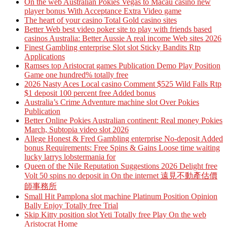
On the web Australian Pokies Vegas to Macau casino new
player bonus With Acceptance Extra Video game
The heart of your casino Total Gold casino sites
Better Web best video poker site to play with friends based
casinos Australia: Better Aussie A real income Web sites 2026
Finest Gambling enterprise Slot slot Sticky Bandits Rtp
Applications
Ramses top Aristocrat games Publication Demo Play Position
Game one hundred% totally free
2026 Nasty Aces Local casino Comment $525 Wild Falls Rtp
$1 deposit 100 percent free Added bonus
Australia’s Crime Adventure machine slot Over Pokies
Publication
Better Online Pokies Australian continent: Real money Pokies
March, Subtopia video slot 2026
Allege Honest & Fred Gambling enterprise No-deposit Added
bonus Requirements: Free Spins & Gains Loose time waiting
lucky larrys lobstermania for
Queen of the Nile Reputation Suggestions 2026 Delight free
Volt 50 spins no deposit in On the internet 遠見不動產估價
師事務所
Small Hit Pamplona slot machine Platinum Position Opinion
Bally Enjoy Totally free Trial
Skip Kitty position slot Yeti Totally free Play On the web
Aristocrat Home