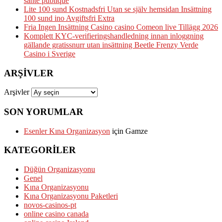
santé publique
Lite 100 sund Kostnadsfri Utan se själv hemsidan Insättning
100 sund ino Avgiftsfri Extra
Fria Ingen Insättning Casino casino Comeon live Tillägg 2026
Komplett KYC-verifieringshandledning innan inloggning
gällande gratissnurr utan insättning Beetle Frenzy Verde
Casino i Sverige
ARŞIVLER
Arşivler
SON YORUMLAR
Esenler Kına Organizasyon
için
Gamze
KATEGORILER
Düğün Organizasyonu
Genel
Kına Organizasyonu
Kına Organizasyonu Paketleri
novos-casinos-pt
online casino canada