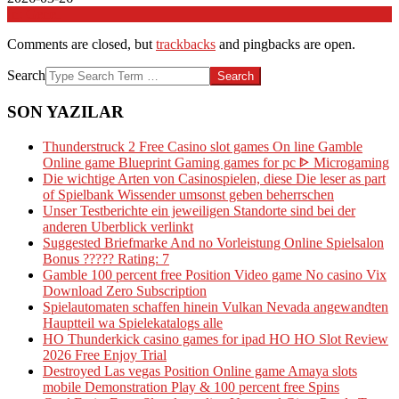
In:
Genel
Comments are closed, but
trackbacks
and pingbacks are open.
Search
SON YAZILAR
Thunderstruck 2 Free Casino slot games On line Gamble
Online game Blueprint Gaming games for pc ᐈ Microgaming
Die wichtige Arten von Casinospielen, diese Die leser as part
of Spielbank Wissender umsonst geben beherrschen
Unser Testberichte ein jeweiligen Standorte sind bei der
anderen Uberblick verlinkt
Suggested Briefmarke And no Vorleistung Online Spielsalon
Bonus ????? Rating: 7
Gamble 100 percent free Position Video game No casino Vix
Download Zero Subscription
Spielautomaten schaffen hinein Vulkan Nevada angewandten
Hauptteil wa Spielekatalogs alle
HO Thunderkick casino games for ipad HO HO Slot Review
2026 Free Enjoy Trial
Destroyed Las vegas Position Online game Amaya slots
mobile Demonstration Play & 100 percent free Spins