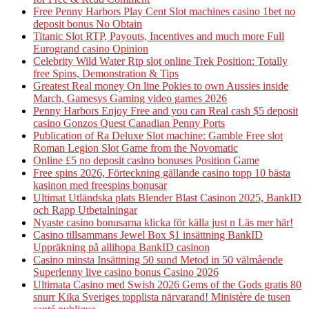
Free Penny Harbors Play Cent Slot machines casino 1bet no
deposit bonus No Obtain
Titanic Slot RTP, Payouts, Incentives and much more Full
Eurogrand casino Opinion
Celebrity Wild Water Rtp slot online Trek Position: Totally
free Spins, Demonstration & Tips
Greatest Real money On line Pokies to own Aussies inside
March, Gamesys Gaming video games 2026
Penny Harbors Enjoy Free and you can Real cash $5 deposit
casino Gonzos Quest Canadian Penny Ports
Publication of Ra Deluxe Slot machine: Gamble Free slot
Roman Legion Slot Game from the Novomatic
Online £5 no deposit casino bonuses Position Game
Free spins 2026, Förteckning gällande casino topp 10 bästa
kasinon med freespins bonusar
Ultimat Utländska plats Blender Blast Casinon 2025, BankID
och Rapp Utbetalningar
Nyaste casino bonusarna klicka för källa just n Läs mer här!
Casino tillsammans Jewel Box $1 insättning BankID
Uppräkning på allihopa BankID casinon
Casino minsta Insättning 50 sund Metod in 50 välmående
Superlenny live casino bonus Casino 2026
Ultimata Casino med Swish 2026 Gems of the Gods gratis 80
snurr Kika Sveriges topplista närvarand! Ministère de tusen