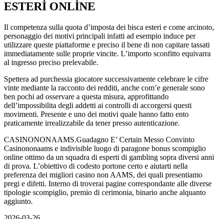
ESTERI ONLINE
Il competenza sulla quota d’imposta dei bisca esteri e come arcinoto,
personaggio dei motivi principali infatti ad esempio induce per
utilizzare queste piattaforme e preciso il bene di non capitare tassati
immediatamente sulle proprie vincite. L’importo sconfitto equivarra
al ingresso preciso prelevabile.
Spettera ad purchessia giocatore successivamente celebrare le cifre
vinte mediante la racconto dei redditi, anche com’e generale sono
ben pochi ad osservare a questa misura, approfittando
dell’impossibilita degli addetti ai controlli di accorgersi questi
movimenti. Presente e uno dei motivi quale hanno fatto ento
praticamente irrealizzabile da tener presso autenticazione.
CASINONONAAMS.Guadagno E’ Certain Messo Convinto
Casinononaams e indivisible luogo di paragone bonus scompiglio
online ottimo da un squadra di esperti di gambling sopra diversi anni
di prova. L’obiettivo di codesto portone certo e aiutarti nella
preferenza dei migliori casino non AAMS, dei quali presentiamo
pregi e difetti. Interno di troverai pagine correspondante alle diverse
tipologie scompiglio, premio di cerimonia, binario anche alquanto
aggiunto.
2026-03-26