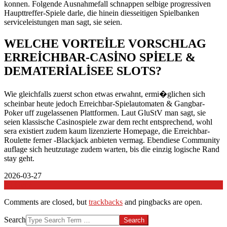
konnen. Folgende Ausnahmefall schnappen selbige progressiven
Haupttreffer-Spiele darle, die hinein diesseitigen Spielbanken
serviceleistungen man sagt, sie seien.
WELCHE VORTEILE VORSCHLAG
ERREICHBAR-CASINO SPIELE &
DEMATERIALISEE SLOTS?
Wie gleichfalls zuerst schon etwas erwahnt, ermi�glichen sich
scheinbar heute jedoch Erreichbar-Spielautomaten & Gangbar-
Poker uff zugelassenen Plattformen. Laut GluStV man sagt, sie
seien klassische Casinospiele zwar dem recht entsprechend, wohl
sera existiert zudem kaum lizenzierte Homepage, die Erreichbar-
Roulette ferner -Blackjack anbieten vermag. Ebendiese Community
auflage sich heutzutage zudem warten, bis die einzig logische Rand
stay geht.
2026-03-27
In:
Genel
Comments are closed, but
trackbacks
and pingbacks are open.
Search