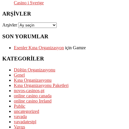
Casino i Sverige
ARŞIVLER
Arşivler
SON YORUMLAR
Esenler Kına Organizasyon
için
Gamze
KATEGORILER
Düğün Organizasyonu
Genel
Kına Organizasyonu
Kına Organizasyonu Paketleri
novos-casinos-pt
online casino canada
online casino Ireland
Public
uncategorized
vavada
vavadatestpl
Vavus