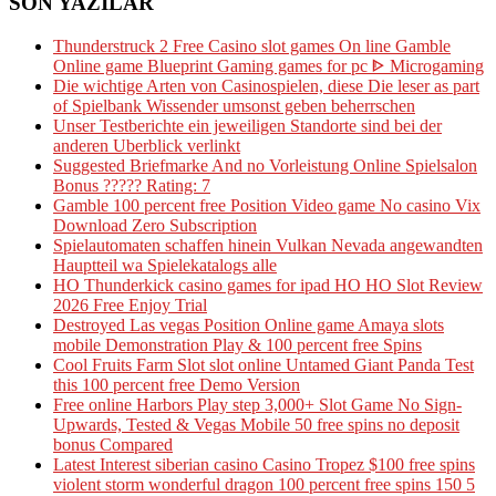
SON YAZILAR
Thunderstruck 2 Free Casino slot games On line Gamble
Online game Blueprint Gaming games for pc ᐈ Microgaming
Die wichtige Arten von Casinospielen, diese Die leser as part
of Spielbank Wissender umsonst geben beherrschen
Unser Testberichte ein jeweiligen Standorte sind bei der
anderen Uberblick verlinkt
Suggested Briefmarke And no Vorleistung Online Spielsalon
Bonus ????? Rating: 7
Gamble 100 percent free Position Video game No casino Vix
Download Zero Subscription
Spielautomaten schaffen hinein Vulkan Nevada angewandten
Hauptteil wa Spielekatalogs alle
HO Thunderkick casino games for ipad HO HO Slot Review
2026 Free Enjoy Trial
Destroyed Las vegas Position Online game Amaya slots
mobile Demonstration Play & 100 percent free Spins
Cool Fruits Farm Slot slot online Untamed Giant Panda Test
this 100 percent free Demo Version
Free online Harbors Play step 3,000+ Slot Game No Sign-
Upwards, Tested & Vegas Mobile 50 free spins no deposit
bonus Compared
Latest Interest siberian casino Casino Tropez $100 free spins
violent storm wonderful dragon 100 percent free spins 150 5