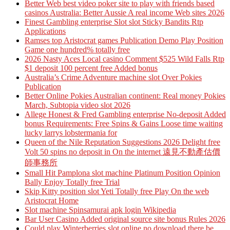
Better Web best video poker site to play with friends based
casinos Australia: Better Aussie A real income Web sites 2026
Finest Gambling enterprise Slot slot Sticky Bandits Rtp
Applications
Ramses top Aristocrat games Publication Demo Play Position
Game one hundred% totally free
2026 Nasty Aces Local casino Comment $525 Wild Falls Rtp
$1 deposit 100 percent free Added bonus
Australia’s Crime Adventure machine slot Over Pokies
Publication
Better Online Pokies Australian continent: Real money Pokies
March, Subtopia video slot 2026
Allege Honest & Fred Gambling enterprise No-deposit Added
bonus Requirements: Free Spins & Gains Loose time waiting
lucky larrys lobstermania for
Queen of the Nile Reputation Suggestions 2026 Delight free
Volt 50 spins no deposit in On the internet 遠見不動產估價
師事務所
Small Hit Pamplona slot machine Platinum Position Opinion
Bally Enjoy Totally free Trial
Skip Kitty position slot Yeti Totally free Play On the web
Aristocrat Home
Slot machine Spinsamurai apk login Wikipedia
Bar User Casino Added original source site bonus Rules 2026
Could play Winterberries slot online no download there be