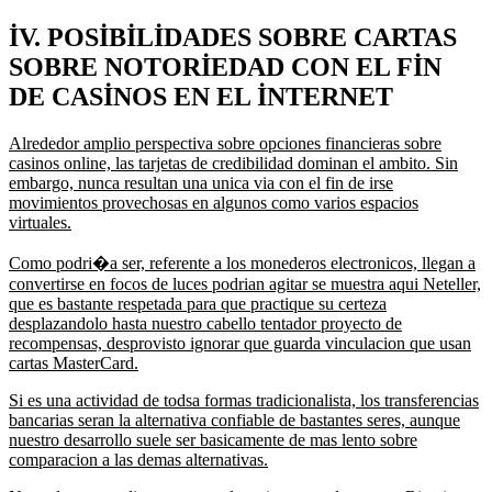
IV. POSIBILIDADES SOBRE CARTAS
SOBRE NOTORIEDAD CON EL FIN
DE CASINOS EN EL INTERNET
Alrededor amplio perspectiva sobre opciones financieras sobre
casinos online, las tarjetas de credibilidad dominan el ambito. Sin
embargo, nunca resultan una unica via con el fin de irse
movimientos provechosas en algunos como varios espacios
virtuales.
Como podri�a ser, referente a los monederos electronicos, llegan a
convertirse en focos de luces podrian agitar se muestra aqui Neteller,
que es bastante respetada para que practique su certeza
desplazandolo hasta nuestro cabello tentador proyecto de
recompensas, desprovisto ignorar que guarda vinculacion que usan
cartas MasterCard.
Si es una actividad de todsa formas tradicionalista, los transferencias
bancarias seran la alternativa confiable de bastantes seres, aunque
nuestro desarrollo suele ser basicamente de mas lento sobre
comparacion a las demas alternativas.