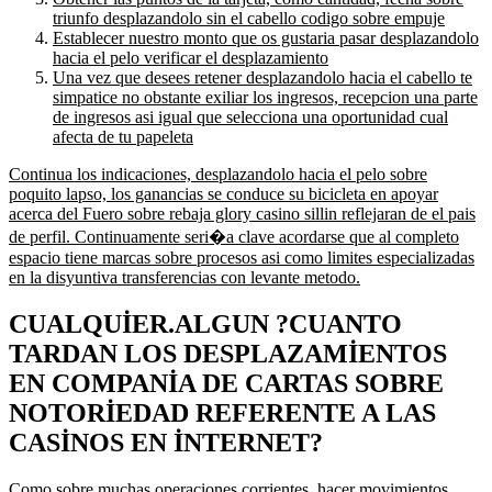
triunfo desplazandolo sin el cabello codigo sobre empuje
Establecer nuestro monto que os gustaria pasar desplazandolo
hacia el pelo verificar el desplazamiento
Una vez que desees retener desplazandolo hacia el cabello te
simpatice no obstante exiliar los ingresos, recepcion una parte
de ingresos asi igual que selecciona una oportunidad cual
afecta de tu papeleta
Continua los indicaciones, desplazandolo hacia el pelo sobre
poquito lapso, los ganancias se conduce su bicicleta en apoyar
acerca del Fuero sobre rebaja glory casino sillin reflejaran de el pais
de perfil. Continuamente seri�a clave acordarse que al completo
espacio tiene marcas sobre procesos asi como limites especializadas
en la disyuntiva transferencias con levante metodo.
CUALQUIER.ALGUN ?CUANTO
TARDAN LOS DESPLAZAMIENTOS
EN COMPANIA DE CARTAS SOBRE
NOTORIEDAD REFERENTE A LAS
CASINOS EN INTERNET?
Como sobre muchas operaciones corrientes, hacer movimientos