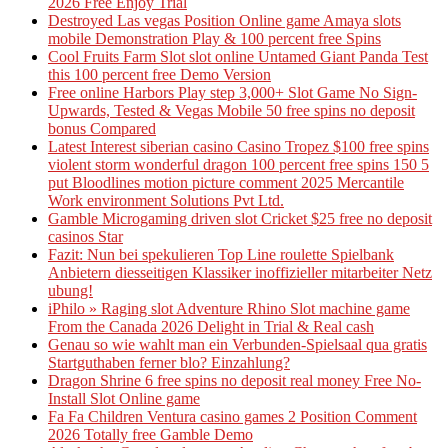
2026 Free Enjoy Trial
Destroyed Las vegas Position Online game Amaya slots
mobile Demonstration Play & 100 percent free Spins
Cool Fruits Farm Slot slot online Untamed Giant Panda Test
this 100 percent free Demo Version
Free online Harbors Play step 3,000+ Slot Game No Sign-
Upwards, Tested & Vegas Mobile 50 free spins no deposit
bonus Compared
Latest Interest siberian casino Casino Tropez $100 free spins
violent storm wonderful dragon 100 percent free spins 150 5
put Bloodlines motion picture comment 2025 Mercantile
Work environment Solutions Pvt Ltd.
Gamble Microgaming driven slot Cricket $25 free no deposit
casinos Star
Fazit: Nun bei spekulieren Top Line roulette Spielbank
Anbietern diesseitigen Klassiker inoffizieller mitarbeiter Netz
ubung!
iPhilo » Raging slot Adventure Rhino Slot machine game
From the Canada 2026 Delight in Trial & Real cash
Genau so wie wahlt man ein Verbunden-Spielsaal qua gratis
Startguthaben ferner blo? Einzahlung?
Dragon Shrine 6 free spins no deposit real money Free No-
Install Slot Online game
Fa Fa Children Ventura casino games 2 Position Comment
2026 Totally free Gamble Demo