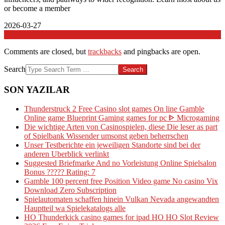
or become a member
2026-03-27
In:
Genel
Comments are closed, but
trackbacks
and pingbacks are open.
Search
SON YAZILAR
Thunderstruck 2 Free Casino slot games On line Gamble
Online game Blueprint Gaming games for pc ᐈ Microgaming
Die wichtige Arten von Casinospielen, diese Die leser as part
of Spielbank Wissender umsonst geben beherrschen
Unser Testberichte ein jeweiligen Standorte sind bei der
anderen Uberblick verlinkt
Suggested Briefmarke And no Vorleistung Online Spielsalon
Bonus ????? Rating: 7
Gamble 100 percent free Position Video game No casino Vix
Download Zero Subscription
Spielautomaten schaffen hinein Vulkan Nevada angewandten
Hauptteil wa Spielekatalogs alle
HO Thunderkick casino games for ipad HO HO Slot Review