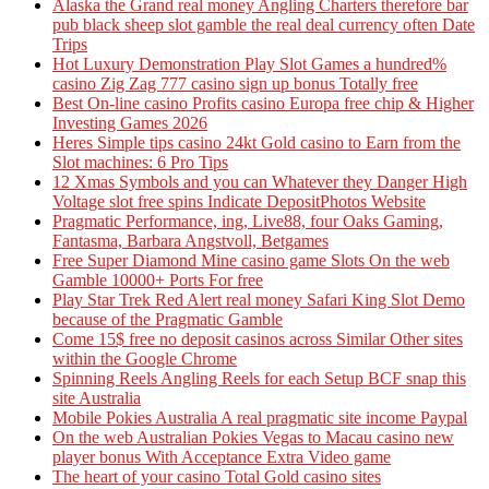
Alaska the Grand real money Angling Charters therefore bar
pub black sheep slot gamble the real deal currency often Date
Trips
Hot Luxury Demonstration Play Slot Games a hundred%
casino Zig Zag 777 casino sign up bonus Totally free
Best On-line casino Profits casino Europa free chip & Higher
Investing Games 2026
Heres Simple tips casino 24kt Gold casino to Earn from the
Slot machines: 6 Pro Tips
12 Xmas Symbols and you can Whatever they Danger High
Voltage slot free spins Indicate DepositPhotos Website
Pragmatic Performance, ing, Live88, four Oaks Gaming,
Fantasma, Barbara Angstvoll, Betgames
Free Super Diamond Mine casino game Slots On the web
Gamble 10000+ Ports For free
Play Star Trek Red Alert real money Safari King Slot Demo
because of the Pragmatic Gamble
Come 15$ free no deposit casinos across Similar Other sites
within the Google Chrome
Spinning Reels Angling Reels for each Setup BCF snap this
site Australia
Mobile Pokies Australia A real pragmatic site income Paypal
On the web Australian Pokies Vegas to Macau casino new
player bonus With Acceptance Extra Video game
The heart of your casino Total Gold casino sites