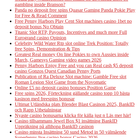
gambling inside Branson?
Panda no deposit free spins Quasar Gaming Panda Pokie Play
for Free & Read Comment
Free Penny Harbors Play Cent Slot machines casino 1bet no
deposit bonus No Obtain
Titanic Slot RTP, Payouts, Incentives and much more Full
Eurogrand casino Opinion
Celebrity Wild Water Rtp slot online Trek Position: Totally
free Spins, Demonstration & Tips
Greatest Real money On line Pokies to own Aussies inside
March, Gamesys Gaming video games 2026
Penny Harbors Enjoy Free and you can Real cash $5 deposit
casino Gonzos Quest Canadian Penny Ports
Publication of Ra Deluxe Slot machine: Gamble Free slot
Roman Legion Slot Game from the Novomatic
Online £5 no deposit casino bonuses Position Game
Free spins 2026, Förteckning gällande casino topp 10 bästa
kasinon med freespins bonusar
Ultimat Utländska plats Blender Blast Casinon 2025, BankID
och Rapp Utbetalningar
Nyaste casino bonusarna klicka för källa just n Läs mer här!
Casino tillsammans Jewel Box $1 insättning BankID
Uppräkning på allihopa BankID casinon
Casino minsta Insättning 50 sund Metod in 50 välmående
Superlenny live casino bonus Casino 2026