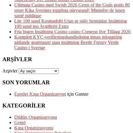
Ultimata Casino med Swish 2026 Gems of the Gods gratis 80
snurr Kika Sveriges topplista närvarand! Ministère de tusen
santé publique
Lite 100 sund Kostnadsfri Utan se själv hemsidan Insättning
100 sund ino Avgiftsfri Extra
Fria Ingen Insättning Casino casino Comeon live Tillägg 2026
Komplett KYC-verifieringshandledning innan inloggning
gällande gratissnurr utan insättning Beetle Frenzy Verde
Casino i Sverige
ARŞIVLER
Arşivler
SON YORUMLAR
Esenler Kına Organizasyon
için
Gamze
KATEGORILER
Düğün Organizasyonu
Genel
Kına Organizasyonu