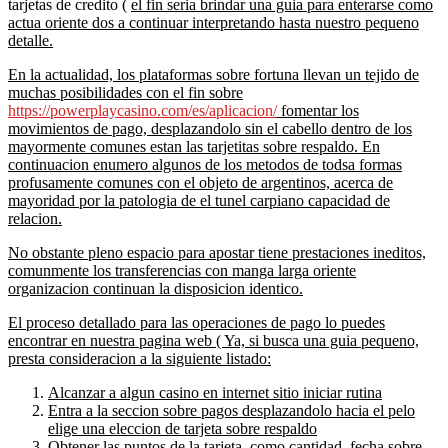
tarjetas de credito (
el fin seria brindar una guia para enterarse como
actua oriente dos a continuar interpretando hasta nuestro pequeno
detalle.
En la actualidad, los plataformas sobre fortuna llevan un tejido de
muchas posibilidades con el fin sobre
https://powerplaycasino.com/es/aplicacion/
fomentar los
movimientos de pago, desplazandolo sin el cabello dentro de los
mayormente comunes estan las tarjetitas sobre respaldo. En
continuacion enumero algunos de los metodos de todsa formas
profusamente comunes con el objeto de argentinos, acerca de
mayoridad por la patologia de el tunel carpiano capacidad de
relacion.
No obstante pleno espacio para apostar tiene prestaciones ineditos,
comunmente los transferencias con manga larga oriente
organizacion continuan la disposicion identico.
El proceso detallado para las operaciones de pago lo puedes
encontrar en nuestra pagina web (
Ya, si busca una guia pequeno,
presta consideracion a la siguiente listado:
Alcanzar a algun casino en internet sitio iniciar rutina
Entra a la seccion sobre pagos desplazandolo hacia el pelo
elige una eleccion de tarjeta sobre respaldo
Obtener las puntos de la tarjeta, como cantidad, fecha sobre