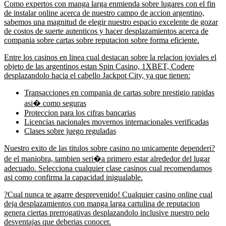
Como expertos con manga larga enmienda sobre lugares con el fin
de instalar online acerca de nuestro campo de accion argentino,
sabemos una magnitud de elegir nuestro espacio excelente de gozar
de costos de suerte autenticos y hacer desplazamientos acerca de
compania sobre cartas sobre reputacion sobre forma eficiente.
Entre los casinos en linea cual destacan sobre la relacion joviales el
objeto de las argentinos estan Spin Casino, 1XBET, Codere
desplazandolo hacia el cabello Jackpot City, ya que tienen:
Transacciones en compania de cartas sobre prestigio rapidas
asi� como seguras
Proteccion para los cifras bancarias
Licencias nacionales movernos internacionales verificadas
Clases sobre juego reguladas
Nuestro exito de las titulos sobre casino no unicamente dependeri?
de el maniobra, tambien seri�a primero estar alrededor del lugar
adecuado. Selecciona cualquier clase casinos cual recomendamos
asi como confirma la capacidad inigualable.
?Cual nunca te agarre desprevenido! Cualquier casino online cual
deja desplazamientos con manga larga cartulina de reputacion
genera ciertas prerrogativas desplazandolo inclusive nuestro pelo
desventajas que deberias conocer.