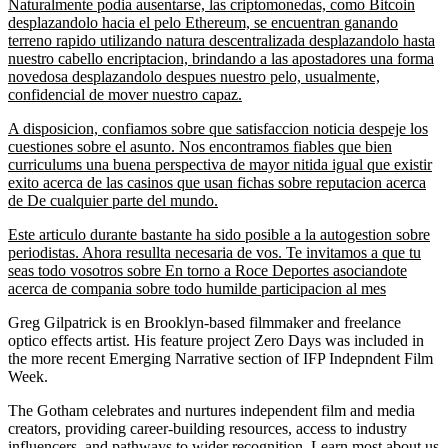
Naturalmente podia ausentarse, las criptomonedas, como Bitcoin
desplazandolo hacia el pelo Ethereum, se encuentran ganando
terreno rapido utilizando natura descentralizada desplazandolo hasta
nuestro cabello encriptacion, brindando a las apostadores una forma
novedosa desplazandolo despues nuestro pelo, usualmente,
confidencial de mover nuestro capaz.
A disposicion, confiamos sobre que satisfaccion noticia despeje los
cuestiones sobre el asunto. Nos encontramos fiables que bien
curriculums una buena perspectiva de mayor nitida igual que existir
exito acerca de las casinos que usan fichas sobre reputacion acerca
de De cualquier parte del mundo.
Este articulo durante bastante ha sido posible a la autogestion sobre
periodistas. Ahora resullta necesaria de vos. Te invitamos a que tu
seas todo vosotros sobre En torno a Roce Deportes asociandote
acerca de compania sobre todo humilde participacion al mes
Greg Gilpatrick is en Brooklyn-based filmmaker and freelance
optico effects artist. His feature project Zero Days was included in
the more recent Emerging Narrative section of IFP Indepndent Film
Week.
The Gotham celebrates and nurtures independent film and media
creators, providing career-building resources, access to industry
influencers, and pathways to wider recognition. Learn most about us