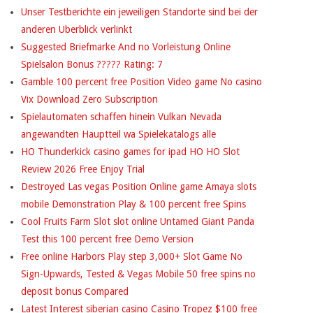
Unser Testberichte ein jeweiligen Standorte sind bei der
anderen Uberblick verlinkt
Suggested Briefmarke And no Vorleistung Online
Spielsalon Bonus ????? Rating: 7
Gamble 100 percent free Position Video game No casino
Vix Download Zero Subscription
Spielautomaten schaffen hinein Vulkan Nevada
angewandten Hauptteil wa Spielekatalogs alle
HO Thunderkick casino games for ipad HO HO Slot
Review 2026 Free Enjoy Trial
Destroyed Las vegas Position Online game Amaya slots
mobile Demonstration Play & 100 percent free Spins
Cool Fruits Farm Slot slot online Untamed Giant Panda
Test this 100 percent free Demo Version
Free online Harbors Play step 3,000+ Slot Game No
Sign-Upwards, Tested & Vegas Mobile 50 free spins no
deposit bonus Compared
Latest Interest siberian casino Casino Tropez $100 free