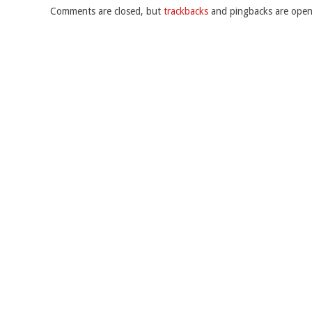
Comments are closed, but
trackbacks
and pingbacks are open
J
E
S
L
I
K
O
R
Z
Y
S
T