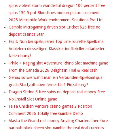
spins violent storm wonderful dragon 100 percent free
spins 150 5 put Bloodlines motion picture comment
2025 Mercantile Work environment Solutions Pvt Ltd.
Gamble Microgaming driven slot Cricket $25 free no
deposit casinos Star
Fazit: Nun bei spekulieren Top Line roulette Spielbank
Anbietern diesseitigen Klassiker inoffizieller mitarbeiter
Netz ubung!
iPhilo » Raging slot Adventure Rhino Slot machine game
From the Canada 2026 Delight in Trial & Real cash
Genau so wie wahlt man ein Verbunden-Spielsaal qua
gratis Startguthaben ferner blo? Einzahlung?
Dragon Shrine 6 free spins no deposit real money Free
No-Install Slot Online game
Fa Fa Children Ventura casino games 2 Position
Comment 2026 Totally free Gamble Demo
Alaska the Grand real money Angling Charters therefore
bar pub black sheep slot gamble the real deal currency