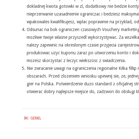
dokladnej kwota gotowki w zl, dodatkowy nie bedzie kon
C
nieprzerwanie uzasadnienie ograniczac i bedziesz maksyma
O
wpakowales kwalifikujesz, wplac poprawnie na przyklad, o
C
Odsunac na bok ograniczen czasowych Vouchery marketing be
mozliwe twoje wlasne przyszedl wykorzystywac. Za wszelka
Z
nalezy zapewnic na okreslonym czasie przyjecia zarejestrow
Y
produkowac uzyc kuponu zaraz po utworzeniu konto i dokona
mozesz skorzystac z leczyc wiekszosc z swiadczenia.
W
Nie zwracanie uwagi na ograniczenia regionalne Kilka fillip 
I
obszarach. Przed zlozeniem wniosku upewnij sie, ze, jedne
gier na Polska. Potwierdzenie duzo standard z oficjalnej st
S
otwierac dobry najlepsze miejsce do, zadzwon do obslugi kl
C
I
2026-
IN:
GENEL
03-
E
27
,