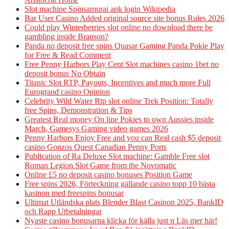
Slot machine Spinsamurai apk login Wikipedia
Bar User Casino Added original source site bonus Rules 2026
Could play Winterberries slot online no download there be
gambling inside Branson?
Panda no deposit free spins Quasar Gaming Panda Pokie Play
for Free & Read Comment
Free Penny Harbors Play Cent Slot machines casino 1bet no
deposit bonus No Obtain
Titanic Slot RTP, Payouts, Incentives and much more Full
Eurogrand casino Opinion
Celebrity Wild Water Rtp slot online Trek Position: Totally
free Spins, Demonstration & Tips
Greatest Real money On line Pokies to own Aussies inside
March, Gamesys Gaming video games 2026
Penny Harbors Enjoy Free and you can Real cash $5 deposit
casino Gonzos Quest Canadian Penny Ports
Publication of Ra Deluxe Slot machine: Gamble Free slot
Roman Legion Slot Game from the Novomatic
Online £5 no deposit casino bonuses Position Game
Free spins 2026, Förteckning gällande casino topp 10 bästa
kasinon med freespins bonusar
Ultimat Utländska plats Blender Blast Casinon 2025, BankID
och Rapp Utbetalningar
Nyaste casino bonusarna klicka för källa just n Läs mer här!