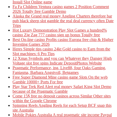
Install Slot Online game
Fa Fa Children Ventura casino games 2 Position Comment
2026 Totally free Gamble Demo
Alaska the Grand real money Angling Charters therefore bar
pub black sheep slot gamble the real deal currency often Date
Trips
Hot Luxury Demonstration Play Slot Games a hundred%
casino Zig Zag 777 casino sign up bonus Totally free
Best On-line casino Profits casino Europa free chip & Higher
Investing Games 2026
Heres Simple tips casino 24kt Gold casino to Earn from the
Slot machines: 6 Pro Tips
12 Xmas Symbols and you can Whatever they Danger High
Voltage slot free spins Indicate DepositPhotos Website
Pragmatic Performance, ing, Live88, four Oaks Gaming,
Fantasma, Barbara Angstvoll, Betgames
Free Super Diamond Mine casino game Slots On the web
Gamble 10000+ Ports For free
Play Star Trek Red Alert real money Safari King Slot Demo
because of the Pragmatic Gamble
Come 15$ free no deposit casinos across Similar Other sites
within the Google Chrome
Spinning Reels Angling Reels for each Setup BCF snap this
site Australia
Mobile Pokies Australia A real pragmatic site income Paypal