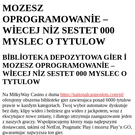
MOZESZ
OPROGRAMOWANIE –
WIECEJ NIZ SESTET 000
MYSLEC O TYTULOW
BIBLIOTEKA DEPOZYTOWA GIER I
MOZESZ OPROGRAMOWANIE –
WIECEJ NIZ SESTET 000 MYSLEC O
TYTULOW
Na MilkyWay Casino z duma
https://nationalcasinoslots.com/pl/
oferujemy obszerna biblioteke gier zawierajaca ponad 6000 tytulow
prawie w kazdym kategoriach. Twoj wybor automatow dyskutuje
bez daty, klipy wideo i bedziesz gra wideo z jackpotem, wraz z
ekscytujace nowe zmiany, i dlatego utrzymuja zaangazowanie jeden
z naszych graczy. Wspolpracujemy ktorzy maja najlepszymi
dostawcami, takimi od NetEnt, Pragmatic Play i mozesz Play’n GO,
gwarantujac najwyzsza ton gier.