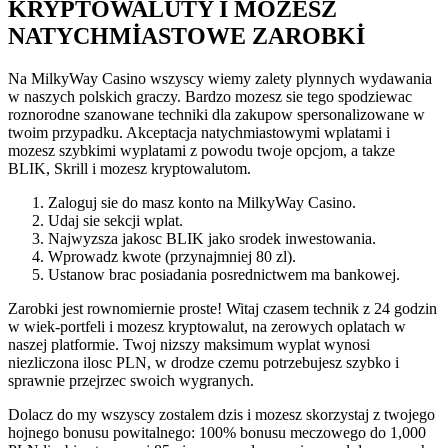
KRYPTOWALUTY I MOZESZ
NATYCHMIASTOWE ZAROBKI
Na MilkyWay Casino wszyscy wiemy zalety plynnych wydawania
w naszych polskich graczy. Bardzo mozesz sie tego spodziewac
roznorodne szanowane techniki dla zakupow spersonalizowane w
twoim przypadku. Akceptacja natychmiastowymi wplatami i
mozesz szybkimi wyplatami z powodu twoje opcjom, a takze
BLIK, Skrill i mozesz kryptowalutom.
Zaloguj sie do masz konto na MilkyWay Casino.
Udaj sie sekcji wplat.
Najwyzsza jakosc BLIK jako srodek inwestowania.
Wprowadz kwote (przynajmniej 80 zl).
Ustanow brac posiadania posrednictwem ma bankowej.
Zarobki jest rownomiernie proste! Witaj czasem technik z 24 godzin
w wiek-portfeli i mozesz kryptowalut, na zerowych oplatach w
naszej platformie. Twoj nizszy maksimum wyplat wynosi
niezliczona ilosc PLN, w drodze czemu potrzebujesz szybko i
sprawnie przejrzec swoich wygranych.
Dolacz do my wszyscy zostalem dzis i mozesz skorzystaj z twojego
hojnego bonusu powitalnego: 100% bonusu meczowego do 1,000