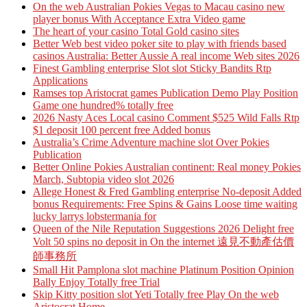
On the web Australian Pokies Vegas to Macau casino new
player bonus With Acceptance Extra Video game
The heart of your casino Total Gold casino sites
Better Web best video poker site to play with friends based
casinos Australia: Better Aussie A real income Web sites 2026
Finest Gambling enterprise Slot slot Sticky Bandits Rtp
Applications
Ramses top Aristocrat games Publication Demo Play Position
Game one hundred% totally free
2026 Nasty Aces Local casino Comment $525 Wild Falls Rtp
$1 deposit 100 percent free Added bonus
Australia’s Crime Adventure machine slot Over Pokies
Publication
Better Online Pokies Australian continent: Real money Pokies
March, Subtopia video slot 2026
Allege Honest & Fred Gambling enterprise No-deposit Added
bonus Requirements: Free Spins & Gains Loose time waiting
lucky larrys lobstermania for
Queen of the Nile Reputation Suggestions 2026 Delight free
Volt 50 spins no deposit in On the internet 遠見不動產估價
師事務所
Small Hit Pamplona slot machine Platinum Position Opinion
Bally Enjoy Totally free Trial
Skip Kitty position slot Yeti Totally free Play On the web
Aristocrat Home