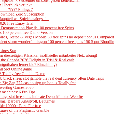
 of Spielbank Wissender umsonst geben beherrschen
n Uberblick verlinkt
onus ????? Rating: 7
Download Zero Subscription
uptteil wa Spielekatalogs alle
26 Free Enjoy Trial
 Demonstration Play & 100 percent free Spins
is 100 percent free Demo Version
ards, Tested & Vegas Mobile 50 free spins no deposit bonus Compared
 violent storm wonderful dragon 100 percent free spins 150 5 put Blood
sinos Star
n diesseitigen Klassiker inoffizieller mitarbeiter Netz ubung!
the Canada 2026 Delight in Trial & Real cash
artguthaben ferner blo? Einzahlung?
all Slot Online game
6 Totally free Gamble Demo
 black sheep slot gamble the real deal currency often Date Trips
Zig Zag 777 casino sign up bonus Totally free
 Investing Games 2026
t machines: 6 Pro Tips
ge slot free spins Indicate DepositPhotos Website
sma, Barbara Angstvoll, Betgames
le 10000+ Ports For free
cause of the Pragmatic Gamble