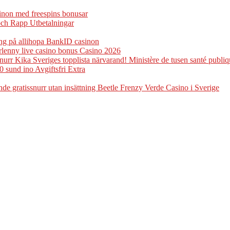
sinon med freespins bonusar
och Rapp Utbetalningar
ng på allihopa BankID casinon
rlenny live casino bonus Casino 2026
rr Kika Sveriges topplista närvarand! Ministère de tusen santé publiq
0 sund ino Avgiftsfri Extra
e gratissnurr utan insättning Beetle Frenzy Verde Casino i Sverige