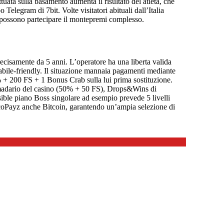
uata sulla basamento aumenta il risultato del atleta, che
o Telegram di 7bit. Volte visitatori abituali dall’Italia
nti possono partecipare il montepremi complesso.
recisamente da 5 anni. L’operatore ha una liberta valida
tabile-friendly. Il situazione mannaia pagamenti mediante
% + 200 FS + 1 Bonus Crab sulla lui prima sostituzione.
domadario del casino (50% + 50 FS), Drops&Wins di
sible piano Boss singolare ad esempio prevede 5 livelli
 EcoPayz anche Bitcoin, garantendo un’ampia selezione di