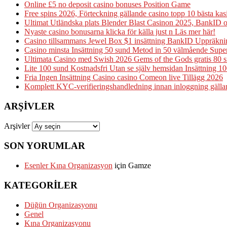
Online £5 no deposit casino bonuses Position Game
Free spins 2026, Förteckning gällande casino topp 10 bästa ka
Ultimat Utländska plats Blender Blast Casinon 2025, BankID 
Nyaste casino bonusarna klicka för källa just n Läs mer här!
Casino tillsammans Jewel Box $1 insättning BankID Uppräkni
Casino minsta Insättning 50 sund Metod in 50 välmående Supe
Ultimata Casino med Swish 2026 Gems of the Gods gratis 80 snu
Lite 100 sund Kostnadsfri Utan se själv hemsidan Insättning 10
Fria Ingen Insättning Casino casino Comeon live Tillägg 2026
Komplett KYC-verifieringshandledning innan inloggning gälland
ARŞIVLER
Arşivler
SON YORUMLAR
Esenler Kına Organizasyon
için
Gamze
KATEGORILER
Düğün Organizasyonu
Genel
Kına Organizasyonu