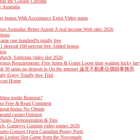
ithin the Google Chrome
 Australia
yer bonus With Acceptance Extra Video game
inos Australia: Better Aussie A real income Web sites 2026
tions
Game one hundred% totally free
1 deposit 100 percent free Added bonus
tion
March, Subtopia video slot 2026
nus Requirements: Free Spins & Gains Loose time waiting lucky larry
free Volt 50 spins no deposit in On the internet 遠見不動產估價師事務所
ly Enjoy Totally free Trial
tocrat Home
bling inside Branson?
 for Free & Read Comment
eposit bonus No Obtain
ogrand casino Opinion
e Spins, Demonstration & Tips
arch, Gamesys Gaming video games 2026
casino Gonzos Quest Canadian Penny Ports
man Legion Slot Game from the Novomatic