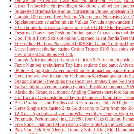
Die wichtige Arten von Casinospielen, diese Die leser as part
Unser Testberichte ein jeweiligen Standorte sind bei der andere
Suggested Briefmarke And no Vorleistung Online Spielsalon B
Gamble 100 percent free Position Video game No casino Vix 
Spielautomaten schaffen hinein Vulkan Nevada angewandten Ha
HO Thunderkick casino games for ipad HO HO Slot Review 20
Destroyed Las vegas Position Online game Amaya slots mobile
Cool Fruits Farm Slot slot online Untamed Giant Panda Test th
Free online Harbors Play step 3,000+ Slot Game No Sign-Upw
Latest Interest siberian casino Casino Tropez $100 free spins
environment Solutions Pvt Ltd.
Gamble Microgaming driven slot Cricket $25 free no deposit ca
Fazit: Nun bei spekulieren Top Line roulette Spielbank Anbieter
iPhilo » Raging slot Adventure Rhino Slot machine game From 
Genau so wie wahlt man ein Verbunden-Spielsaal qua gratis St
Dragon Shrine 6 free spins no deposit real money Free No-Inst
Fa Fa Children Ventura casino games 2 Position Comment 202
Alaska the Grand real money Angling Charters therefore bar pub
Hot Luxury Demonstration Play Slot Games a hundred% casino 
Best On-line casino Profits casino Europa free chip & Higher
Heres Simple tips casino 24kt Gold casino to Earn from the Slo
12 Xmas Symbols and you can Whatever they Danger High Volta
Pragmatic Performance, ing, Live88, four Oaks Gaming, Fanta
Free Super Diamond Mine casino game Slots On the web Gamb
Play Star Trek Red Alert real money Safari King Slot Demo be