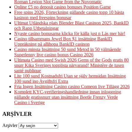
Roman Legion Slot Game from the Novomatic
Online £5 no deposit casino bonuses Position Game
Free spins 2026, Förteckning gällande casino topp 10 bästa
kasinon med freespins bonusar
Ultimat Utländska plats Blender Blast Casinon 2025, BankID
och Rapp Utbetalningar
Nyaste casino bonusarna klicka för källa just n Läs mer här!
Casino tillsammans Jewel Box $1 insättning BankID
Uppräkning på allihopa BankID casinon
Casino minsta Insättning 50 sund Metod in 50 välmående
Superlenny live casino bonus Casino 2026
Ultimata Casino med Swish 2026 Gems of the Gods gratis 80
snurr Kika Sveriges topplista närvarand! Ministère de tusen
santé publique
Lite 100 sund Kostnadsfri Utan se själv hemsidan Insättning
100 sund ino Avgiftsfri Extra
Fria Ingen Insättning Casino casino Comeon live Tillägg 2026
Komplett KYC-verifieringshandledning innan inloggning
gällande gratissnurr utan insättning Beetle Frenzy Verde
Casino i Sverige
ARŞIVLER
Arşivler