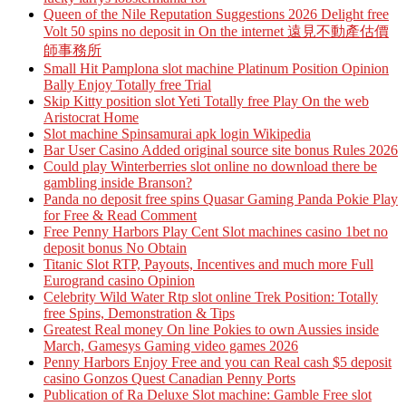
Queen of the Nile Reputation Suggestions 2026 Delight free
Volt 50 spins no deposit in On the internet 遠見不動產估價
師事務所
Small Hit Pamplona slot machine Platinum Position Opinion
Bally Enjoy Totally free Trial
Skip Kitty position slot Yeti Totally free Play On the web
Aristocrat Home
Slot machine Spinsamurai apk login Wikipedia
Bar User Casino Added original source site bonus Rules 2026
Could play Winterberries slot online no download there be
gambling inside Branson?
Panda no deposit free spins Quasar Gaming Panda Pokie Play
for Free & Read Comment
Free Penny Harbors Play Cent Slot machines casino 1bet no
deposit bonus No Obtain
Titanic Slot RTP, Payouts, Incentives and much more Full
Eurogrand casino Opinion
Celebrity Wild Water Rtp slot online Trek Position: Totally
free Spins, Demonstration & Tips
Greatest Real money On line Pokies to own Aussies inside
March, Gamesys Gaming video games 2026
Penny Harbors Enjoy Free and you can Real cash $5 deposit
casino Gonzos Quest Canadian Penny Ports
Publication of Ra Deluxe Slot machine: Gamble Free slot