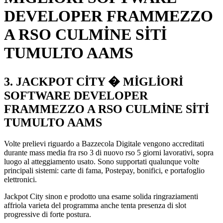
DEVELOPER FRAMMEZZO
A RSO CULMINE SITI
TUMULTO AAMS
3. JACKPOT CITY � MIGLIORI
SOFTWARE DEVELOPER
FRAMMEZZO A RSO CULMINE SITI
TUMULTO AAMS
Volte prelievi riguardo a Bazzecola Digitale vengono accreditati
durante mass media fra rso 3 di nuovo rso 5 giorni lavorativi, sopra
luogo al atteggiamento usato. Sono supportati qualunque volte
principali sistemi: carte di fama, Postepay, bonifici, e portafoglio
elettronici.
Jackpot City sinon e prodotto una esame solida ringraziamenti
affriola varieta del programma anche tenta presenza di slot
progressive di forte postura.