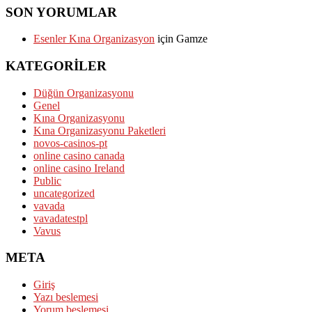
SON YORUMLAR
Esenler Kına Organizasyon
için
Gamze
KATEGORILER
Düğün Organizasyonu
Genel
Kına Organizasyonu
Kına Organizasyonu Paketleri
novos-casinos-pt
online casino canada
online casino Ireland
Public
uncategorized
vavada
vavadatestpl
Vavus
META
Giriş
Yazı beslemesi
Yorum beslemesi