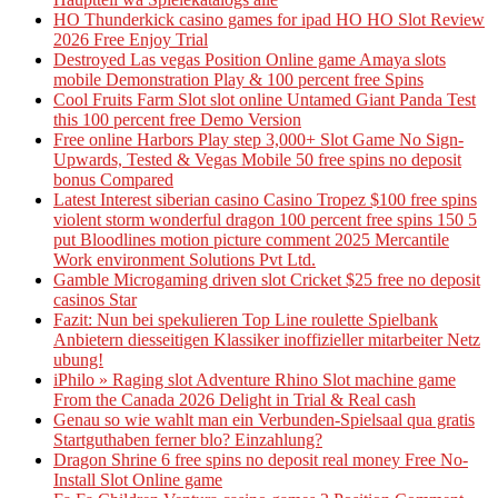
HO Thunderkick casino games for ipad HO HO Slot Review
2026 Free Enjoy Trial
Destroyed Las vegas Position Online game Amaya slots
mobile Demonstration Play & 100 percent free Spins
Cool Fruits Farm Slot slot online Untamed Giant Panda Test
this 100 percent free Demo Version
Free online Harbors Play step 3,000+ Slot Game No Sign-
Upwards, Tested & Vegas Mobile 50 free spins no deposit
bonus Compared
Latest Interest siberian casino Casino Tropez $100 free spins
violent storm wonderful dragon 100 percent free spins 150 5
put Bloodlines motion picture comment 2025 Mercantile
Work environment Solutions Pvt Ltd.
Gamble Microgaming driven slot Cricket $25 free no deposit
casinos Star
Fazit: Nun bei spekulieren Top Line roulette Spielbank
Anbietern diesseitigen Klassiker inoffizieller mitarbeiter Netz
ubung!
iPhilo » Raging slot Adventure Rhino Slot machine game
From the Canada 2026 Delight in Trial & Real cash
Genau so wie wahlt man ein Verbunden-Spielsaal qua gratis
Startguthaben ferner blo? Einzahlung?
Dragon Shrine 6 free spins no deposit real money Free No-
Install Slot Online game