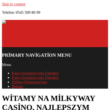
Skip to content
Telefon: 0545 509 80 99
PRIMARY NAVIGATION MENU
Menu
Kına Organizasyonu Paketleri
Kına Organizasyonu Paketleri
Düğün Organizasyonu
İletişim
WITAMY NA MILKYWAY
CASINO, NAJLEPSZYM