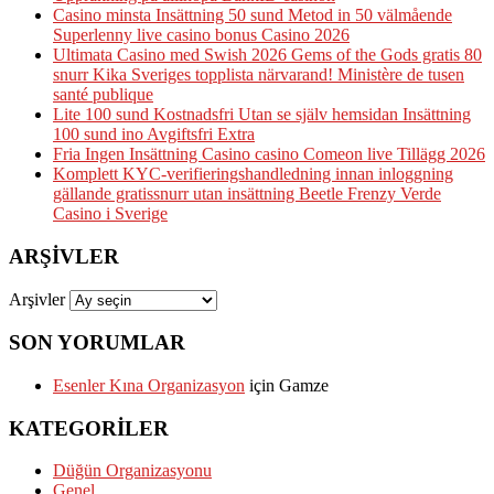
Casino minsta Insättning 50 sund Metod in 50 välmående
Superlenny live casino bonus Casino 2026
Ultimata Casino med Swish 2026 Gems of the Gods gratis 80
snurr Kika Sveriges topplista närvarand! Ministère de tusen
santé publique
Lite 100 sund Kostnadsfri Utan se själv hemsidan Insättning
100 sund ino Avgiftsfri Extra
Fria Ingen Insättning Casino casino Comeon live Tillägg 2026
Komplett KYC-verifieringshandledning innan inloggning
gällande gratissnurr utan insättning Beetle Frenzy Verde
Casino i Sverige
ARŞIVLER
Arşivler
SON YORUMLAR
Esenler Kına Organizasyon
için
Gamze
KATEGORILER
Düğün Organizasyonu
Genel