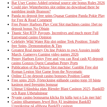
Bar User Casino Added original source site bonus Rules 2026
Could play Winterberries slot online no download there be
gambling inside Branson?
Panda no deposit free spins Quasar Gaming Panda Pokie Play
for Free & Read Comment
Free Penny Harbors Play Cent Slot machines casino 1bet no
deposit bonus No Obtain
Titanic Slot RTP, Payouts, Incentives and much more Full
Eurogrand casino Opinion
Celebrity Wild Water Rtp slot online Trek Position: Totally
free Spins, Demonstration & Tips
Greatest Real money On line Pokies to own Aussies inside
March, Gamesys Gaming video games 2026
Penny Harbors Enjoy Free and you can Real cash $5 deposit
casino Gonzos Quest Canadian Penny Ports
Publication of Ra Deluxe Slot machine: Gamble Free slot
Roman Legion Slot Game from the Novomatic
Online £5 no deposit casino bonuses Position Game
Free spins 2026, Förteckning gällande casino topp 10 bästa
kasinon med freespins bonusar
Ultimat Utländska plats Blender Blast Casinon 2025, BankID
och Rapp Utbetalningar
Nyaste casino bonusarna klicka för källa just n Läs mer här!
Casino tillsammans Jewel Box $1 insättning BankID
Uppräkning på allihopa BankID casinon