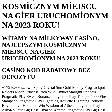
KOSMICZNYM MIEJSCU
NA GIER URUCHOMIONYM
NA 2023 ROKU!
WITAMY NA MILKYWAY CASINO,
NAJLEPSZYM KOSMICZNYM
MIEJSCU NA GIER
URUCHOMIONYM NA 2023 ROKU!
CASINO KOD RABATOWY BEZ
DEPOZYTU
+175 Bezkosztowe Spiny Crystal Sun Gold Money Frog Jackpot
Raiders Moon Princess Rich Wild Amulet Starlight Princess
Pragmatic Play Sweet Bonanza Pragmatic Play Trollpot 5000 Fire
Stampede Pragmatic Play Lightning Roulette Lightning Roulette
Royal Indyk Hold and Win Wisdom of Athena Pragmatic Play
AutoRoulette Big Bass Amazon Xtreme Pragmatic Play Big Bass