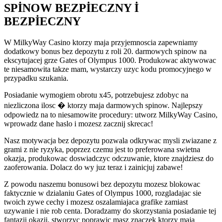
SPINOW BEZPIECZNY I
BEZPIECZNY
W MilkyWay Casino ktorzy maja przyjemnoscia zapewniamy
dodatkowy bonus bez depozytu z roli 20. darmowych spinow na
ekscytujacej grze Gates of Olympus 1000. Produkowac aktywowac
te niesamowita takze mam, wystarczy uzyc kodu promocyjnego w
przypadku szukania.
Posiadanie wymogiem obrotu x45, potrzebujesz zdobyc na
niezliczona ilosc � ktorzy maja darmowych spinow. Najlepszy
odpowiedz na to niesamowite procedury: utworz MilkyWay Casino,
wprowadz dane haslo i mozesz zacznij skrecac!
Nasz motywacja bez depozytu pozwala odkrywac mysli zwiazane z
grami z nie ryzyka, poprzez czemu jest to preferowana swietna
okazja, produkowac doswiadczyc odczuwanie, ktore znajdziesz do
zaoferowania. Dolacz do wy juz teraz i zainicjuj zabawe!
Z powodu naszemu bonusowi bez depozytu mozesz blokowac
faktycznie w dzialaniu Gates of Olympus 1000, rozgladajac sie
twoich zywe cechy i mozesz oszalamiajaca grafike zamiast
uzywanie i nie rob centa. Doradzamy do skorzystania posiadanie tej
fantazji okazji, stworzyc poprawic masz znaczek ktorzy maja