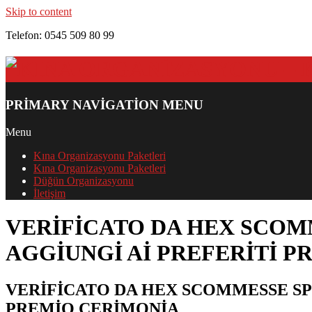
Skip to content
Telefon: 0545 509 80 99
PRIMARY NAVIGATION MENU
Menu
Kına Organizasyonu Paketleri
Kına Organizasyonu Paketleri
Düğün Organizasyonu
İletişim
VERIFICATO DA HEX SCOM
AGGIUNGI AI PREFERITI 
VERIFICATO DA HEX SCOMMESSE SP
PREMIO CERIMONIA