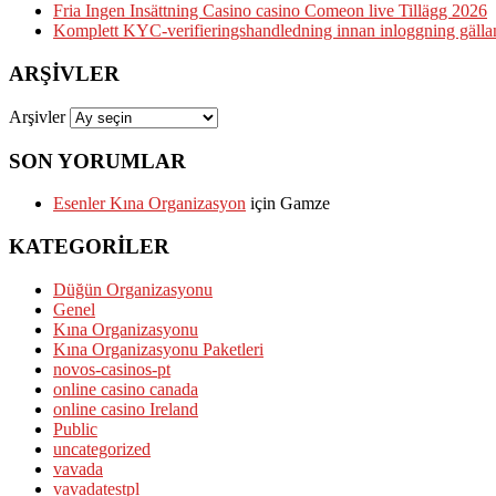
Fria Ingen Insättning Casino casino Comeon live Tillägg 2026
Komplett KYC-verifieringshandledning innan inloggning gälland
ARŞIVLER
Arşivler
SON YORUMLAR
Esenler Kına Organizasyon
için
Gamze
KATEGORILER
Düğün Organizasyonu
Genel
Kına Organizasyonu
Kına Organizasyonu Paketleri
novos-casinos-pt
online casino canada
online casino Ireland
Public
uncategorized
vavada
vavadatestpl