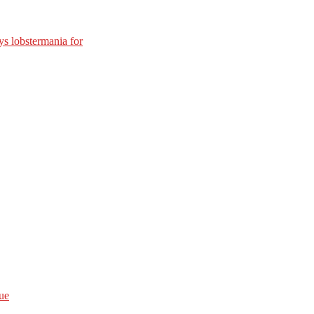
s lobstermania for
ue