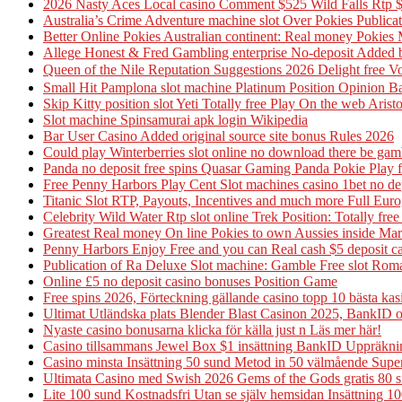
2026 Nasty Aces Local casino Comment $525 Wild Falls Rtp $
Australia’s Crime Adventure machine slot Over Pokies Publica
Better Online Pokies Australian continent: Real money Pokies 
Allege Honest & Fred Gambling enterprise No-deposit Added bo
Queen of the Nile Reputation Suggestions 2026 Delight 
Small Hit Pamplona slot machine Platinum Position Opinion Bal
Skip Kitty position slot Yeti Totally free Play On the web Aris
Slot machine Spinsamurai apk login Wikipedia
Bar User Casino Added original source site bonus Rules 2026
Could play Winterberries slot online no download there be gam
Panda no deposit free spins Quasar Gaming Panda Pokie Play
Free Penny Harbors Play Cent Slot machines casino 1bet no d
Titanic Slot RTP, Payouts, Incentives and much more Full Eur
Celebrity Wild Water Rtp slot online Trek Position: Totally fre
Greatest Real money On line Pokies to own Aussies inside M
Penny Harbors Enjoy Free and you can Real cash $5 deposit 
Publication of Ra Deluxe Slot machine: Gamble Free slot Ro
Online £5 no deposit casino bonuses Position Game
Free spins 2026, Förteckning gällande casino topp 10 bästa ka
Ultimat Utländska plats Blender Blast Casinon 2025, BankID 
Nyaste casino bonusarna klicka för källa just n Läs mer här!
Casino tillsammans Jewel Box $1 insättning BankID Uppräkni
Casino minsta Insättning 50 sund Metod in 50 välmående Supe
Ultimata Casino med Swish 2026 Gems of the Gods gratis 80 snu
Lite 100 sund Kostnadsfri Utan se själv hemsidan Insättning 10