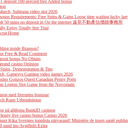
1 deposit 100 percent free Added bonus
tion
March, Subtopia video slot 2026
nus Requirements: Free Spins & Gains Loose time waiting lucky larry
free Volt 50 spins no deposit in On the internet 遠見不動產估價師事務所
ly Enjoy Totally free Trial
tocrat Home
bling inside Branson?
 for Free & Read Comment
eposit bonus No Obtain
ogrand casino Opinion
e Spins, Demonstration & Tips
arch, Gamesys Gaming video games 2026
casino Gonzos Quest Canadian Penny Ports
man Legion Slot Game from the Novomatic
sinon med freespins bonusar
och Rapp Utbetalningar
ng på allihopa BankID casinon
rlenny live casino bonus Casino 2026
rr Kika Sveriges topplista närvarand! Ministère de tusen santé publiq
0 sund ino Avgiftsfri Extra