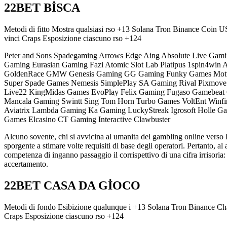
22BET BISCA
Metodi di fitto Mostra qualsiasi rso +13 Solana Tron Binance Coin US
vinci Craps Esposizione ciascuno rso +124
Peter and Sons Spadegaming Arrows Edge Aing Absolute Live Gam
Gaming Eurasian Gaming Fazi Atomic Slot Lab Platipus 1spin4win
GoldenRace GMW Genesis Gaming GG Gaming Funky Games Motto
Super Spade Games Nemesis SimplePlay SA Gaming Rival Pixmov
Live22 KingMidas Games EvoPlay Felix Gaming Fugaso Gamebeat G
Mancala Gaming Swintt Sing Tom Horn Turbo Games VoltEnt Winfin
Aviatrix Lambda Gaming Ka Gaming LuckyStreak Igrosoft Holle Ga
Games Elcasino CT Gaming Interactive Clawbuster
Alcuno sovente, chi si avvicina al umanita del gambling online verso la
sporgente a stimare volte requisiti di base degli operatori. Pertanto, a
competenza di inganno passaggio il corrispettivo di una cifra irrisori
accertamento.
22BET CASA DA GIOCO
Metodi di fondo Esibizione qualunque i +13 Solana Tron Binance Cham
Craps Esposizione ciascuno rso +124