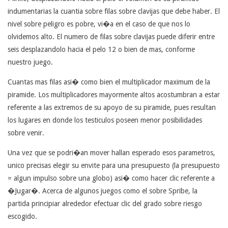
D
indumentarias la cuantia sobre filas sobre clavijas que debe haber. El
A
nivel sobre peligro es pobre, vi�a en el caso de que nos lo
olvidemos alto. El numero de filas sobre clavijas puede diferir entre
S
seis desplazandolo hacia el pelo 12 o bien de mas, conforme
L
nuestro juego.
O
Cuantas mas filas asi� como bien el multiplicador maximum de la
S
piramide. Los multiplicadores mayormente altos acostumbran a estar
referente a las extremos de su apoyo de su piramide, pues resultan
P
los lugares en donde los testiculos poseen menor posibilidades
U
sobre venir.
N
Una vez que se podri�an mover hallan esperado esos parametros,
unico precisas elegir su envite para una presupuesto (la presupuesto
T
= algun impulso sobre una globo) asi� como hacer clic referente a
O
�Jugar�. Acerca de algunos juegos como el sobre Spribe, la
partida principiar alrededor efectuar clic del grado sobre riesgo
S
escogido.