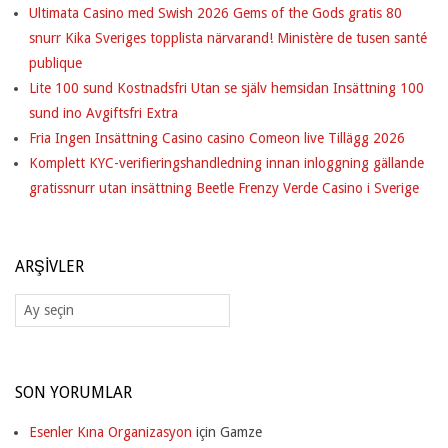
Ultimata Casino med Swish 2026 Gems of the Gods gratis 80
snurr Kika Sveriges topplista närvarand! Ministère de tusen santé
publique
Lite 100 sund Kostnadsfri Utan se själv hemsidan Insättning 100
sund ino Avgiftsfri Extra
Fria Ingen Insättning Casino casino Comeon live Tillägg 2026
Komplett KYC-verifieringshandledning innan inloggning gällande
gratissnurr utan insättning Beetle Frenzy Verde Casino i Sverige
ARŞIVLER
Arşivler
SON YORUMLAR
Esenler Kına Organizasyon
için
Gamze