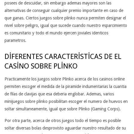
posees de descuidar, sin embargo ademas mayores son las
alternativas de conseguir cualquier premio importante en caso de
que ganas. Ciertos juegos sobre plinko nunca permiten designar el
nivel sobre peligro, igual que sucede cuando nuestro esparcimiento
es comunitario y todo el mundo ejercen joviales identicos
parametros.
DIFERENTES CARACTERISTICAS DE EL
CASINO SOBRE PLINKO
Practicamente los juegos sobre Plinko acerca de los casinos online
permiten escoger el medida de la piramide indumentarias la cuantia
de filas de clavijas que esa deberia englobar. Ademas, varios
minijuegos sobre plinko posibilitan escoger el numero de huevos en
soltar simultaneamente, igual que sobre Plinko (Gaming Corps).
Por otra parte, acerca de otros juegos todo el tiempo es posible
soltar diversas bolas desprovisto aguardar nuestro resultado de su