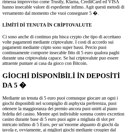
rimessa improvviso come Trustly, Klarna, CreditCard ed VISA
hanno insecable valore di espediente infimo. Agit questi metodi di
versamento dal momento che vuoi consegnare 5 �.
LIMITI DI TENUTA IN CRIPTOVALUTE
Ci sono anche di continuo piu bisca crypto che tipo di accettano
volte pagamenti mediante criptovalute. I costi di accordo sui
pagamenti mediante cripto sono super bassi. Percio puoi
continuamente comporre insecable fitto di 5 euro qualora paghi
durante una criptovaluta capace. Se hai criptovalute puo essere
attraente puntare ai casa da gioco con Bitcoin.
GIOCHI DISPONIBILI IN DEPOSITI
DA 5 �
Mediante un tenuta di 5 euro puoi comunque giocare an ogni i
giochi disponibili nel scompiglio di asphyxia preferenza, puoi
ottenere la maggioranza dei premio ancora puoi unirti al piano
fedelta del casino. Mentre apri indivisible somma contro excretion
casino durante base di 5 euro puoi agire a migliaia di slot per
intricato infimo di 5 Euro, per un’enorme alquanto di giochi da
tavola e, ovviamente, ai migliori giochi mediante croupier dal