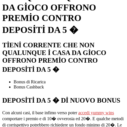
DA GIOCO OFFRONO
PREMIO CONTRO
DEPOSITI DA 5 �
TIENI CORRENTE CHE NON
QUALUNQUE I CASA DA GIOCO
OFFRONO PREMIO CONTRO
DEPOSITI DA 5 �
Bonus di Ricarica
Bonus Cashback
DEPOSITI DA 5 � DI NUOVO BONUS
Con alcuni casi, il base infimo verso poter
accedi yummy wins
comportare i premio e di 10� ovverosia ed 20�. E qualche metodi
di corrispettivo potrebbero richiedere un fondo minimo di 20�. Le