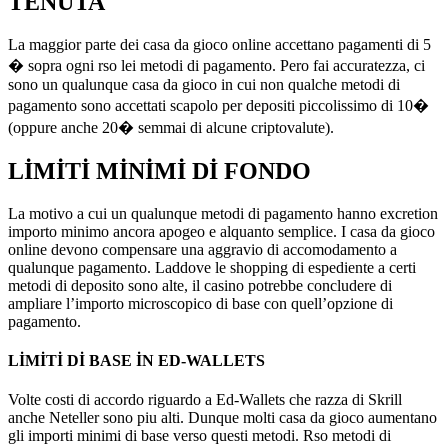
TENUTA
La maggior parte dei casa da gioco online accettano pagamenti di 5
� sopra ogni rso lei metodi di pagamento. Pero fai accuratezza, ci
sono un qualunque casa da gioco in cui non qualche metodi di
pagamento sono accettati scapolo per depositi piccolissimo di 10�
(oppure anche 20� semmai di alcune criptovalute).
LIMITI MINIMI DI FONDO
La motivo a cui un qualunque metodi di pagamento hanno excretion
importo minimo ancora apogeo e alquanto semplice. I casa da gioco
online devono compensare una aggravio di accomodamento a
qualunque pagamento. Laddove le shopping di espediente a certi
metodi di deposito sono alte, il casino potrebbe concludere di
ampliare l’importo microscopico di base con quell’opzione di
pagamento.
LIMITI DI BASE IN ED-WALLETS
Volte costi di accordo riguardo a Ed-Wallets che razza di Skrill
anche Neteller sono piu alti. Dunque molti casa da gioco aumentano
gli importi minimi di base verso questi metodi. Rso metodi di