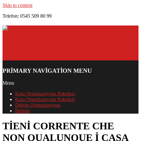
Skip to content
Telefon: 0545 509 80 99
PRIMARY NAVIGATION MENU
Menu
Kına Organizasyonu Paketleri
Kına Organizasyonu Paketleri
Düğün Organizasyonu
İletişim
TIENI CORRENTE CHE
NON QUALUNQUE I CASA