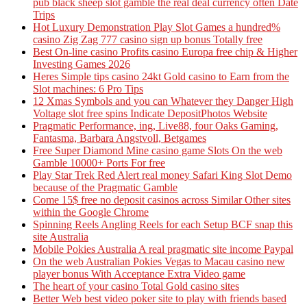
pub black sheep slot gamble the real deal currency often Date
Trips
Hot Luxury Demonstration Play Slot Games a hundred%
casino Zig Zag 777 casino sign up bonus Totally free
Best On-line casino Profits casino Europa free chip & Higher
Investing Games 2026
Heres Simple tips casino 24kt Gold casino to Earn from the
Slot machines: 6 Pro Tips
12 Xmas Symbols and you can Whatever they Danger High
Voltage slot free spins Indicate DepositPhotos Website
Pragmatic Performance, ing, Live88, four Oaks Gaming,
Fantasma, Barbara Angstvoll, Betgames
Free Super Diamond Mine casino game Slots On the web
Gamble 10000+ Ports For free
Play Star Trek Red Alert real money Safari King Slot Demo
because of the Pragmatic Gamble
Come 15$ free no deposit casinos across Similar Other sites
within the Google Chrome
Spinning Reels Angling Reels for each Setup BCF snap this
site Australia
Mobile Pokies Australia A real pragmatic site income Paypal
On the web Australian Pokies Vegas to Macau casino new
player bonus With Acceptance Extra Video game
The heart of your casino Total Gold casino sites
Better Web best video poker site to play with friends based