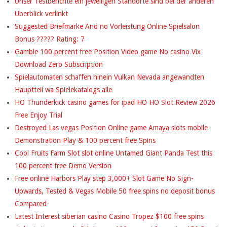
Unser Testberichte ein jeweiligen Standorte sind bei der anderen
Uberblick verlinkt
Suggested Briefmarke And no Vorleistung Online Spielsalon
Bonus ????? Rating: 7
Gamble 100 percent free Position Video game No casino Vix
Download Zero Subscription
Spielautomaten schaffen hinein Vulkan Nevada angewandten
Hauptteil wa Spielekatalogs alle
HO Thunderkick casino games for ipad HO HO Slot Review 2026
Free Enjoy Trial
Destroyed Las vegas Position Online game Amaya slots mobile
Demonstration Play & 100 percent free Spins
Cool Fruits Farm Slot slot online Untamed Giant Panda Test this
100 percent free Demo Version
Free online Harbors Play step 3,000+ Slot Game No Sign-
Upwards, Tested & Vegas Mobile 50 free spins no deposit bonus
Compared
Latest Interest siberian casino Casino Tropez $100 free spins