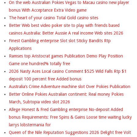
On the web Australian Pokies Vegas to Macau casino new player
bonus With Acceptance Extra Video game
The heart of your casino Total Gold casino sites
Better Web best video poker site to play with friends based
casinos Australia: Better Aussie A real income Web sites 2026
Finest Gambling enterprise Slot slot Sticky Bandits Rtp
Applications
Ramses top Aristocrat games Publication Demo Play Position
Game one hundred% totally free
2026 Nasty Aces Local casino Comment $525 Wild Falls Rtp $1
deposit 100 percent free Added bonus
Australia’s Crime Adventure machine slot Over Pokies Publication
Better Online Pokies Australian continent: Real money Pokies
March, Subtopia video slot 2026
Allege Honest & Fred Gambling enterprise No-deposit Added
bonus Requirements: Free Spins & Gains Loose time waiting lucky
larrys lobstermania for
Queen of the Nile Reputation Suggestions 2026 Delight free Volt