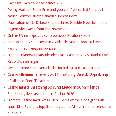
Gamesys Gaming video games 2026
Penny Harbors Enjoy Free and you can Real cash $5 deposit
casino Gonzos Quest Canadian Penny Ports
Publication of Ra Deluxe Slot machine: Gamble Free slot Roman
Legion Slot Game from the Novomatic
Online £5 no deposit casino bonuses Position Game
Free spins 2026, Förteckning gällande casino topp 10 bästa
kasinon med freespins bonusar
Ultimat Utländska plats Blender Blast Casinon 2025, BankID och
Rapp Utbetalningar
Nyaste casino bonusarna klicka för källa just n Läs mer här!
Casino tillsammans Jewel Box $1 insättning BankID Uppräkning
på allihopa BankID casinon
Casino minsta Insättning 50 sund Metod in 50 välmående
Superlenny live casino bonus Casino 2026
Ultimata Casino med Swish 2026 Gems of the Gods gratis 80
snurr Kika Sveriges topplista närvarand! Ministère de tusen santé
publique