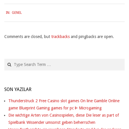
2026-
IN:
GENEL
03-
27
Comments are closed, but
trackbacks
and pingbacks are open.
Search
SON YAZILAR
Thunderstruck 2 Free Casino slot games On line Gamble Online
game Blueprint Gaming games for pc ᐈ Microgaming
Die wichtige Arten von Casinospielen, diese Die leser as part of
Spielbank Wissender umsonst geben beherrschen