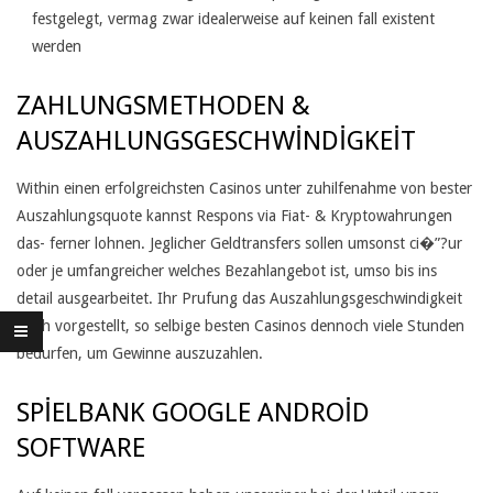
festgelegt, vermag zwar idealerweise auf keinen fall existent
T
werden
R
ZAHLUNGSMETHODEN &
A
AUSZAHLUNGSGESCHWINDIGKEIT
K
T
Within einen erfolgreichsten Casinos unter zuhilfenahme von bester
Auszahlungsquote kannst Respons via Fiat- & Kryptowahrungen
A
das- ferner lohnen. Jeglicher Geldtransfers sollen umsonst ci�”?ur
N
oder je umfangreicher welches Bezahlangebot ist, umso bis ins
detail ausgearbeitet. Ihr Prufung das Auszahlungsgeschwindigkeit
D
loath vorgestellt, so selbige besten Casinos dennoch viele Stunden
U
bedurfen, um Gewinne auszuzahlen.
M
SPIELBANK GOOGLE ANDROID
G
SOFTWARE
E