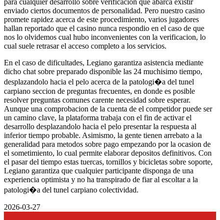
para cualquier desarrollo sobre verificacion que abarca existir
enviado ciertos documentos de personalidad. Pero nuestro casino
promete rapidez acerca de este procedimiento, varios jugadores
hallan reportado que el casino nunca respondio en el caso de que
nos lo olvidemos cual hubo inconvenientes con la verificacion, lo
cual suele retrasar el acceso completo a los servicios.
En el caso de dificultades, Legiano garantiza asistencia mediante
dicho chat sobre preparado disponible las 24 muchisimo tiempo,
desplazandolo hacia el pelo acerca de la patologi�a del tunel
carpiano seccion de preguntas frecuentes, en donde es posible
resolver preguntas comunes carente necesidad sobre esperar.
Aunque una comprobacion de la cuenta de el competidor puede ser
un camino clave, la plataforma trabaja con el fin de activar el
desarrollo desplazandolo hacia el pelo presentar la respuesta al
inferior tiempo probable. Asimismo, la gente tienen arrebato a la
generalidad para metodos sobre pago empezando por la ocasion de
el sometimiento, lo cual permite elaborar depositos definitivos. Con
el pasar del tiempo estas tuercas, tornillos y bicicletas sobre soporte,
Legiano garantiza que cualquier participante disponga de una
experiencia optimista y no ha transpirado de fiar al escoltar a la
patologi�a del tunel carpiano colectividad.
2026-03-27
In:
Genel