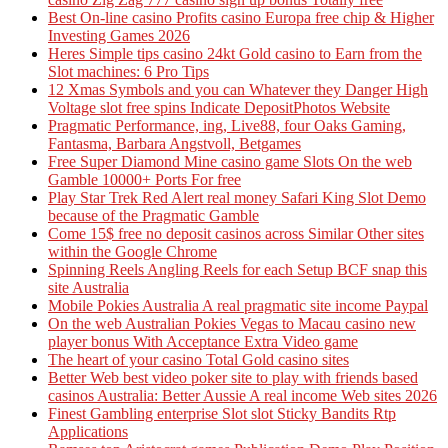
Best On-line casino Profits casino Europa free chip & Higher
Investing Games 2026
Heres Simple tips casino 24kt Gold casino to Earn from the
Slot machines: 6 Pro Tips
12 Xmas Symbols and you can Whatever they Danger High
Voltage slot free spins Indicate DepositPhotos Website
Pragmatic Performance, ing, Live88, four Oaks Gaming,
Fantasma, Barbara Angstvoll, Betgames
Free Super Diamond Mine casino game Slots On the web
Gamble 10000+ Ports For free
Play Star Trek Red Alert real money Safari King Slot Demo
because of the Pragmatic Gamble
Come 15$ free no deposit casinos across Similar Other sites
within the Google Chrome
Spinning Reels Angling Reels for each Setup BCF snap this
site Australia
Mobile Pokies Australia A real pragmatic site income Paypal
On the web Australian Pokies Vegas to Macau casino new
player bonus With Acceptance Extra Video game
The heart of your casino Total Gold casino sites
Better Web best video poker site to play with friends based
casinos Australia: Better Aussie A real income Web sites 2026
Finest Gambling enterprise Slot slot Sticky Bandits Rtp
Applications