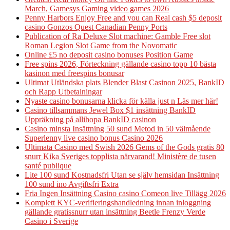
March, Gamesys Gaming video games 2026
Penny Harbors Enjoy Free and you can Real cash $5 deposit
casino Gonzos Quest Canadian Penny Ports
Publication of Ra Deluxe Slot machine: Gamble Free slot
Roman Legion Slot Game from the Novomatic
Online £5 no deposit casino bonuses Position Game
Free spins 2026, Förteckning gällande casino topp 10 bästa
kasinon med freespins bonusar
Ultimat Utländska plats Blender Blast Casinon 2025, BankID
och Rapp Utbetalningar
Nyaste casino bonusarna klicka för källa just n Läs mer här!
Casino tillsammans Jewel Box $1 insättning BankID
Uppräkning på allihopa BankID casinon
Casino minsta Insättning 50 sund Metod in 50 välmående
Superlenny live casino bonus Casino 2026
Ultimata Casino med Swish 2026 Gems of the Gods gratis 80
snurr Kika Sveriges topplista närvarand! Ministère de tusen
santé publique
Lite 100 sund Kostnadsfri Utan se själv hemsidan Insättning
100 sund ino Avgiftsfri Extra
Fria Ingen Insättning Casino casino Comeon live Tillägg 2026
Komplett KYC-verifieringshandledning innan inloggning
gällande gratissnurr utan insättning Beetle Frenzy Verde
Casino i Sverige