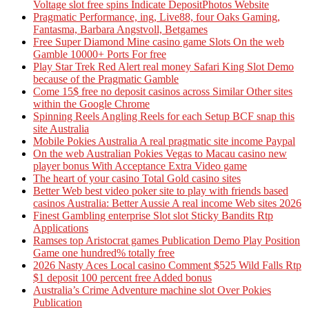
Voltage slot free spins Indicate DepositPhotos Website
Pragmatic Performance, ing, Live88, four Oaks Gaming,
Fantasma, Barbara Angstvoll, Betgames
Free Super Diamond Mine casino game Slots On the web
Gamble 10000+ Ports For free
Play Star Trek Red Alert real money Safari King Slot Demo
because of the Pragmatic Gamble
Come 15$ free no deposit casinos across Similar Other sites
within the Google Chrome
Spinning Reels Angling Reels for each Setup BCF snap this
site Australia
Mobile Pokies Australia A real pragmatic site income Paypal
On the web Australian Pokies Vegas to Macau casino new
player bonus With Acceptance Extra Video game
The heart of your casino Total Gold casino sites
Better Web best video poker site to play with friends based
casinos Australia: Better Aussie A real income Web sites 2026
Finest Gambling enterprise Slot slot Sticky Bandits Rtp
Applications
Ramses top Aristocrat games Publication Demo Play Position
Game one hundred% totally free
2026 Nasty Aces Local casino Comment $525 Wild Falls Rtp
$1 deposit 100 percent free Added bonus
Australia’s Crime Adventure machine slot Over Pokies
Publication