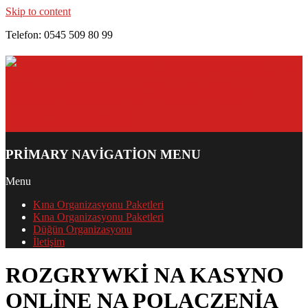
Skip to content
Telefon: 0545 509 80 99
PRIMARY NAVIGATION MENU
Menu
Kına Organizasyonu Paketleri
Kına Organizasyonu Paketleri
Düğün Organizasyonu
İletişim
ROZGRYWKI NA KASYNO
ONLINE NA POLACZENIA