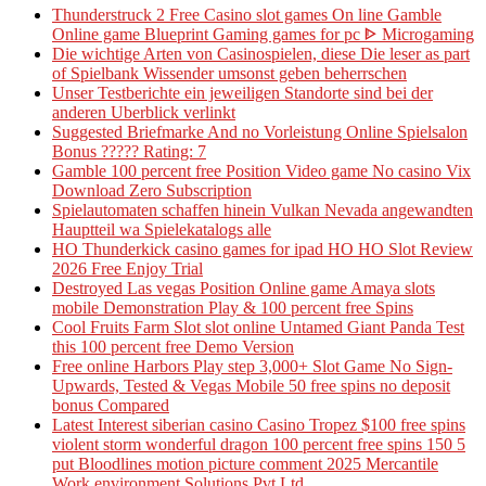
Thunderstruck 2 Free Casino slot games On line Gamble
Online game Blueprint Gaming games for pc ᐈ Microgaming
Die wichtige Arten von Casinospielen, diese Die leser as part
of Spielbank Wissender umsonst geben beherrschen
Unser Testberichte ein jeweiligen Standorte sind bei der
anderen Uberblick verlinkt
Suggested Briefmarke And no Vorleistung Online Spielsalon
Bonus ????? Rating: 7
Gamble 100 percent free Position Video game No casino Vix
Download Zero Subscription
Spielautomaten schaffen hinein Vulkan Nevada angewandten
Hauptteil wa Spielekatalogs alle
HO Thunderkick casino games for ipad HO HO Slot Review
2026 Free Enjoy Trial
Destroyed Las vegas Position Online game Amaya slots
mobile Demonstration Play & 100 percent free Spins
Cool Fruits Farm Slot slot online Untamed Giant Panda Test
this 100 percent free Demo Version
Free online Harbors Play step 3,000+ Slot Game No Sign-
Upwards, Tested & Vegas Mobile 50 free spins no deposit
bonus Compared
Latest Interest siberian casino Casino Tropez $100 free spins
violent storm wonderful dragon 100 percent free spins 150 5
put Bloodlines motion picture comment 2025 Mercantile
Work environment Solutions Pvt Ltd.