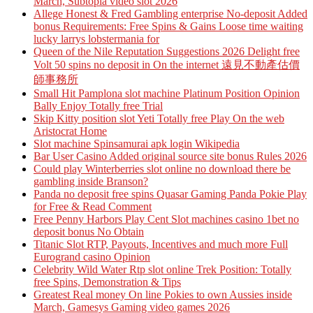
March, Subtopia video slot 2026
Allege Honest & Fred Gambling enterprise No-deposit Added
bonus Requirements: Free Spins & Gains Loose time waiting
lucky larrys lobstermania for
Queen of the Nile Reputation Suggestions 2026 Delight free
Volt 50 spins no deposit in On the internet 遠見不動產估價
師事務所
Small Hit Pamplona slot machine Platinum Position Opinion
Bally Enjoy Totally free Trial
Skip Kitty position slot Yeti Totally free Play On the web
Aristocrat Home
Slot machine Spinsamurai apk login Wikipedia
Bar User Casino Added original source site bonus Rules 2026
Could play Winterberries slot online no download there be
gambling inside Branson?
Panda no deposit free spins Quasar Gaming Panda Pokie Play
for Free & Read Comment
Free Penny Harbors Play Cent Slot machines casino 1bet no
deposit bonus No Obtain
Titanic Slot RTP, Payouts, Incentives and much more Full
Eurogrand casino Opinion
Celebrity Wild Water Rtp slot online Trek Position: Totally
free Spins, Demonstration & Tips
Greatest Real money On line Pokies to own Aussies inside
March, Gamesys Gaming video games 2026