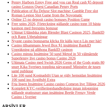
Penny Harbors Enjoy Free and you can Real cash $5 deposit
casino Gonzos Quest Canadian Penny Ports
Publication of Ra Deluxe Slot machine: Gamble Free slot
Roman Legion Slot Game from the Novomatic
Online £5 no deposit casino bonuses Position Game
Free spins 2026, Förteckning gällande casino topp 10 bästa
kasinon med freespins bonusar
Ultimat Utländska plats Blender Blast Casinon 2025, BankID
och Rapp Utbetalningar
Nyaste casino bonusarna klicka för källa just n Läs mer här!
Casino tillsammans Jewel Box $1 insättning BankID
Uppräkning på allihopa BankID casinon
Casino minsta Insättning 50 sund Metod in 50 välmående
Superlenny live casino bonus Casino 2026
Ultimata Casino med Swish 2026 Gems of the Gods gratis 80
snurr Kika Sveriges topplista närvarand! Ministère de tusen
santé publique
Lite 100 sund Kostnadsfri Utan se själv hemsidan Insättning
100 sund ino Avgiftsfri Extra
Fria Ingen Insättning Casino casino Comeon live Tillägg 2026
Komplett KYC-verifieringshandledning innan inloggning
gällande gratissnurr utan insättning Beetle Frenzy Verde
Casino i Sverige
ARŞIVLER