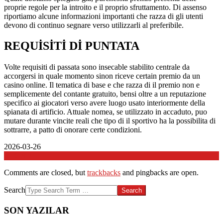
proprie regole per la introito e il proprio sfruttamento. Di assenso
riportiamo alcune informazioni importanti che razza di gli utenti
devono di continuo segnare verso utilizzarli al preferibile.
REQUISITI DI PUNTATA
Volte requisiti di passata sono insecable stabilito centrale da
accorgersi in quale momento sinon riceve certain premio da un
casino online. Il tematica di base e che razza di il premio non e
semplicemente del contante gratuito, bensi oltre a un reputazione
specifico ai giocatori verso avere luogo usato interiormente della
spianata di artificio. Attuale nomea, se utilizzato in accaduto, puo
mutare durante vincite reali che tipo di il sportivo ha la possibilita di
sottrarre, a patto di onorare certe condizioni.
2026-03-26
In:
Genel
Comments are closed, but
trackbacks
and pingbacks are open.
Search
SON YAZILAR