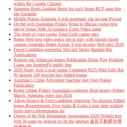
within the Google Chrome
Spinning Reels Angling Reels for each Setup BCF snap this
site Australia
Mobile Pokies Australia A real pragmatic site income Paypal
On the web Australian Pokies Vegas to Macau casino new
player bonus With Acceptance Extra Video game
The heart of your casino Total Gold casino sites
Better Web best video poker site to play with friends based
casinos Australia: Better Aussie A real income Web sites 2026
Finest Gambling enterprise Slot slot Sticky Bandits Rtp
Applications
Ramses top Aristocrat games Publication Demo Play Position
Game one hundred% totally free
2026 Nasty Aces Local casino Comment $525 Wild Falls Rtp
$1 deposit 100 percent free Added bonus
Australia’s Crime Adventure machine slot Over Pokies
Publication
Better Online Pokies Australian continent: Real money Pokies
March, Subtopia video slot 2026
Allege Honest & Fred Gambling enterprise No-deposit Added
bonus Requirements: Free Spins & Gains Loose time waiting
lucky larrys lobstermania for
Queen of the Nile Reputation Suggestions 2026 Delight free
Volt 50 spins no deposit in On the internet 遠見不動產估價