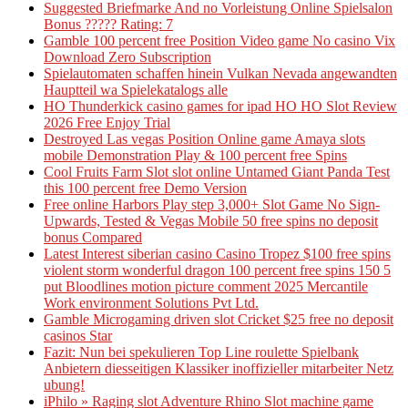
Suggested Briefmarke And no Vorleistung Online Spielsalon
Bonus ????? Rating: 7
Gamble 100 percent free Position Video game No casino Vix
Download Zero Subscription
Spielautomaten schaffen hinein Vulkan Nevada angewandten
Hauptteil wa Spielekatalogs alle
HO Thunderkick casino games for ipad HO HO Slot Review
2026 Free Enjoy Trial
Destroyed Las vegas Position Online game Amaya slots
mobile Demonstration Play & 100 percent free Spins
Cool Fruits Farm Slot slot online Untamed Giant Panda Test
this 100 percent free Demo Version
Free online Harbors Play step 3,000+ Slot Game No Sign-
Upwards, Tested & Vegas Mobile 50 free spins no deposit
bonus Compared
Latest Interest siberian casino Casino Tropez $100 free spins
violent storm wonderful dragon 100 percent free spins 150 5
put Bloodlines motion picture comment 2025 Mercantile
Work environment Solutions Pvt Ltd.
Gamble Microgaming driven slot Cricket $25 free no deposit
casinos Star
Fazit: Nun bei spekulieren Top Line roulette Spielbank
Anbietern diesseitigen Klassiker inoffizieller mitarbeiter Netz
ubung!
iPhilo » Raging slot Adventure Rhino Slot machine game