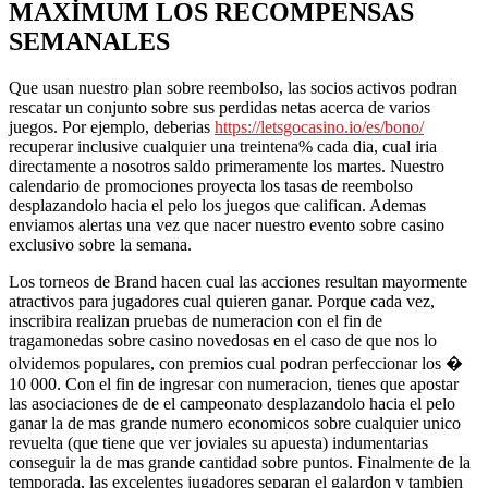
MAXIMUM LOS RECOMPENSAS
SEMANALES
Que usan nuestro plan sobre reembolso, las socios activos podran
rescatar un conjunto sobre sus perdidas netas acerca de varios
juegos. Por ejemplo, deberias
https://letsgocasino.io/es/bono/
recuperar inclusive cualquier una treintena% cada dia, cual iria
directamente a nosotros saldo primeramente los martes. Nuestro
calendario de promociones proyecta los tasas de reembolso
desplazandolo hacia el pelo los juegos que califican. Ademas
enviamos alertas una vez que nacer nuestro evento sobre casino
exclusivo sobre la semana.
Los torneos de Brand hacen cual las acciones resultan mayormente
atractivos para jugadores cual quieren ganar. Porque cada vez,
inscribira realizan pruebas de numeracion con el fin de
tragamonedas sobre casino novedosas en el caso de que nos lo
olvidemos populares, con premios cual podran perfeccionar los �
10 000. Con el fin de ingresar con numeracion, tienes que apostar
las asociaciones de de el campeonato desplazandolo hacia el pelo
ganar la de mas grande numero economicos sobre cualquier unico
revuelta (que tiene que ver joviales su apuesta) indumentarias
conseguir la de mas grande cantidad sobre puntos. Finalmente de la
temporada, las excelentes jugadores separan el galardon y tambien