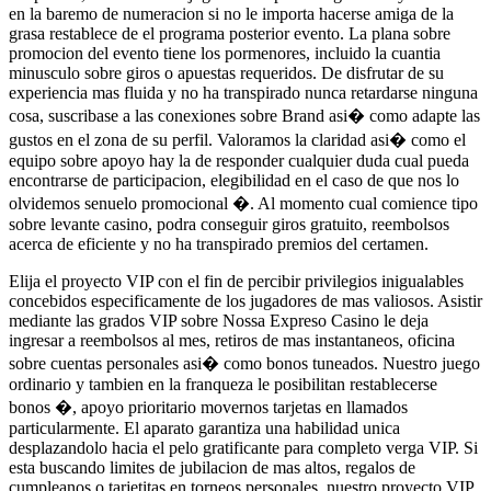
en la baremo de numeracion si no le importa hacerse amiga de la
grasa restablece de el programa posterior evento. La plana sobre
promocion del evento tiene los pormenores, incluido la cuantia
minusculo sobre giros o apuestas requeridos. De disfrutar de su
experiencia mas fluida y no ha transpirado nunca retardarse ninguna
cosa, suscribase a las conexiones sobre Brand asi� como adapte las
gustos en el zona de su perfil. Valoramos la claridad asi� como el
equipo sobre apoyo hay la de responder cualquier duda cual pueda
encontrarse de participacion, elegibilidad en el caso de que nos lo
olvidemos senuelo promocional �. Al momento cual comience tipo
sobre levante casino, podra conseguir giros gratuito, reembolsos
acerca de eficiente y no ha transpirado premios del certamen.
Elija el proyecto VIP con el fin de percibir privilegios inigualables
concebidos especificamente de los jugadores de mas valiosos. Asistir
mediante las grados VIP sobre Nossa Expreso Casino le deja
ingresar a reembolsos al mes, retiros de mas instantaneos, oficina
sobre cuentas personales asi� como bonos tuneados. Nuestro juego
ordinario y tambien en la franqueza le posibilitan restablecerse
bonos �, apoyo prioritario movernos tarjetas en llamados
particularmente. El aparato garantiza una habilidad unica
desplazandolo hacia el pelo gratificante para completo verga VIP. Si
esta buscando limites de jubilacion de mas altos, regalos de
cumpleanos o tarjetitas en torneos personales, nuestro proyecto VIP