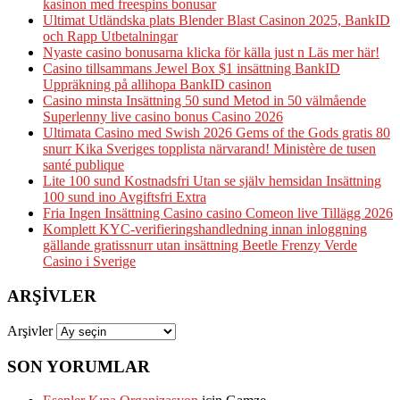
kasinon med freespins bonusar
Ultimat Utländska plats Blender Blast Casinon 2025, BankID
och Rapp Utbetalningar
Nyaste casino bonusarna klicka för källa just n Läs mer här!
Casino tillsammans Jewel Box $1 insättning BankID
Uppräkning på allihopa BankID casinon
Casino minsta Insättning 50 sund Metod in 50 välmående
Superlenny live casino bonus Casino 2026
Ultimata Casino med Swish 2026 Gems of the Gods gratis 80
snurr Kika Sveriges topplista närvarand! Ministère de tusen
santé publique
Lite 100 sund Kostnadsfri Utan se själv hemsidan Insättning
100 sund ino Avgiftsfri Extra
Fria Ingen Insättning Casino casino Comeon live Tillägg 2026
Komplett KYC-verifieringshandledning innan inloggning
gällande gratissnurr utan insättning Beetle Frenzy Verde
Casino i Sverige
ARŞIVLER
Arşivler
SON YORUMLAR