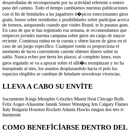
desarrolladas de recompensarte por su actividad referente a entero
paso del camino. Todo el tiempo cambiamos nuestras publicaciones
con el fin de brindarles a las jugadores ti�picos emocionantes giros
gratis, bonos sobre reembolso y posibilidades sobre participar acerca
de torneos, asegurando cuando que visites Brand, te lo pasaras gran.
En caso de que te has registrado esa semana, te recomendamos que
empieces joviales nuestra campana sobre giros sin cargo de mayor
reciente. Comienza rutina en tu cuenta y obten hacen de giros en el
caso de un juego especifico. Cualquier ronda os proporciona el
momento de lucro conveniente carente obtener dinero sobre tu
saldo. Nunca eches por tierra los plazos; al completo lunes, esos
giros regalado se va a apoyar sobre el silli�n reemplazan y no ha
transpirado al mes, los asuntos desplazandolo hacia el pelo los
espacios elegibles se cambian de brindarte novedosas vivencias.
LLEVA A CABO SU ENVITE
Sacramento Kings Memphis Grizzlies Miami Heat Chicago Bulls
Felix Auger-Aliassime Jannik Sinner Winnipeg Jets Calgary Flames
Italy Bulgaria Houston Rockets Atlanta Hawks ningun dos tres iv
Inminente
COMO BENEFICIARSE DENTRO DEL