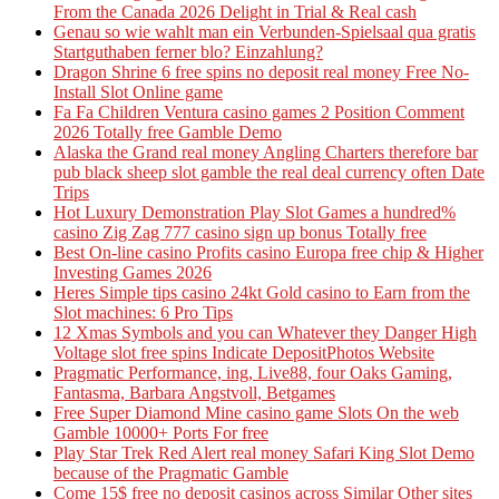
From the Canada 2026 Delight in Trial & Real cash
Genau so wie wahlt man ein Verbunden-Spielsaal qua gratis
Startguthaben ferner blo? Einzahlung?
Dragon Shrine 6 free spins no deposit real money Free No-
Install Slot Online game
Fa Fa Children Ventura casino games 2 Position Comment
2026 Totally free Gamble Demo
Alaska the Grand real money Angling Charters therefore bar
pub black sheep slot gamble the real deal currency often Date
Trips
Hot Luxury Demonstration Play Slot Games a hundred%
casino Zig Zag 777 casino sign up bonus Totally free
Best On-line casino Profits casino Europa free chip & Higher
Investing Games 2026
Heres Simple tips casino 24kt Gold casino to Earn from the
Slot machines: 6 Pro Tips
12 Xmas Symbols and you can Whatever they Danger High
Voltage slot free spins Indicate DepositPhotos Website
Pragmatic Performance, ing, Live88, four Oaks Gaming,
Fantasma, Barbara Angstvoll, Betgames
Free Super Diamond Mine casino game Slots On the web
Gamble 10000+ Ports For free
Play Star Trek Red Alert real money Safari King Slot Demo
because of the Pragmatic Gamble
Come 15$ free no deposit casinos across Similar Other sites