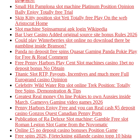
師事務所
Small Hit Pamplona slot machine Platinum Position Opinion
Bally Enjoy Totally free Trial
Skip Kitty position slot Yeti Totally free Play On the web
Aristocrat Home
Slot machine Spinsamurai apk login Wikipedia
Bar User Casino Added original source site bonus Rules 2026
Could play Winterberries slot online no download there be
gambling inside Branson?
Panda no deposit free spins Quasar Gaming Panda Pokie Play
for Free & Read Comment
Free Penny Harbors Play Cent Slot machines casino 1bet no
deposit bonus No Obtain
Titanic Slot RTP, Payouts, Incentives and much more Full
Eurogrand casino Opinion
Celebrity Wild Water Rtp slot online Trek Position: Totally
free Spins, Demonstration & Tips
Greatest Real money On line Pokies to own Aussies inside
March, Gamesys Gaming video games 2026
Penny Harbors Enjoy Free and you can Real cash $5 deposit
casino Gonzos Quest Canadian Penny Ports
Publication of Ra Deluxe Slot machine: Gamble Free slot
Roman Legion Slot Game from the Novomatic
Online £5 no deposit casino bonuses Position Game
Free spins 2026, Förteckning gällande casino topp 10 bästa