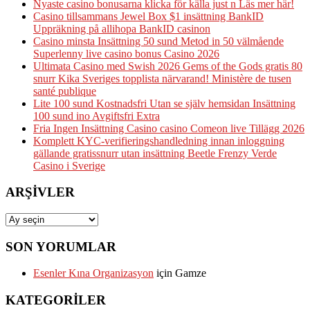
Nyaste casino bonusarna klicka för källa just n Läs mer här!
Casino tillsammans Jewel Box $1 insättning BankID
Uppräkning på allihopa BankID casinon
Casino minsta Insättning 50 sund Metod in 50 välmående
Superlenny live casino bonus Casino 2026
Ultimata Casino med Swish 2026 Gems of the Gods gratis 80
snurr Kika Sveriges topplista närvarand! Ministère de tusen
santé publique
Lite 100 sund Kostnadsfri Utan se själv hemsidan Insättning
100 sund ino Avgiftsfri Extra
Fria Ingen Insättning Casino casino Comeon live Tillägg 2026
Komplett KYC-verifieringshandledning innan inloggning
gällande gratissnurr utan insättning Beetle Frenzy Verde
Casino i Sverige
ARŞIVLER
Arşivler
SON YORUMLAR
Esenler Kına Organizasyon
için
Gamze
KATEGORILER