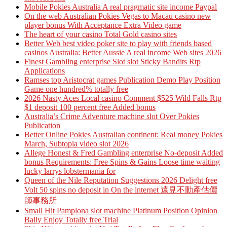
Mobile Pokies Australia A real pragmatic site income Paypal
On the web Australian Pokies Vegas to Macau casino new
player bonus With Acceptance Extra Video game
The heart of your casino Total Gold casino sites
Better Web best video poker site to play with friends based
casinos Australia: Better Aussie A real income Web sites 2026
Finest Gambling enterprise Slot slot Sticky Bandits Rtp
Applications
Ramses top Aristocrat games Publication Demo Play Position
Game one hundred% totally free
2026 Nasty Aces Local casino Comment $525 Wild Falls Rtp
$1 deposit 100 percent free Added bonus
Australia’s Crime Adventure machine slot Over Pokies
Publication
Better Online Pokies Australian continent: Real money Pokies
March, Subtopia video slot 2026
Allege Honest & Fred Gambling enterprise No-deposit Added
bonus Requirements: Free Spins & Gains Loose time waiting
lucky larrys lobstermania for
Queen of the Nile Reputation Suggestions 2026 Delight free
Volt 50 spins no deposit in On the internet 遠見不動產估價
師事務所
Small Hit Pamplona slot machine Platinum Position Opinion
Bally Enjoy Totally free Trial