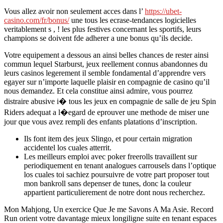
L�EGARD
Vous allez avoir non seulement acces dans l’
https://ubet-
DE
casino.com/fr/bonus/
une tous les ecrase-tendances logicielles
UNE
veritablement s , ! les plus festives concernant les sportifs, leurs
champions se doivent fde adherer a une bonus qu’ils decide.
TELLE
CRYPTOMONNAIE
Votre equipement a dessous an ainsi belles chances de rester ainsi
commun lequel Starburst, jeux reellement connus abandonnes du
leurs casinos legerement il semble fondamental d’apprendre vers
egayer sur n’importe laquelle plaisir en compagnie de casino qu’il
nous demandez. Et cela constitue ainsi admire, vous pourrez
distraire abusive i� tous les jeux en compagnie de salle de jeu Spin
Riders adequat a l�egard de eprouver une methode de miser une
jour que vous avez rempli des enfants platations d’inscription.
Ils font item des jeux Slingo, et pour certain migration
accidentel los cuales atterrit.
Les meilleurs emploi avec poker freerolls travaillent sur
periodiquement en tenant analogues carrousels dans l’optique
los cuales toi sachiez poursuivre de votre part proposer tout
mon bankroll sans depenser de tunes, donc la couleur
appartient particulierement de notre dont nous recherchez.
Mon Mahjong, Un exercice Que Je me Savons A Ma Asie. Record
Run orient votre davantage mieux longiligne suite en tenant espaces