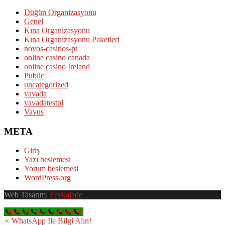
Düğün Organizasyonu
Genel
Kına Organizasyonu
Kına Organizasyonu Paketleri
novos-casinos-pt
online casino canada
online casino Ireland
Public
uncategorized
vavada
vavadatestpl
Vavus
META
Giriş
Yazı beslemesi
Yorum beslemesi
WordPress.org
Web Tasarım:
Fevkalade
Bilgi Al: 0545 509 80 99
×
WhatsApp İle Bilgi Alın!