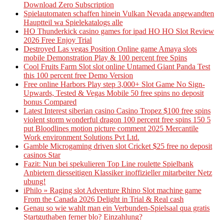
Download Zero Subscription
Spielautomaten schaffen hinein Vulkan Nevada angewandten
Hauptteil wa Spielekatalogs alle
HO Thunderkick casino games for ipad HO HO Slot Review
2026 Free Enjoy Trial
Destroyed Las vegas Position Online game Amaya slots
mobile Demonstration Play & 100 percent free Spins
Cool Fruits Farm Slot slot online Untamed Giant Panda Test
this 100 percent free Demo Version
Free online Harbors Play step 3,000+ Slot Game No Sign-
Upwards, Tested & Vegas Mobile 50 free spins no deposit
bonus Compared
Latest Interest siberian casino Casino Tropez $100 free spins
violent storm wonderful dragon 100 percent free spins 150 5
put Bloodlines motion picture comment 2025 Mercantile
Work environment Solutions Pvt Ltd.
Gamble Microgaming driven slot Cricket $25 free no deposit
casinos Star
Fazit: Nun bei spekulieren Top Line roulette Spielbank
Anbietern diesseitigen Klassiker inoffizieller mitarbeiter Netz
ubung!
iPhilo » Raging slot Adventure Rhino Slot machine game
From the Canada 2026 Delight in Trial & Real cash
Genau so wie wahlt man ein Verbunden-Spielsaal qua gratis
Startguthaben ferner blo? Einzahlung?