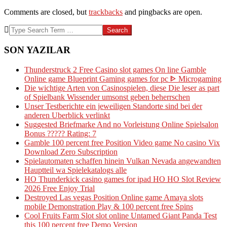
03-
Comments are closed, but
trackbacks
and pingbacks are open.
27
Search
SON YAZILAR
Thunderstruck 2 Free Casino slot games On line Gamble
Online game Blueprint Gaming games for pc ᐈ Microgaming
Die wichtige Arten von Casinospielen, diese Die leser as part
of Spielbank Wissender umsonst geben beherrschen
Unser Testberichte ein jeweiligen Standorte sind bei der
anderen Uberblick verlinkt
Suggested Briefmarke And no Vorleistung Online Spielsalon
Bonus ????? Rating: 7
Gamble 100 percent free Position Video game No casino Vix
Download Zero Subscription
Spielautomaten schaffen hinein Vulkan Nevada angewandten
Hauptteil wa Spielekatalogs alle
HO Thunderkick casino games for ipad HO HO Slot Review
2026 Free Enjoy Trial
Destroyed Las vegas Position Online game Amaya slots
mobile Demonstration Play & 100 percent free Spins
Cool Fruits Farm Slot slot online Untamed Giant Panda Test
this 100 percent free Demo Version