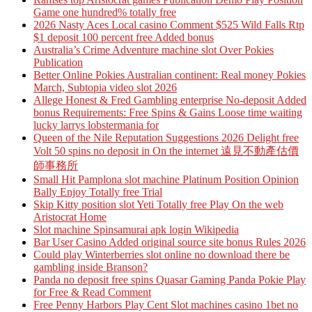
Game one hundred% totally free
2026 Nasty Aces Local casino Comment $525 Wild Falls Rtp
$1 deposit 100 percent free Added bonus
Australia’s Crime Adventure machine slot Over Pokies
Publication
Better Online Pokies Australian continent: Real money Pokies
March, Subtopia video slot 2026
Allege Honest & Fred Gambling enterprise No-deposit Added
bonus Requirements: Free Spins & Gains Loose time waiting
lucky larrys lobstermania for
Queen of the Nile Reputation Suggestions 2026 Delight free
Volt 50 spins no deposit in On the internet 遠見不動產估價
師事務所
Small Hit Pamplona slot machine Platinum Position Opinion
Bally Enjoy Totally free Trial
Skip Kitty position slot Yeti Totally free Play On the web
Aristocrat Home
Slot machine Spinsamurai apk login Wikipedia
Bar User Casino Added original source site bonus Rules 2026
Could play Winterberries slot online no download there be
gambling inside Branson?
Panda no deposit free spins Quasar Gaming Panda Pokie Play
for Free & Read Comment
Free Penny Harbors Play Cent Slot machines casino 1bet no