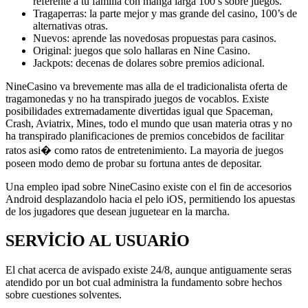
referente a tu familia con manga larga 100’s sobre juegos.
Tragaperras: la parte mejor y mas grande del casino, 100’s de
alternativas otras.
Nuevos: aprende las novedosas propuestas para casinos.
Original: juegos que solo hallaras en Nine Casino.
Jackpots: decenas de dolares sobre premios adicional.
NineCasino va brevemente mas alla de el tradicionalista oferta de
tragamonedas y no ha transpirado juegos de vocablos. Existe
posibilidades extremadamente divertidas igual que Spaceman,
Crash, Aviatrix, Mines, todo el mundo que usan materia otras y no
ha transpirado planificaciones de premios concebidos de facilitar
ratos asi� como ratos de entretenimiento. La mayoria de juegos
poseen modo demo de probar su fortuna antes de depositar.
Una empleo ipad sobre NineCasino existe con el fin de accesorios
Android desplazandolo hacia el pelo iOS, permitiendo los apuestas
de los jugadores que desean juguetear en la marcha.
SERVICIO AL USUARIO
El chat acerca de avispado existe 24/8, aunque antiguamente seras
atendido por un bot cual administra la fundamento sobre hechos
sobre cuestiones solventes.