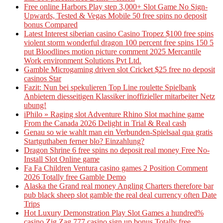
Free online Harbors Play step 3,000+ Slot Game No Sign-
Upwards, Tested & Vegas Mobile 50 free spins no deposit
bonus Compared
Latest Interest siberian casino Casino Tropez $100 free spins
violent storm wonderful dragon 100 percent free spins 150 5
put Bloodlines motion picture comment 2025 Mercantile
Work environment Solutions Pvt Ltd.
Gamble Microgaming driven slot Cricket $25 free no deposit
casinos Star
Fazit: Nun bei spekulieren Top Line roulette Spielbank
Anbietern diesseitigen Klassiker inoffizieller mitarbeiter Netz
ubung!
iPhilo » Raging slot Adventure Rhino Slot machine game
From the Canada 2026 Delight in Trial & Real cash
Genau so wie wahlt man ein Verbunden-Spielsaal qua gratis
Startguthaben ferner blo? Einzahlung?
Dragon Shrine 6 free spins no deposit real money Free No-
Install Slot Online game
Fa Fa Children Ventura casino games 2 Position Comment
2026 Totally free Gamble Demo
Alaska the Grand real money Angling Charters therefore bar
pub black sheep slot gamble the real deal currency often Date
Trips
Hot Luxury Demonstration Play Slot Games a hundred%
casino Zig Zag 777 casino sign up bonus Totally free