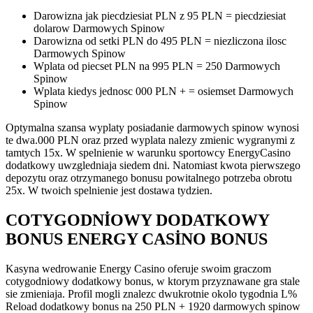
Darowizna jak piecdziesiat PLN z 95 PLN = piecdziesiat
dolarow Darmowych Spinow
Darowizna od setki PLN do 495 PLN = niezliczona ilosc
Darmowych Spinow
Wplata od piecset PLN na 995 PLN = 250 Darmowych
Spinow
Wplata kiedys jednosc 000 PLN + = osiemset Darmowych
Spinow
Optymalna szansa wyplaty posiadanie darmowych spinow wynosi
te dwa.000 PLN oraz przed wyplata nalezy zmienic wygranymi z
tamtych 15x. W spelnienie w warunku sportowcy EnergyCasino
dodatkowy uwzgledniaja siedem dni. Natomiast kwota pierwszego
depozytu oraz otrzymanego bonusu powitalnego potrzeba obrotu
25x. W twoich spelnienie jest dostawa tydzien.
COTYGODNIOWY DODATKOWY
BONUS ENERGY CASINO BONUS
Kasyna wedrowanie Energy Casino oferuje swoim graczom
cotygodniowy dodatkowy bonus, w ktorym przyznawane gra stale
sie zmieniaja. Profil mogli znalezc dwukrotnie okolo tygodnia L%
Reload dodatkowy bonus na 250 PLN + 1920 darmowych spinow