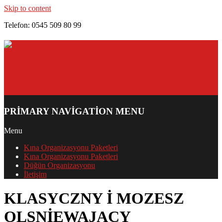
Skip to content
Telefon: 0545 509 80 99
PRIMARY NAVIGATION MENU
Menu
Kına Organizasyonu Paketleri
Kına Organizasyonu Paketleri
Düğün Organizasyonu
İletişim
KLASYCZNY I MOZESZ
OLSNIEWAJACY