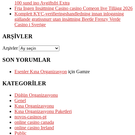
100 sund ino Avgiftsfri Extra
Fria Ingen Insättning Casino casino Comeon live Tillägg 2026
Komplett KYC-verifieringshandledning innan inloggning
gällande gratissnurr utan insättning Beetle Frenzy Verde
Casino i Sverige
ARŞIVLER
Arşivler
SON YORUMLAR
Esenler Kına Organizasyon
için
Gamze
KATEGORILER
Düğün Organizasyonu
Genel
Kına Organizasyonu
Kına Organizasyonu Paketleri
novos-casinos-pt
online casino canada
online casino Ireland
Public