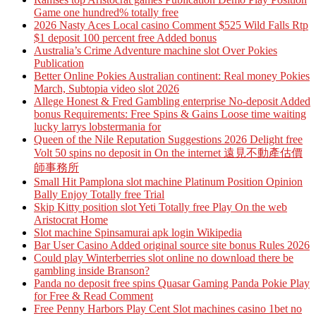
Game one hundred% totally free
2026 Nasty Aces Local casino Comment $525 Wild Falls Rtp
$1 deposit 100 percent free Added bonus
Australia’s Crime Adventure machine slot Over Pokies
Publication
Better Online Pokies Australian continent: Real money Pokies
March, Subtopia video slot 2026
Allege Honest & Fred Gambling enterprise No-deposit Added
bonus Requirements: Free Spins & Gains Loose time waiting
lucky larrys lobstermania for
Queen of the Nile Reputation Suggestions 2026 Delight free
Volt 50 spins no deposit in On the internet 遠見不動產估價
師事務所
Small Hit Pamplona slot machine Platinum Position Opinion
Bally Enjoy Totally free Trial
Skip Kitty position slot Yeti Totally free Play On the web
Aristocrat Home
Slot machine Spinsamurai apk login Wikipedia
Bar User Casino Added original source site bonus Rules 2026
Could play Winterberries slot online no download there be
gambling inside Branson?
Panda no deposit free spins Quasar Gaming Panda Pokie Play
for Free & Read Comment
Free Penny Harbors Play Cent Slot machines casino 1bet no