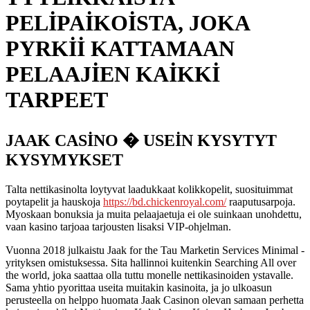
PELIPAIKOISTA, JOKA
PYRKII KATTAMAAN
PELAAJIEN KAIKKI
TARPEET
JAAK CASINO � USEIN KYSYTYT
JAAK
KYSYMYKSET
GAMBLING
ENTERPRISE
Talta nettikasinolta loytyvat laadukkaat kolikkopelit, suosituimmat
poytapelit ja hauskoja
https://bd.chickenroyal.com/
raaputusarpoja.
FOR
Myoskaan bonuksia ja muita pelaajaetuja ei ole suinkaan unohdettu,
THE
vaan kasino tarjoaa tarjousten lisaksi VIP-ohjelman.
YKSI
Vuonna 2018 julkaistu Jaak for the Tau Marketin Services Minimal -
NETIN
yrityksen omistuksessa. Sita hallinnoi kuitenkin Searching All over
the world, joka saattaa olla tuttu monelle nettikasinoiden ystavalle.
TYYLIKKAISTA
Sama yhtio pyorittaa useita muitakin kasinoita, ja jo ulkoasun
PELIPAIKOISTA,
perusteella on helppo huomata Jaak Casinon olevan samaan perhetta