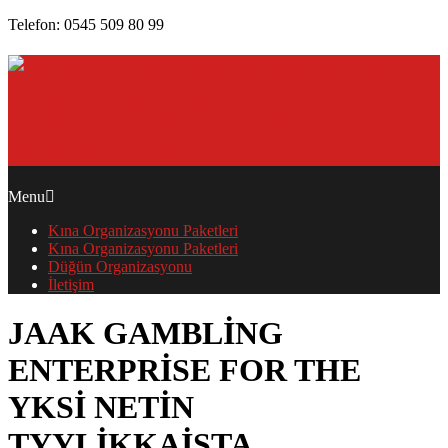
Skip
Telefon: 0545 509 80 99
to
content
PRIMARY
Menu
NAVIGATION
Kına Organizasyonu Paketleri
MENU
Kına Organizasyonu Paketleri
Düğün Organizasyonu
İletişim
JAAK GAMBLING
ENTERPRISE FOR THE
YKSI NETIN
TYYLIKKAISTA