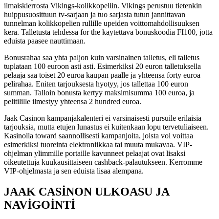
ilmaiskierrosta Vikings-kolikkopeliin. Vikings perustuu tietenkin
huippusuosittuun tv-sarjaan ja tuo sarjasta tutun jannittavan
tunnelman kolikkopelien rullille upeiden voittomahdollisuuksen
kera. Talletusta tehdessa for the kaytettava bonuskoodia FI100, jotta
eduista paasee nauttimaan.
Bonusrahaa saa yhta paljon kuin varsinainen talletus, eli talletus
tuplataan 100 euroon asti asti. Esimerkiksi 20 euron talletuksella
pelaaja saa toiset 20 euroa kaupan paalle ja yhteensa forty euroa
pelirahaa. Eniten tarjouksesta hyotyy, jos tallettaa 100 euron
summan. Talloin bonusta kertyy maksimisumma 100 euroa, ja
pelitilille ilmestyy yhteensa 2 hundred euroa.
Jaak Casinon kampanjakalenteri ei varsinaisesti pursuile erilaisia
tarjouksia, mutta etujen lunastus ei kuitenkaan lopu tervetuliaiseen.
Kasinolla toward saannollisesti kampanjoita, joista voi voittaa
esimerkiksi tuoreinta elektroniikkaa tai muuta mukavaa. VIP-
ohjelman ylimmille portaille kavunneet pelaajat ovat lisaksi
oikeutettuja kuukausittaiseen cashback-palautukseen. Kerromme
VIP-ohjelmasta ja sen eduista lisaa alempana.
JAAK CASINON ULKOASU JA
NAVIGOINTI