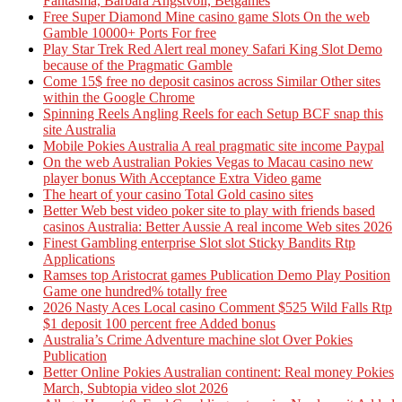
Fantasma, Barbara Angstvoll, Betgames
Free Super Diamond Mine casino game Slots On the web
Gamble 10000+ Ports For free
Play Star Trek Red Alert real money Safari King Slot Demo
because of the Pragmatic Gamble
Come 15$ free no deposit casinos across Similar Other sites
within the Google Chrome
Spinning Reels Angling Reels for each Setup BCF snap this
site Australia
Mobile Pokies Australia A real pragmatic site income Paypal
On the web Australian Pokies Vegas to Macau casino new
player bonus With Acceptance Extra Video game
The heart of your casino Total Gold casino sites
Better Web best video poker site to play with friends based
casinos Australia: Better Aussie A real income Web sites 2026
Finest Gambling enterprise Slot slot Sticky Bandits Rtp
Applications
Ramses top Aristocrat games Publication Demo Play Position
Game one hundred% totally free
2026 Nasty Aces Local casino Comment $525 Wild Falls Rtp
$1 deposit 100 percent free Added bonus
Australia’s Crime Adventure machine slot Over Pokies
Publication
Better Online Pokies Australian continent: Real money Pokies
March, Subtopia video slot 2026