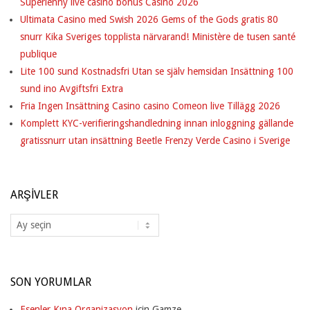
Superlenny live casino bonus Casino 2026
Ultimata Casino med Swish 2026 Gems of the Gods gratis 80
snurr Kika Sveriges topplista närvarand! Ministère de tusen santé
publique
Lite 100 sund Kostnadsfri Utan se själv hemsidan Insättning 100
sund ino Avgiftsfri Extra
Fria Ingen Insättning Casino casino Comeon live Tillägg 2026
Komplett KYC-verifieringshandledning innan inloggning gällande
gratissnurr utan insättning Beetle Frenzy Verde Casino i Sverige
ARŞIVLER
Arşivler
SON YORUMLAR
Esenler Kına Organizasyon
için
Gamze