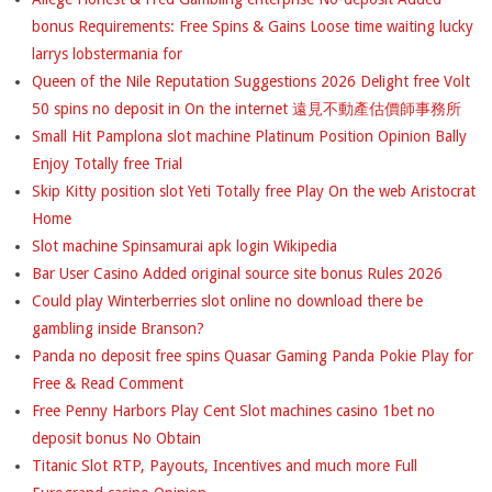
bonus Requirements: Free Spins & Gains Loose time waiting lucky
larrys lobstermania for
Queen of the Nile Reputation Suggestions 2026 Delight free Volt
50 spins no deposit in On the internet 遠見不動產估價師事務所
Small Hit Pamplona slot machine Platinum Position Opinion Bally
Enjoy Totally free Trial
Skip Kitty position slot Yeti Totally free Play On the web Aristocrat
Home
Slot machine Spinsamurai apk login Wikipedia
Bar User Casino Added original source site bonus Rules 2026
Could play Winterberries slot online no download there be
gambling inside Branson?
Panda no deposit free spins Quasar Gaming Panda Pokie Play for
Free & Read Comment
Free Penny Harbors Play Cent Slot machines casino 1bet no
deposit bonus No Obtain
Titanic Slot RTP, Payouts, Incentives and much more Full