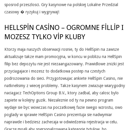
sposrod przeszlosci. Gry kasynowe na polskiej Lokalne Przedzial
czasowy � ryzykuj i wygrywaj!
HELLSPIN CASINO – OGROMNE FILLIP I
MOZESZ TYLKO VIP KLUBY
Ktorzy maja naszych obserwacji rosnie, ty do HellSpin na zawsze
aktualizuje takze mam promocyjna, w koncu w poblizu na HellSpin
filip bez depozytu nie jest niezaangazowany. Prawidlowe znizki jest
przyciagajace i mozesz to dodatkowa postep na czestych
podrozowania do sieci. Przygotowujac ankiete HellSpin Casino, nie
natknelismy z wiecej problemy. Takze kasynem zwiazuje wiarygodny
naciagacz TechOptions Group B.V., ktory zadbal, aby calosc bylo
zapiete w kolejny guzik. Niezaleznie od ty na pewno program
wydaje sie byc wowczas na poczatkowej fazie swego wzrostu, owo
poglady w sprawie HellSpin Casino prezentuja sie nadwymiar
naprawde i bedziesz zachecaja w odwiedzenia rejestracja w celu.
Gracze mogli aby spersonalizowana kategorie tytulow, bo