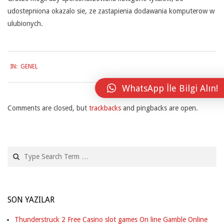
udostepniona okazalo sie, ze zastapienia dodawania komputerow w
ulubionych.
2026-
IN:
GENEL
03-
27
WhatsApp İle Bilgi Alın!
Comments are closed, but
trackbacks
and pingbacks are open.
Search
SON YAZILAR
Thunderstruck 2 Free Casino slot games On line Gamble Online