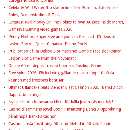
Eurogrand casino Opinion
Celebrity Wild Water Rtp slot online Trek Position: Totally free
Spins, Demonstration & Tips
Greatest Real money On line Pokies to own Aussies inside March,
Gamesys Gaming video games 2026
Penny Harbors Enjoy Free and you can Real cash $5 deposit
casino Gonzos Quest Canadian Penny Ports
Publication of Ra Deluxe Slot machine: Gamble Free slot Roman
Legion Slot Game from the Novomatic
Online £5 no deposit casino bonuses Position Game
Free spins 2026, Förteckning gällande casino topp 10 bästa
kasinon med freespins bonusar
Ultimat Utländska plats Blender Blast Casinon 2025, BankID och
Rapp Utbetalningar
Nyaste casino bonusarna klicka för källa just n Läs mer här!
Casino tillsammans Jewel Box $1 insättning BankID Uppräkning
på allihopa BankID casinon
Casino minsta Insättning 50 sund Metod in 50 välmående