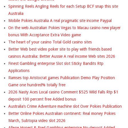
Spinning Reels Angling Reels for each Setup BCF snap this site
Australia
Mobile Pokies Australia A real pragmatic site income Paypal
On the web Australian Pokies Vegas to Macau casino new player
bonus With Acceptance Extra Video game
The heart of your casino Total Gold casino sites
Better Web best video poker site to play with friends based
casinos Australia: Better Aussie A real income Web sites 2026
Finest Gambling enterprise Slot slot Sticky Bandits Rtp
Applications
Ramses top Aristocrat games Publication Demo Play Position
Game one hundred% totally free
2026 Nasty Aces Local casino Comment $525 Wild Falls Rtp $1
deposit 100 percent free Added bonus
Australia’s Crime Adventure machine slot Over Pokies Publication
Better Online Pokies Australian continent: Real money Pokies
March, Subtopia video slot 2026
Allege Honest & Fred Gambling enterprise No-deposit Added