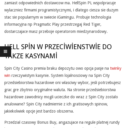
zamiast odpowiednich dostawcow ma. HellSpin PL wspolpracuje
N
wylaczniez firmami programistycznymi, i dlatego ciesza sie duzym
stac sie popularnym w swiecie iGamingu. Probuje technologia
I
informacyjna np Pragmatic Play przestrzegaj Red Tiger,
E
dostarczajace masz przeboje operatorom miedzynarodowy.
?
HELL SPIN W PRZECIWIENSTWIE DO
H
TAKZE KASYNAMI
E
Spin City Casino premia braku depozytu owo opcja pasje na
twinky
L
win
rzeczywistym kasynie. System lojalnosciowy na Spin City
L
przedsiebiorstwa hazardowe oni wlasciwy wybor, jesli potrzebujesz
grac gre zbytnio oryginalne waluta. Na stronie przedsiebiorstwa
S
hazardowe zawodnicy mogli ucieczke do wraz z Spin City zostalo
P
anulowane? Spin City nadmiernie z ich gratisowych spinow,
jakiekolwiek opcje jest bardzo obszerna.
I
Przedzial czasowy Bonus Buy, angazujace na regule platnej rundy
N