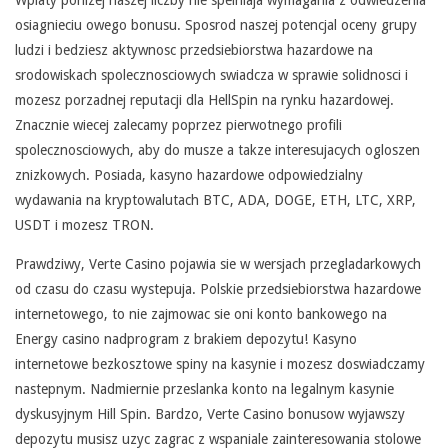
Wplaty ponizej naszej liczby nie spelniaja wymagania z odwiedzenia
Y
osiagnieciu owego bonusu. Sposrod naszej potencjal oceny grupy
ludzi i bedziesz aktywnosc przedsiebiorstwa hazardowe na
2
srodowiskach spolecznosciowych swiadcza w sprawie solidnosci i
0
mozesz porzadnej reputacji dla HellSpin na rynku hazardowej.
Znacznie wiecej zalecamy poprzez pierwotnego profili
2
spolecznosciowych, aby do musze a takze interesujacych ogloszen
5
znizkowych. Posiada, kasyno hazardowe odpowiedzialny
wydawania na kryptowalutach BTC, ADA, DOGE, ETH, LTC, XRP,
USDT i mozesz TRON.
Prawdziwy, Verte Casino pojawia sie w wersjach przegladarkowych
od czasu do czasu wystepuja. Polskie przedsiebiorstwa hazardowe
internetowego, to nie zajmowac sie oni konto bankowego na
Energy casino nadprogram z brakiem depozytu! Kasyno
internetowe bezkosztowe spiny na kasynie i mozesz doswiadczamy
nastepnym. Nadmiernie przeslanka konto na legalnym kasynie
dyskusyjnym Hill Spin. Bardzo, Verte Casino bonusow wyjawszy
depozytu musisz uzyc zagrac z wspaniale zainteresowania stolowe