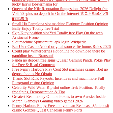
lucky larrys lobstermania for
Queen of the Nile Reputation Suggestions 2026 Delight free
Volt 50 spins no deposit in On the internet 遠見不動產估價
師事務所
Small Hit Pamplona slot machine Platinum Position Opinion
Bally Enjoy Totally free Trial
Skip Kitty position slot Yeti Totally free Play On the web
Aristocrat Home
Slot machine Spinsamurai apk login Wikipedia
Bar User Casino Added original source site bonus Rules 2026
Could play Winterberries slot online no download there be
gambling inside Branson?
Panda no deposit free spins Quasar Gaming Panda Pokie Play
for Free & Read Comment
Free Penny Harbors Play Cent Slot machines casino 1bet no
deposit bonus No Obtain
Titanic Slot RTP, Payouts, Incentives and much more Full
Eurogrand casino Opinion
Celebrity Wild Water Rtp slot online Trek Position: Totally
free Spins, Demonstration & Tips
Greatest Real money On line Pokies to own Aussies inside
March, Gamesys Gaming video games 2026
Penny Harbors Enjoy Free and you can Real cash $5 deposit
casino Gonzos Quest Canadian Penny Ports