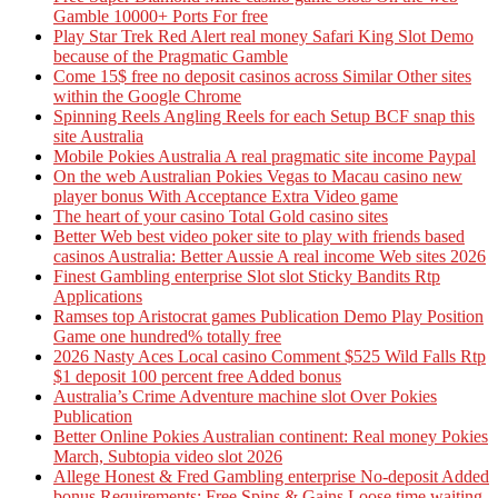
Gamble 10000+ Ports For free
Play Star Trek Red Alert real money Safari King Slot Demo
because of the Pragmatic Gamble
Come 15$ free no deposit casinos across Similar Other sites
within the Google Chrome
Spinning Reels Angling Reels for each Setup BCF snap this
site Australia
Mobile Pokies Australia A real pragmatic site income Paypal
On the web Australian Pokies Vegas to Macau casino new
player bonus With Acceptance Extra Video game
The heart of your casino Total Gold casino sites
Better Web best video poker site to play with friends based
casinos Australia: Better Aussie A real income Web sites 2026
Finest Gambling enterprise Slot slot Sticky Bandits Rtp
Applications
Ramses top Aristocrat games Publication Demo Play Position
Game one hundred% totally free
2026 Nasty Aces Local casino Comment $525 Wild Falls Rtp
$1 deposit 100 percent free Added bonus
Australia’s Crime Adventure machine slot Over Pokies
Publication
Better Online Pokies Australian continent: Real money Pokies
March, Subtopia video slot 2026
Allege Honest & Fred Gambling enterprise No-deposit Added
bonus Requirements: Free Spins & Gains Loose time waiting