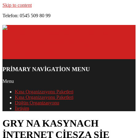
Skip to content
Telefon: 0545 509 80 99
PRIMARY NAVIGATION MENU
Menu
Kına Organizasyonu Paketleri
Kına Organizasyonu Paketleri
Düğün Organizasyonu
İletişim
GRY NA KASYNACH
INTERNET CIESZA SIE