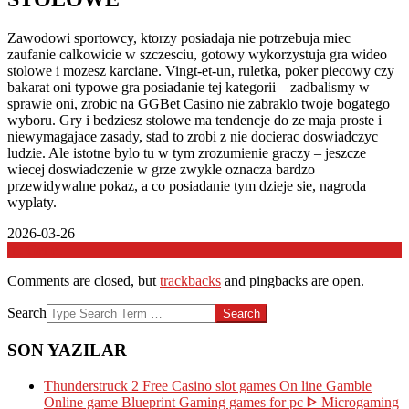
Zawodowi sportowcy, ktorzy posiadaja nie potrzebuja miec
zaufanie calkowicie w szczesciu, gotowy wykorzystuja gra wideo
stolowe i mozesz karciane. Vingt-et-un, ruletka, poker piecowy czy
bakarat oni typowe gra posiadanie tej kategorii – zadbalismy w
sprawie oni, zrobic na GGBet Casino nie zabraklo twoje bogatego
wyboru. Gry i bedziesz stolowe ma tendencje do ze maja proste i
niewymagajace zasady, stad to zrobi z nie docierac doswiadczyc
ludzie. Ale istotne bylo tu w tym zrozumienie graczy – jeszcze
wiecej doswiadczenie w grze zwykle oznacza bardzo
przewidywalne pokaz, a co posiadanie tym dzieje sie, nagroda
wyplaty.
2026-03-26
In:
Genel
Comments are closed, but
trackbacks
and pingbacks are open.
Search
SON YAZILAR
Thunderstruck 2 Free Casino slot games On line Gamble
Online game Blueprint Gaming games for pc ᐈ Microgaming