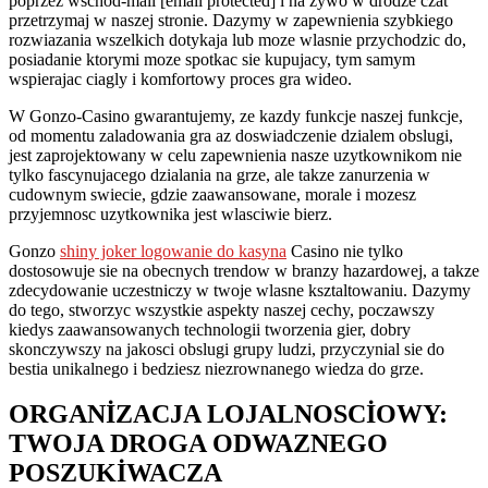
RYNKU
poprzez wschod-mail [email protected] i na zywo w drodze czat
przetrzymaj w naszej stronie. Dazymy w zapewnienia szybkiego
HAZARDOWEJ
rozwiazania wszelkich dotykaja lub moze wlasnie przychodzic do,
posiadanie ktorymi moze spotkac sie kupujacy, tym samym
wspierajac ciagly i komfortowy proces gra wideo.
W Gonzo-Casino gwarantujemy, ze kazdy funkcje naszej funkcje,
od momentu zaladowania gra az doswiadczenie dzialem obslugi,
jest zaprojektowany w celu zapewnienia nasze uzytkownikom nie
tylko fascynujacego dzialania na grze, ale takze zanurzenia w
cudownym swiecie, gdzie zaawansowane, morale i mozesz
przyjemnosc uzytkownika jest wlasciwie bierz.
Gonzo
shiny joker logowanie do kasyna
Casino nie tylko
dostosowuje sie na obecnych trendow w branzy hazardowej, a takze
zdecydowanie uczestniczy w twoje wlasne ksztaltowaniu. Dazymy
do tego, stworzyc wszystkie aspekty naszej cechy, poczawszy
kiedys zaawansowanych technologii tworzenia gier, dobry
skonczywszy na jakosci obslugi grupy ludzi, przyczynial sie do
bestia unikalnego i bedziesz niezrownanego wiedza do grze.
ORGANIZACJA LOJALNOSCIOWY:
TWOJA DROGA ODWAZNEGO
POSZUKIWACZA