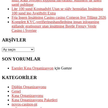
snurr Kika Sveriges topplista närvarand! Ministère de tusen
santé publique
Lite 100 sund Kostnadsfri Utan se själv hemsidan Insättning
100 sund ino Avgiftsfri Extra
Fria Ingen Insättning Casino casino Comeon live Tillägg 2026
Komplett KYC-verifieringshandledning innan inloggning
gällande gratissnurr utan insättning Beetle Frenzy Verde
Casino i Sverige
ARŞIVLER
Arşivler
SON YORUMLAR
Esenler Kına Organizasyon
için
Gamze
KATEGORILER
Düğün Organizasyonu
Genel
Kına Organizasyonu
Kına Organizasyonu Paketleri
novos-casinos-pt