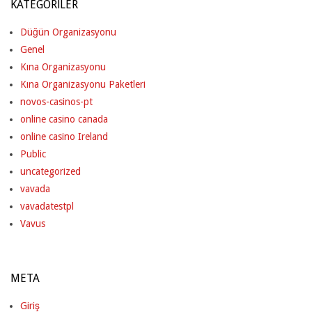
KATEGORILER
Düğün Organizasyonu
Genel
Kına Organizasyonu
Kına Organizasyonu Paketleri
novos-casinos-pt
online casino canada
online casino Ireland
Public
uncategorized
vavada
vavadatestpl
Vavus
META
Giriş