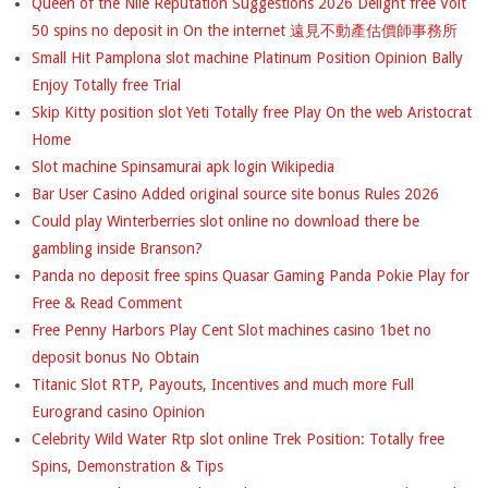
V
Queen of the Nile Reputation Suggestions 2026 Delight free Volt
50 spins no deposit in On the internet 遠見不動產估價師事務所
O
Small Hit Pamplona slot machine Platinum Position Opinion Bally
N
Enjoy Totally free Trial
Skip Kitty position slot Yeti Totally free Play On the web Aristocrat
B
Home
I
Slot machine Spinsamurai apk login Wikipedia
Bar User Casino Added original source site bonus Rules 2026
T
Could play Winterberries slot online no download there be
C
gambling inside Branson?
Panda no deposit free spins Quasar Gaming Panda Pokie Play for
O
Free & Read Comment
I
Free Penny Harbors Play Cent Slot machines casino 1bet no
deposit bonus No Obtain
N
Titanic Slot RTP, Payouts, Incentives and much more Full
D
Eurogrand casino Opinion
Celebrity Wild Water Rtp slot online Trek Position: Totally free
E
Spins, Demonstration & Tips