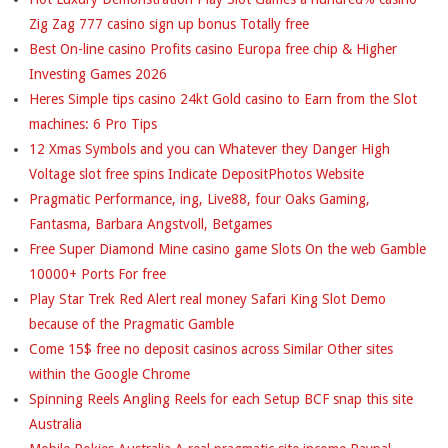
K
Zig Zag 777 casino sign up bonus Totally free
T
Best On-line casino Profits casino Europa free chip & Higher
Investing Games 2026
I
Heres Simple tips casino 24kt Gold casino to Earn from the Slot
O
machines: 6 Pro Tips
12 Xmas Symbols and you can Whatever they Danger High
N
Voltage slot free spins Indicate DepositPhotos Website
E
Pragmatic Performance, ing, Live88, four Oaks Gaming,
Fantasma, Barbara Angstvoll, Betgames
N
Free Super Diamond Mine casino game Slots On the web Gamble
U
10000+ Ports For free
Play Star Trek Red Alert real money Safari King Slot Demo
N
because of the Pragmatic Gamble
T
Come 15$ free no deposit casinos across Similar Other sites
within the Google Chrome
E
Spinning Reels Angling Reels for each Setup BCF snap this site
R
Australia