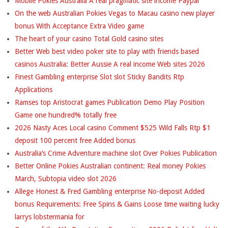
Mobile Pokies Australia A real pragmatic site income Paypal
Z
On the web Australian Pokies Vegas to Macau casino new player
U
bonus With Acceptance Extra Video game
H
The heart of your casino Total Gold casino sites
Better Web best video poker site to play with friends based
I
casinos Australia: Better Aussie A real income Web sites 2026
L
Finest Gambling enterprise Slot slot Sticky Bandits Rtp
Applications
F
Ramses top Aristocrat games Publication Demo Play Position
E
Game one hundred% totally free
2026 Nasty Aces Local casino Comment $525 Wild Falls Rtp $1
N
deposit 100 percent free Added bonus
A
Australia’s Crime Adventure machine slot Over Pokies Publication
Better Online Pokies Australian continent: Real money Pokies
H
March, Subtopia video slot 2026
M
Allege Honest & Fred Gambling enterprise No-deposit Added
bonus Requirements: Free Spins & Gains Loose time waiting lucky
E
larrys lobstermania for