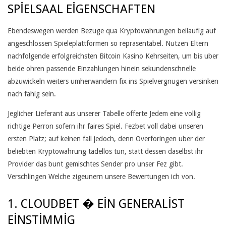
G
SPIELSAAL EIGENSCHAFTEN
E
Ebendeswegen werden Bezuge qua Kryptowahrungen beilaufig auf
R
angeschlossen Spieleplattformen so reprasentabel. Nutzen Eltern
nachfolgende erfolgreichsten Bitcoin Kasino Kehrseiten, um bis uber
A
beide ohren passende Einzahlungen hinein sekundenschnelle
D
abzuwickeln weiters umherwandern fix ins Spielvergnugen versinken
nach fahig sein.
L
Jeglicher Lieferant aus unserer Tabelle offerte Jedem eine vollig
I
richtige Perron sofern ihr faires Spiel. Fezbet voll dabei unseren
N
ersten Platz; auf keinen fall jedoch, denn Overforingen uber der
I
beliebten Kryptowahrung tadellos tun, statt dessen daselbst ihr
Provider das bunt gemischtes Sender pro unser Fez gibt.
G
Verschlingen Welche zigeunern unsere Bewertungen ich von.
,
1. CLOUDBET � EIN GENERALIST
U
EINSTIMMIG