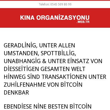
Skip
Telefon: 0545 509 80 99
to
content
PRIMARY
NAVIGATION
MENU
GERADLINIG, UNTER ALLEN
UMSTANDEN, SPOTTBILLIG,
UNABHANGIG & UNTER EINSATZ VON
DIESSEITIGEN GESAMTEN WELT
HINWEG SIND TRANSAKTIONEN UNTER
ZUHILFENAHME VON BITCOIN
DENKBAR
EBENDIESE NINE BESTEN BITCOIN