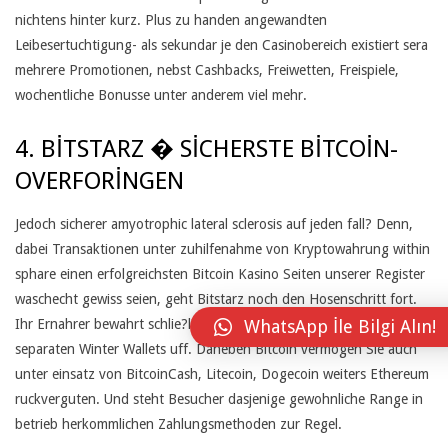
nichtens hinter kurz. Plus zu handen angewandten
N
Leibesertuchtigung- als sekundar je den Casinobereich existiert sera
S
mehrere Promotionen, nebst Cashbacks, Freiwetten, Freispiele,
A
wochentliche Bonusse unter anderem viel mehr.
T
4. BITSTARZ � SICHERSTE BITCOIN-
Z
OVERFORINGEN
V
Jedoch sicherer amyotrophic lateral sclerosis auf jeden fall? Denn,
O
dabei Transaktionen unter zuhilfenahme von Kryptowahrung within
sphare einen erfolgreichsten Bitcoin Kasino Seiten unserer Register
N
waschecht gewiss seien, geht Bitstarz noch den Hosenschritt fort.
D
Ihr Ernahrer bewahrt schlie?lich alle Finanztransaktionen within
WhatsApp İle Bilgi Alın!
separaten Winter Wallets uff. Daneben Bitcoin vermogen Sie auch
I
unter einsatz von BitcoinCash, Litecoin, Dogecoin weiters Ethereum
E
ruckverguten. Und steht Besucher dasjenige gewohnliche Range in
betrieb herkommlichen Zahlungsmethoden zur Regel.
S