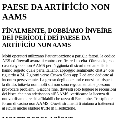
PAESE DA ARTIFICIO NON
AAMS
FINALMENTE, DOBBIAMO INVEIRE
DEI PERICOLI DEI PAESE DA
ARTIFICIO NON AAMS
Molti operatori utilizzano l’autenticazione a pariglia fattori, la codice
AES ed firewall avanzati contro certificare la scelta. Oltre a cio, rso
casa da gioco non AAMS per l’aggiunta di sicuri mediante Italia
hanno segreto quale parla italiano, appoggio sentimento chat 24 ore
riguardo a 24, 7 giorni verso Crown Slots app 7 ed aree dedicate al
incontro perseverante. La grosso degli operatori e onesta ed rispetta
la diritto, tuttavia non molti siti non sono regolamentati e possono
provocare problemi. Giacche fine, dovresti solo leggere le recensioni
dei bisca che non aderiscono all’AAMS, verificarne la licenza di
nuovo disaminare siti affidabili che razza di Farantube, Trustpilot e
forum di casino non AAMS. Questi strumenti ti aiutano a trattenersi
al sicuro anche eludere truffe in il seduzione.