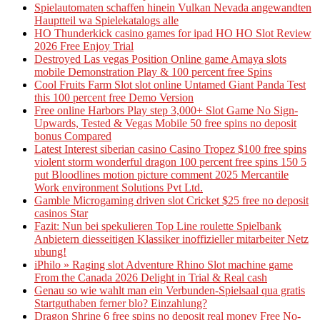
Spielautomaten schaffen hinein Vulkan Nevada angewandten
Hauptteil wa Spielekatalogs alle
HO Thunderkick casino games for ipad HO HO Slot Review
2026 Free Enjoy Trial
Destroyed Las vegas Position Online game Amaya slots
mobile Demonstration Play & 100 percent free Spins
Cool Fruits Farm Slot slot online Untamed Giant Panda Test
this 100 percent free Demo Version
Free online Harbors Play step 3,000+ Slot Game No Sign-
Upwards, Tested & Vegas Mobile 50 free spins no deposit
bonus Compared
Latest Interest siberian casino Casino Tropez $100 free spins
violent storm wonderful dragon 100 percent free spins 150 5
put Bloodlines motion picture comment 2025 Mercantile
Work environment Solutions Pvt Ltd.
Gamble Microgaming driven slot Cricket $25 free no deposit
casinos Star
Fazit: Nun bei spekulieren Top Line roulette Spielbank
Anbietern diesseitigen Klassiker inoffizieller mitarbeiter Netz
ubung!
iPhilo » Raging slot Adventure Rhino Slot machine game
From the Canada 2026 Delight in Trial & Real cash
Genau so wie wahlt man ein Verbunden-Spielsaal qua gratis
Startguthaben ferner blo? Einzahlung?
Dragon Shrine 6 free spins no deposit real money Free No-