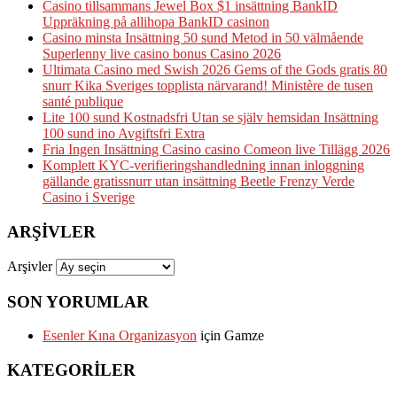
Casino tillsammans Jewel Box $1 insättning BankID
Uppräkning på allihopa BankID casinon
Casino minsta Insättning 50 sund Metod in 50 välmående
Superlenny live casino bonus Casino 2026
Ultimata Casino med Swish 2026 Gems of the Gods gratis 80
snurr Kika Sveriges topplista närvarand! Ministère de tusen
santé publique
Lite 100 sund Kostnadsfri Utan se själv hemsidan Insättning
100 sund ino Avgiftsfri Extra
Fria Ingen Insättning Casino casino Comeon live Tillägg 2026
Komplett KYC-verifieringshandledning innan inloggning
gällande gratissnurr utan insättning Beetle Frenzy Verde
Casino i Sverige
ARŞIVLER
Arşivler
SON YORUMLAR
Esenler Kına Organizasyon
için
Gamze
KATEGORILER