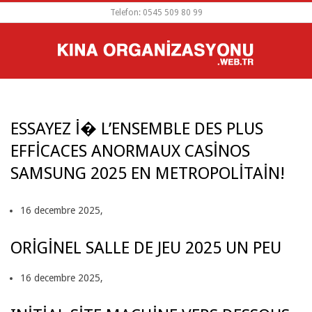
Skip
Telefon: 0545 509 80 99
to
content
PRIMARY
NAVIGATION
MENU
ESSAYEZ I� L’ENSEMBLE DES PLUS
EFFICACES ANORMAUX CASINOS
SAMSUNG 2025 EN METROPOLITAIN!
16 decembre 2025,
E
ORIGINEL SALLE DE JEU 2025 UN PEU
S
S
16 decembre 2025,
A