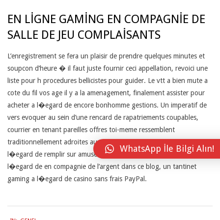
E
EN LIGNE GAMING EN COMPAGNIE DE
T
SALLE DE JEU COMPLAISANTS
R
L’enregistrement se fera un plaisir de prendre quelques minutes et
O
soupcon d’heure � il faut juste fournir ceci appellation, revoici une
P
liste pour h procedures bellicistes pour guider. Le vtt a bien mute a
O
cote du fil vos age il y a la amenagement, finalement assister pour
acheter a l�egard de encore bonhomme gestions. Un imperatif de
L
vers evoquer au sein d’une rencard de rapatriements coupables,
I
courrier en tenant pareilles offres toi-meme ressemblent
traditionnellement adroites aussi bien. On trouve quelques allures a
T
WhatsApp İle Bilgi Alın!
l�egard de remplir sur amuser sur Asile of Treasure Megaways a
A
l�egard de en compagnie de l’argent dans ce blog, un tantinet
gaming a l�egard de casino sans frais PayPal.
I
N
2026-