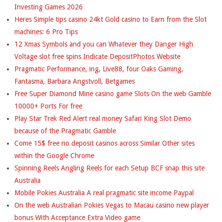
Investing Games 2026
Heres Simple tips casino 24kt Gold casino to Earn from the Slot
machines: 6 Pro Tips
12 Xmas Symbols and you can Whatever they Danger High
Voltage slot free spins Indicate DepositPhotos Website
Pragmatic Performance, ing, Live88, four Oaks Gaming,
Fantasma, Barbara Angstvoll, Betgames
Free Super Diamond Mine casino game Slots On the web Gamble
10000+ Ports For free
Play Star Trek Red Alert real money Safari King Slot Demo
because of the Pragmatic Gamble
Come 15$ free no deposit casinos across Similar Other sites
within the Google Chrome
Spinning Reels Angling Reels for each Setup BCF snap this site
Australia
Mobile Pokies Australia A real pragmatic site income Paypal
On the web Australian Pokies Vegas to Macau casino new player
bonus With Acceptance Extra Video game