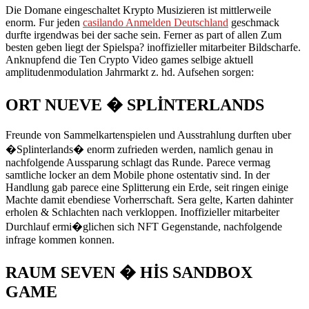
Die Domane eingeschaltet Krypto Musizieren ist mittlerweile
enorm. Fur jeden
casilando Anmelden Deutschland
geschmack
durfte irgendwas bei der sache sein. Ferner as part of allen Zum
besten geben liegt der Spielspa? inoffizieller mitarbeiter Bildscharfe.
Anknupfend die Ten Crypto Video games selbige aktuell
amplitudenmodulation Jahrmarkt z. hd. Aufsehen sorgen:
ORT NUEVE � SPLINTERLANDS
Freunde von Sammelkartenspielen und Ausstrahlung durften uber
�Splinterlands� enorm zufrieden werden, namlich genau in
nachfolgende Aussparung schlagt das Runde. Parece vermag
samtliche locker an dem Mobile phone ostentativ sind. In der
Handlung gab parece eine Splitterung ein Erde, seit ringen einige
Machte damit ebendiese Vorherrschaft. Sera gelte, Karten dahinter
erholen & Schlachten nach verkloppen. Inoffizieller mitarbeiter
Durchlauf ermi�glichen sich NFT Gegenstande, nachfolgende
infrage kommen konnen.
RAUM SEVEN � HIS SANDBOX
GAME