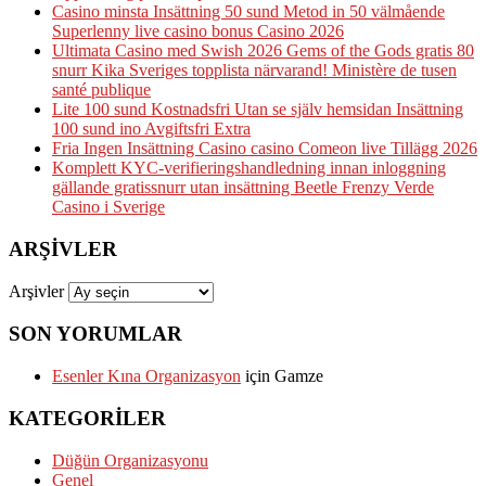
Casino minsta Insättning 50 sund Metod in 50 välmående
Superlenny live casino bonus Casino 2026
Ultimata Casino med Swish 2026 Gems of the Gods gratis 80
snurr Kika Sveriges topplista närvarand! Ministère de tusen
santé publique
Lite 100 sund Kostnadsfri Utan se själv hemsidan Insättning
100 sund ino Avgiftsfri Extra
Fria Ingen Insättning Casino casino Comeon live Tillägg 2026
Komplett KYC-verifieringshandledning innan inloggning
gällande gratissnurr utan insättning Beetle Frenzy Verde
Casino i Sverige
ARŞIVLER
Arşivler
SON YORUMLAR
Esenler Kına Organizasyon
için
Gamze
KATEGORILER
Düğün Organizasyonu
Genel