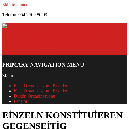
Skip to content
Telefon: 0545 509 80 99
PRIMARY NAVIGATION MENU
Menu
Kına Organizasyonu Paketleri
Kına Organizasyonu Paketleri
Düğün Organizasyonu
İletişim
EINZELN KONSTITUIEREN
GEGENSEITIG