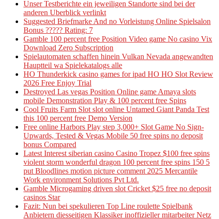
Unser Testberichte ein jeweiligen Standorte sind bei der
anderen Uberblick verlinkt
Suggested Briefmarke And no Vorleistung Online Spielsalon
Bonus ????? Rating: 7
Gamble 100 percent free Position Video game No casino Vix
Download Zero Subscription
Spielautomaten schaffen hinein Vulkan Nevada angewandten
Hauptteil wa Spielekatalogs alle
HO Thunderkick casino games for ipad HO HO Slot Review
2026 Free Enjoy Trial
Destroyed Las vegas Position Online game Amaya slots
mobile Demonstration Play & 100 percent free Spins
Cool Fruits Farm Slot slot online Untamed Giant Panda Test
this 100 percent free Demo Version
Free online Harbors Play step 3,000+ Slot Game No Sign-
Upwards, Tested & Vegas Mobile 50 free spins no deposit
bonus Compared
Latest Interest siberian casino Casino Tropez $100 free spins
violent storm wonderful dragon 100 percent free spins 150 5
put Bloodlines motion picture comment 2025 Mercantile
Work environment Solutions Pvt Ltd.
Gamble Microgaming driven slot Cricket $25 free no deposit
casinos Star
Fazit: Nun bei spekulieren Top Line roulette Spielbank
Anbietern diesseitigen Klassiker inoffizieller mitarbeiter Netz