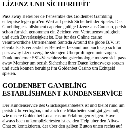
LIZENZ UND SICHERHEIT
Pass away Betreiber de l’ensemble des Goldenbet Gambling
enterprise legen gro?en Wert auf perish Sicherheit der Spieler. Das
Gambling establishment cap eine gultige Lizenz aus Curacao, perish
schon fur sich genommen ein Zeichen von Vertrauenswurdigkeit
und auch Zuverlassigkeit ist. Das fur das Online casino
verantwortliche Unternehmen Santeda Around the globe B.V. ist
ebenfalls als verlasslicher Betreiber bekannt und auch cap sich fur
pass away Lizenzvergabe strengen Uberprufungen unterzogen.
Dank moderner SSL-Verschlusselungstechnologie mussen sich pass
away Member um perish Sicherheit ihrer Daten keineswegs sorgen
und auch konnen beruhigt i’m Goldenbet Casino um Echtgeld
spielen.
GOLDENBET GAMBLING
ESTABLISHMENT KUNDENSERVICE
Der Kundenservice des Glucksspielanbieters ist und bleibt rund um
perish Uhr verfugbar, und auch die Mitarbeiter sind gut geschult,
wie unsere Goldenbet Local casino Erfahrungen zeigen. Have
always been unkompliziertesten ist es, den Help uber den Alive-
Chat zu kontaktieren, der uber den gelben Button unten rechts auf