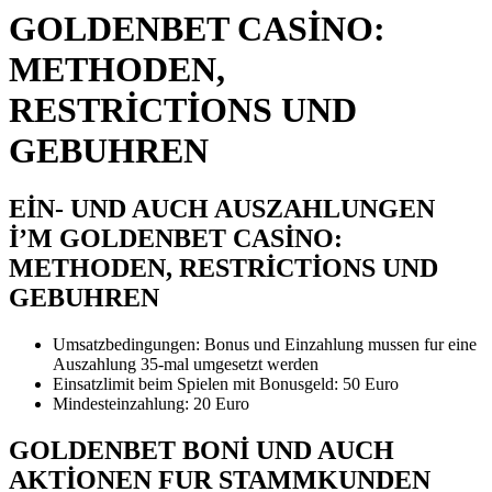
GOLDENBET CASINO:
METHODEN,
RESTRICTIONS UND
GEBUHREN
EIN- UND AUCH AUSZAHLUNGEN
I’M GOLDENBET CASINO:
METHODEN, RESTRICTIONS UND
GEBUHREN
Umsatzbedingungen: Bonus und Einzahlung mussen fur eine
Auszahlung 35-mal umgesetzt werden
Einsatzlimit beim Spielen mit Bonusgeld: 50 Euro
Mindesteinzahlung: 20 Euro
GOLDENBET BONI UND AUCH
AKTIONEN FUR STAMMKUNDEN