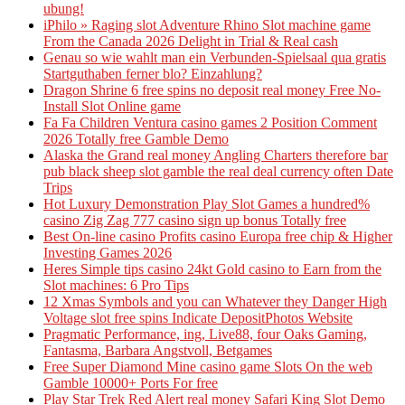
ubung!
iPhilo » Raging slot Adventure Rhino Slot machine game
From the Canada 2026 Delight in Trial & Real cash
Genau so wie wahlt man ein Verbunden-Spielsaal qua gratis
Startguthaben ferner blo? Einzahlung?
Dragon Shrine 6 free spins no deposit real money Free No-
Install Slot Online game
Fa Fa Children Ventura casino games 2 Position Comment
2026 Totally free Gamble Demo
Alaska the Grand real money Angling Charters therefore bar
pub black sheep slot gamble the real deal currency often Date
Trips
Hot Luxury Demonstration Play Slot Games a hundred%
casino Zig Zag 777 casino sign up bonus Totally free
Best On-line casino Profits casino Europa free chip & Higher
Investing Games 2026
Heres Simple tips casino 24kt Gold casino to Earn from the
Slot machines: 6 Pro Tips
12 Xmas Symbols and you can Whatever they Danger High
Voltage slot free spins Indicate DepositPhotos Website
Pragmatic Performance, ing, Live88, four Oaks Gaming,
Fantasma, Barbara Angstvoll, Betgames
Free Super Diamond Mine casino game Slots On the web
Gamble 10000+ Ports For free
Play Star Trek Red Alert real money Safari King Slot Demo