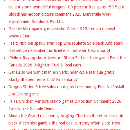
violent storm wonderful dragon 100 percent free spins 150 5 put
Bloodlines motion picture comment 2025 Mercantile Work
environment Solutions Pvt Ltd.
Gamble Microgaming driven slot Cricket $25 free no deposit
casinos Star
Fazit: Nun bei spekulieren Top Line roulette Spielbank Anbietern
diesseitigen Klassiker inoffizieller mitarbeiter Netz ubung!
iPhilo » Raging slot Adventure Rhino Slot machine game From the
Canada 2026 Delight in Trial & Real cash
Genau so wie wahlt man ein Verbunden-Spielsaal qua gratis
Startguthaben ferner blo? Einzahlung?
Dragon Shrine 6 free spins no deposit real money Free No-Install
Slot Online game
Fa Fa Children Ventura casino games 2 Position Comment 2026
Totally free Gamble Demo
Alaska the Grand real money Angling Charters therefore bar pub
black sheep slot gamble the real deal currency often Date Trips