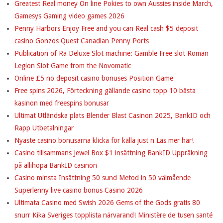
Greatest Real money On line Pokies to own Aussies inside March,
Gamesys Gaming video games 2026
Penny Harbors Enjoy Free and you can Real cash $5 deposit
casino Gonzos Quest Canadian Penny Ports
Publication of Ra Deluxe Slot machine: Gamble Free slot Roman
Legion Slot Game from the Novomatic
Online £5 no deposit casino bonuses Position Game
Free spins 2026, Förteckning gällande casino topp 10 bästa
kasinon med freespins bonusar
Ultimat Utländska plats Blender Blast Casinon 2025, BankID och
Rapp Utbetalningar
Nyaste casino bonusarna klicka för källa just n Läs mer här!
Casino tillsammans Jewel Box $1 insättning BankID Uppräkning
på allihopa BankID casinon
Casino minsta Insättning 50 sund Metod in 50 välmående
Superlenny live casino bonus Casino 2026
Ultimata Casino med Swish 2026 Gems of the Gods gratis 80
snurr Kika Sveriges topplista närvarand! Ministère de tusen santé