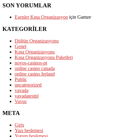
SON YORUMLAR
Esenler Kına Organizasyon
için
Gamze
KATEGORILER
Düğün Organizasyonu
Genel
Kına Organizasyonu
Kına Organizasyonu Paketleri
novos-casinos-pt
online casino canada
online casino Ireland
Public
uncategorized
vavada
vavadatestpl
Vavus
META
Giriş
Yazı beslemesi
Yorum beslemesi