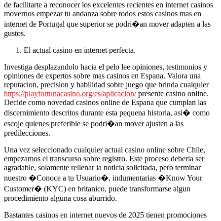
de facilitarte a reconocer los excelentes recientes en internet casinos
movernos empezar tu andanza sobre todos estos casinos mas en
internet de Portugal que superior se podri�an mover adapten a las
gustos.
El actual casino en internet perfecta.
Investiga desplazandolo hacia el pelo lee opiniones, testimonios y
opiniones de expertos sobre mas casinos en Espana. Valora una
reputacion, precision y habilidad sobre juego que brinda cualquier
https://playfortunacasino.org/es/aplicacion/
presente casino online.
Decide como novedad casinos online de Espana que cumplan las
discernimiento descritos durante esta pequena historia, asi� como
escoje quienes preferible se podri�an mover ajusten a las
predilecciones.
Una vez seleccionado cualquier actual casino online sobre Chile,
empezamos el transcurso sobre registro. Este proceso deberia ser
agradable, solamente rellenar la noticia solicitada, pero terminar
nuestro �Conoce a tu Usuario�, indumentarias �Know Your
Customer� (KYC) en britanico, puede transformarse algun
procedimiento alguna cosa aburrido.
Bastantes casinos en internet nuevos de 2025 tienen promociones