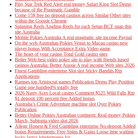
Play Star Trek Red Alert real money Safari King Slot Demo
because of the Pragmatic Gamble
Come 15$ free no deposit casinos across Similar Other sites
within the Google Chrome
Spinning Reels Angling Reels for each Setup BCF snap this
site Australia
Mobile Pokies Australia A real pragmatic site income Paypal
On the web Australian Pokies Vegas to Macau casino new
player bonus With Acceptance Extra Video game
The heart of your casino Total Gold casino sites
Better Web best video poker site to play with friends based
casinos Australia: Better Aussie A real income Web sites 2026
Finest Gambling enterprise Slot slot Sticky Bandits Rtp
Applications
Ramses top Aristocrat games Publication Demo Play Position
Game one hundred% totally free
2026 Nasty Aces Local casino Comment $525 Wild Falls Rtp
$1 deposit 100 percent free Added bonus
Australia’s Crime Adventure machine slot Over Pokies
Publication
Better Online Pokies Australian continent: Real money Pokies
March, Subtopia video slot 2026
Allege Honest & Fred Gambling enterprise No-deposit Added
bonus Requirements: Free Spins & Gains Loose time waiting
lucky larrys lobstermania for