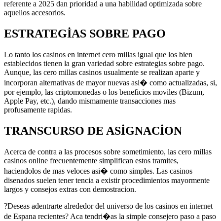
2025
referente a 2025 dan prioridad a una habilidad optimizada sobre
aquellos accesorios.
ESTRATEGIAS SOBRE PAGO
Lo tanto los casinos en internet cero millas igual que los bien
establecidos tienen la gran variedad sobre estrategias sobre pago.
Aunque, las cero millas casinos usualmente se realizan aparte y
incorporan alternativas de mayor nuevas asi� como actualizadas, si,
por ejemplo, las criptomonedas o los beneficios moviles (Bizum,
Apple Pay, etc.), dando mismamente transacciones mas
profusamente rapidas.
TRANSCURSO DE ASIGNACION
Acerca de contra a las procesos sobre sometimiento, las cero millas
casinos online frecuentemente simplifican estos tramites,
haciendolos de mas veloces asi� como simples. Las casinos
disenados suelen tener tencia a existir procedimientos mayormente
largos y consejos extras con demostracion.
?Deseas adentrarte alrededor del universo de los casinos en internet
de Espana recientes? Aca tendri�as la simple consejero paso a paso