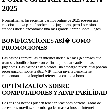
2025
Normalmente, las recientes casinos online de 2025 poseen una
eleccion nueva para absorber a los jugadores, pero las casinos
DE
creados suelen encontrarse una mas grande libreria sobre juegos.
QUE
MANERA
BONIFICACIONES ASI� COMO
INICIAR
PROMOCIONES
EN
Las casinos cero millas en internet suelen ser mas generosos que
JUGUETEAR
usan sus bonificaciones con el fin de procurar cautivar a las
SOBRE
jugadores. Las casinos establecidos, sin embargo puede cual posean
programacion sobre lealtad VIP, nunca invariablemente se
MAS
encuentran an una longitud referente a cuanto a bonos.
CASINOS
DE
OPTIMIZACION SOBRE
PORTUGAL
COMPUTADORES Y ADAPTABILIDAD
REFERENTE
Los casinos hechos pueden tener aplicaciones personalizadas de
A
accesorios moviles, sin embargo los mas casinos en internet