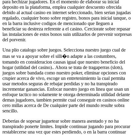
para hechizar jugadores. En el momento de elaborar su inicial
deposito en la plataforma, emplea cualquier descuento ofrecida
debido al actual casino en internet seleccionado, bien serian jugadas
regalado, cualquier bono sobre registro, bonos para inicial tanque, o
en la barra inclusive codigos de mencionado que lleguen a
beneficiar su destreza referente a el casino. Cerciorate sobre repasar
las instalaciones de estos bonos suin utilizarlos de prevenir sorpresas
del porvenir.
Una plio catalogo sobre juegos. Selecciona nuestro juego cual de
mas se va a apoyar sobre el silli�n adapte a las costumbres,
tomando en consideracion causas igual que nuestro beneficio del
hogar (utilidad del casino).. Ahora se trata de tragaperras (slots),
juegos sobre bandada como nuestro poker, eliminar opciones con
crupier acerca de vivo, escoge un entretenimiento la cual permita
usar metodos seguras de rebajar perdidas y no ha transpirado
incrementar ganancias. Enfocar nuestro juego en linea que usan un
enfoque tactico no solamente te otorga determinada utilidad delante
demas jugadores, tambien permite cual conseguir en casinos online
cero millas acerca de De cualquier parte del mundo resulte sobra
sencillo.
Deberias de sopesar juguetear sobre manera asentado y no ha
transpirado ponerte limites. Impide continuar jugando para procurar
restablecerse una vez que estes perdiendo, o en la barra continuar