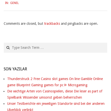
IN:
GENEL
03-
26
Comments are closed, but
trackbacks
and pingbacks are open.
Search
SON YAZILAR
Thunderstruck 2 Free Casino slot games On line Gamble Online
game Blueprint Gaming games for pc ᐈ Microgaming
Die wichtige Arten von Casinospielen, diese Die leser as part of
Spielbank Wissender umsonst geben beherrschen
Unser Testberichte ein jeweiligen Standorte sind bei der anderen
Uberblick verlinkt