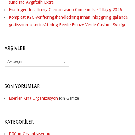
sund ino Avgiftsfri Extra
Fria Ingen Insättning Casino casino Comeon live Tillägg 2026
Komplett KYC-verifieringshandledning innan inloggning gällande
gratissnurr utan insättning Beetle Frenzy Verde Casino i Sverige
ARŞIVLER
Arşivler
SON YORUMLAR
Esenler Kına Organizasyon
için
Gamze
KATEGORILER
Düğün Organizasyonu