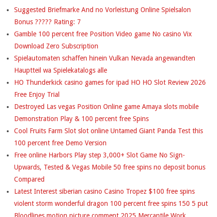
Suggested Briefmarke And no Vorleistung Online Spielsalon
Bonus ????? Rating: 7
Gamble 100 percent free Position Video game No casino Vix
Download Zero Subscription
Spielautomaten schaffen hinein Vulkan Nevada angewandten
Hauptteil wa Spielekatalogs alle
HO Thunderkick casino games for ipad HO HO Slot Review 2026
Free Enjoy Trial
Destroyed Las vegas Position Online game Amaya slots mobile
Demonstration Play & 100 percent free Spins
Cool Fruits Farm Slot slot online Untamed Giant Panda Test this
100 percent free Demo Version
Free online Harbors Play step 3,000+ Slot Game No Sign-
Upwards, Tested & Vegas Mobile 50 free spins no deposit bonus
Compared
Latest Interest siberian casino Casino Tropez $100 free spins
violent storm wonderful dragon 100 percent free spins 150 5 put
Bloodlines motion picture comment 2025 Mercantile Work