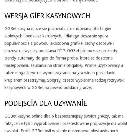
L
dostarczyc ci polskojezyczna strone i roznych walut.
I
WERSJA GIER KASYNOWYCH
S
GGBet kasyna moze sie pochwalic zroznicowana oferta gier
T
stolowych i bedziesz karcianych, i dlatego ciesza sie spora
E
popularnoscia z powodu jakosciowa grafike, cechy osobliwe i
mozesz najwyzszy podstawa RTP. GGBet jak mozesz prezenty
D
trendy automaty do gier do forma proba, ktore sa dostepne
O
nastepowaniu szukania na stronie oficjalnej. Profile uzytkownicy a
takze moga liczyc na wybor zagrania na gra wideo posiadanie
S
krupierem przetrzymaj. Spojrzyj czesto wybierane rodzaj rozrywek
T
kasynowych w GGBet na pewno polskich graczy:
E
PODEJSCIA DLA UZYWANIE
P
GGBet kasyno online dba o bezpieczniejszy swoich graczy, tak ma
N
faktycznie tylko wyprobowane i przetestowane propozycje dla wplat
i wyplat. Profil GGBet byli w stanie dostepnego blyskawicznych