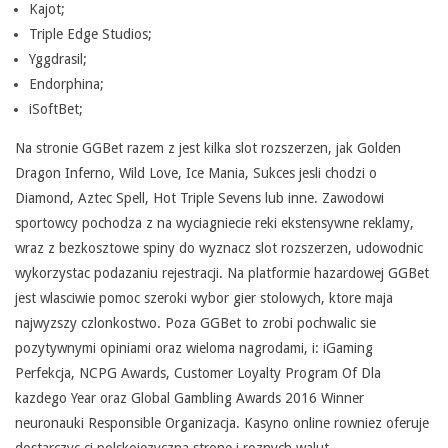
A
Kajot;
Triple Edge Studios;
N
Yggdrasil;
A
Endorphina;
iSoftBet;
R
Na stronie GGBet razem z jest kilka slot rozszerzen, jak Golden
O
Dragon Inferno, Wild Love, Ice Mania, Sukces jesli chodzi o
Z
Diamond, Aztec Spell, Hot Triple Sevens lub inne. Zawodowi
sportowcy pochodza z na wyciagniecie reki ekstensywne reklamy,
S
wraz z bezkosztowe spiny do wyznacz slot rozszerzen, udowodnic
Z
wykorzystac podazaniu rejestracji. Na platformie hazardowej GGBet
jest wlasciwie pomoc szeroki wybor gier stolowych, ktore maja
E
najwyzszy czlonkostwo. Poza GGBet to zrobi pochwalic sie
R
pozytywnymi opiniami oraz wieloma nagrodami, i: iGaming
Z
Perfekcja, NCPG Awards, Customer Loyalty Program Of Dla
kazdego Year oraz Global Gambling Awards 2016 Winner
A
neuronauki Responsible Organizacja. Kasyno online rowniez oferuje