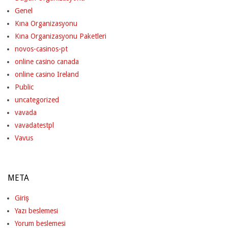
Genel
Kına Organizasyonu
Kına Organizasyonu Paketleri
novos-casinos-pt
online casino canada
online casino Ireland
Public
uncategorized
vavada
vavadatestpl
Vavus
META
Giriş
Yazı beslemesi
Yorum beslemesi