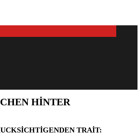
ICHEN HINTER
RUCKSICHTIGENDEN TRAIT: