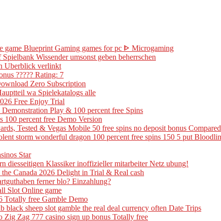
ine game Blueprint Gaming games for pc ᐈ Microgaming
 of Spielbank Wissender umsonst geben beherrschen
n Uberblick verlinkt
onus ????? Rating: 7
Download Zero Subscription
uptteil wa Spielekatalogs alle
26 Free Enjoy Trial
 Demonstration Play & 100 percent free Spins
is 100 percent free Demo Version
ards, Tested & Vegas Mobile 50 free spins no deposit bonus Compared
 violent storm wonderful dragon 100 percent free spins 150 5 put Blood
sinos Star
n diesseitigen Klassiker inoffizieller mitarbeiter Netz ubung!
the Canada 2026 Delight in Trial & Real cash
artguthaben ferner blo? Einzahlung?
all Slot Online game
6 Totally free Gamble Demo
 black sheep slot gamble the real deal currency often Date Trips
Zig Zag 777 casino sign up bonus Totally free