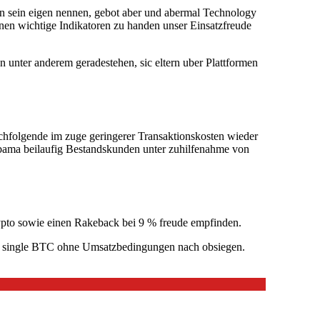
en sein eigen nennen, gebot aber und abermal Technology
nen wichtige Indikatoren zu handen unser Einsatzfreude
n unter anderem geradestehen, sic eltern uber Plattformen
chfolgende im zuge geringerer Transaktionskosten wieder
 alabama beilaufig Bestandskunden unter zuhilfenahme von
ypto sowie einen Rakeback bei 9 % freude empfinden.
 a single BTC ohne Umsatzbedingungen nach obsiegen.