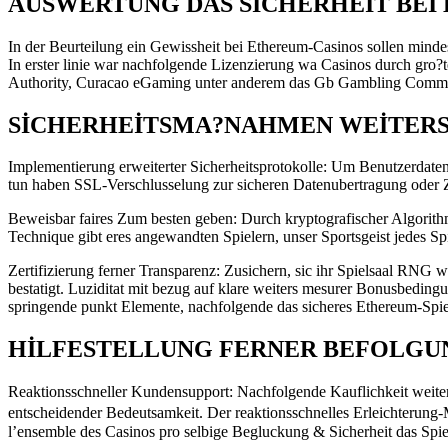
AUSWERTUNG DAS SICHERHEIT BEI
In der Beurteilung ein Gewissheit bei Ethereum-Casinos sollen mindes
In erster linie war nachfolgende Lizenzierung wa Casinos durch gro
Authority, Curacao eGaming unter anderem das Gb Gambling Commission
SICHERHEITSMA?NAHMEN WEITERS 
Implementierung erweiterter Sicherheitsprotokolle: Um Benutzerdate
tun haben SSL-Verschlusselung zur sicheren Datenubertragung oder Z
Beweisbar faires Zum besten geben: Durch kryptografischer Algorithme
Technique gibt eres angewandten Spielern, unser Sportsgeist jedes Spi
Zertifizierung ferner Transparenz: Zusichern, sic ihr Spielsaal RNG wa
bestatigt. Luziditat mit bezug auf klare weiters mesurer Bonusbedin
springende punkt Elemente, nachfolgende das sicheres Ethereum-Spi
HILFESTELLUNG FERNER BEFOLGU
Reaktionsschneller Kundensupport: Nachfolgende Kauflichkeit weiter
entscheidender Bedeutsamkeit. Der reaktionsschnelles Erleichterung-M
l’ensemble des Casinos pro selbige Begluckung & Sicherheit das Spie