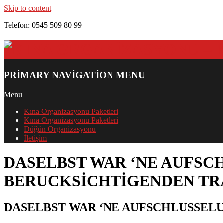
Skip to content
Telefon: 0545 509 80 99
PRIMARY NAVIGATION MENU
Menu
Kına Organizasyonu Paketleri
Kına Organizasyonu Paketleri
Düğün Organizasyonu
İletişim
DASELBST WAR ‘NE AUFSC
BERUCKSICHTIGENDEN TRA
DASELBST WAR ‘NE AUFSCHLUSSEL