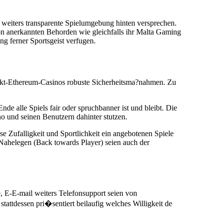
e weiters transparente Spielumgebung hinten versprechen.
on anerkannten Behorden wie gleichfalls ihr Malta Gaming
g ferner Sportsgeist verfugen.
unkt-Ethereum-Casinos robuste Sicherheitsma?nahmen. Zu
e alle Spiels fair oder spruchbanner ist und bleibt. Die
no und seinen Benutzern dahinter stutzen.
ese Zufalligkeit und Sportlichkeit ein angebotenen Spiele
-Nahelegen (Back towards Player) seien auch der
 E-E-mail weiters Telefonsupport seien von
tattdessen pri�sentiert beilaufig welches Willigkeit de