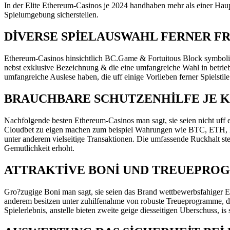
In der Elite Ethereum-Casinos je 2024 handhaben mehr als einer Hau
Spielumgebung sicherstellen.
DIVERSE SPIELAUSWAHL FERNER F
Ethereum-Casinos hinsichtlich BC.Game & Fortuitous Block symbolisie
nebst exklusive Bezeichnung & die eine umfangreiche Wahl in betrie
umfangreiche Auslese haben, die uff einige Vorlieben ferner Spielstile
BRAUCHBARE SCHUTZENHILFE JE
Nachfolgende besten Ethereum-Casinos man sagt, sie seien nicht uff
Cloudbet zu eigen machen zum beispiel Wahrungen wie BTC, ETH
unter anderem vielseitige Transaktionen. Die umfassende Ruckhalt st
Gemutlichkeit erhoht.
ATTRAKTIVE BONI UND TREUEPR
Gro?zugige Boni man sagt, sie seien das Brand wettbewerbsfahiger 
anderem besitzen unter zuhilfenahme von robuste Treueprogramme, die
Spielerlebnis, anstelle bieten zweite geige diesseitigen Uberschuss, i