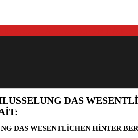
HLUSSELUNG DAS WESENTL
IT:
UNG DAS WESENTLICHEN HINTER BE