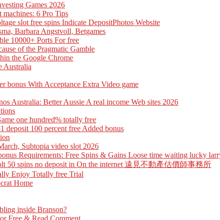
 Investing Games 2026
t machines: 6 Pro Tips
ge slot free spins Indicate DepositPhotos Website
sma, Barbara Angstvoll, Betgames
le 10000+ Ports For free
cause of the Pragmatic Gamble
ithin the Google Chrome
 Australia
yer bonus With Acceptance Extra Video game
inos Australia: Better Aussie A real income Web sites 2026
tions
Game one hundred% totally free
1 deposit 100 percent free Added bonus
tion
March, Subtopia video slot 2026
nus Requirements: Free Spins & Gains Loose time waiting lucky larry
free Volt 50 spins no deposit in On the internet 遠見不動產估價師事務所
ly Enjoy Totally free Trial
tocrat Home
bling inside Branson?
 for Free & Read Comment