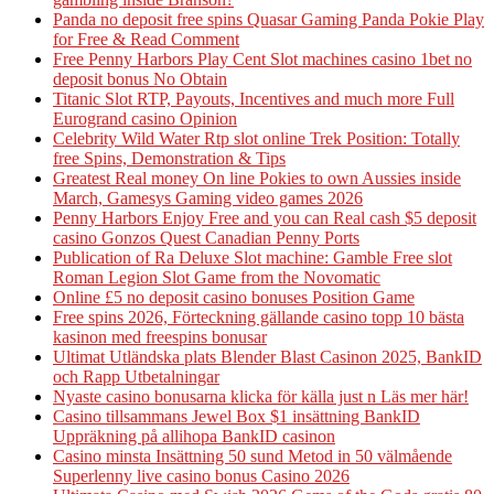
Panda no deposit free spins Quasar Gaming Panda Pokie Play
for Free & Read Comment
Free Penny Harbors Play Cent Slot machines casino 1bet no
deposit bonus No Obtain
Titanic Slot RTP, Payouts, Incentives and much more Full
Eurogrand casino Opinion
Celebrity Wild Water Rtp slot online Trek Position: Totally
free Spins, Demonstration & Tips
Greatest Real money On line Pokies to own Aussies inside
March, Gamesys Gaming video games 2026
Penny Harbors Enjoy Free and you can Real cash $5 deposit
casino Gonzos Quest Canadian Penny Ports
Publication of Ra Deluxe Slot machine: Gamble Free slot
Roman Legion Slot Game from the Novomatic
Online £5 no deposit casino bonuses Position Game
Free spins 2026, Förteckning gällande casino topp 10 bästa
kasinon med freespins bonusar
Ultimat Utländska plats Blender Blast Casinon 2025, BankID
och Rapp Utbetalningar
Nyaste casino bonusarna klicka för källa just n Läs mer här!
Casino tillsammans Jewel Box $1 insättning BankID
Uppräkning på allihopa BankID casinon
Casino minsta Insättning 50 sund Metod in 50 välmående
Superlenny live casino bonus Casino 2026