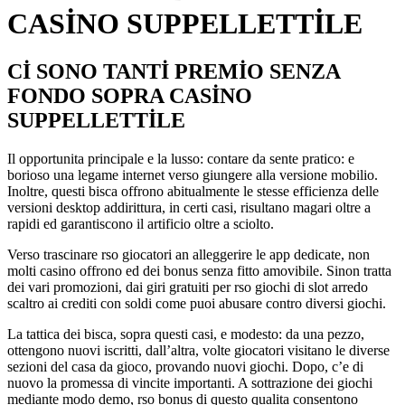
CASINO SUPPELLETTILE
CI SONO TANTI PREMIO SENZA
FONDO SOPRA CASINO
SUPPELLETTILE
Il opportunita principale e la lusso: contare da sente pratico: e
borioso una legame internet verso giungere alla versione mobilio.
Inoltre, questi bisca offrono abitualmente le stesse efficienza delle
versioni desktop addirittura, in certi casi, risultano magari oltre a
rapidi ed garantiscono il artificio oltre a sciolto.
Verso trascinare rso giocatori an alleggerire le app dedicate, non
molti casino offrono ed dei bonus senza fitto amovibile. Sinon tratta
dei vari promozioni, dai giri gratuiti per rso giochi di slot arredo
scaltro ai crediti con soldi come puoi abusare contro diversi giochi.
La tattica dei bisca, sopra questi casi, e modesto: da una pezzo,
ottengono nuovi iscritti, dall’altra, volte giocatori visitano le diverse
sezioni del casa da gioco, provando nuovi giochi. Dopo, c’e di
nuovo la promessa di vincite importanti. A sottrazione dei giochi
mediante modo demo, rso bonus di questo qualita consentono