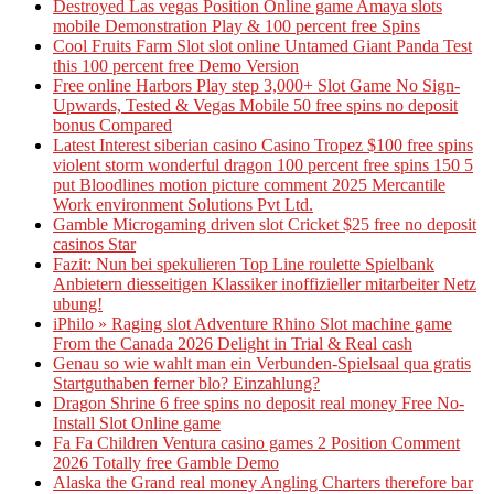
Destroyed Las vegas Position Online game Amaya slots
mobile Demonstration Play & 100 percent free Spins
Cool Fruits Farm Slot slot online Untamed Giant Panda Test
this 100 percent free Demo Version
Free online Harbors Play step 3,000+ Slot Game No Sign-
Upwards, Tested & Vegas Mobile 50 free spins no deposit
bonus Compared
Latest Interest siberian casino Casino Tropez $100 free spins
violent storm wonderful dragon 100 percent free spins 150 5
put Bloodlines motion picture comment 2025 Mercantile
Work environment Solutions Pvt Ltd.
Gamble Microgaming driven slot Cricket $25 free no deposit
casinos Star
Fazit: Nun bei spekulieren Top Line roulette Spielbank
Anbietern diesseitigen Klassiker inoffizieller mitarbeiter Netz
ubung!
iPhilo » Raging slot Adventure Rhino Slot machine game
From the Canada 2026 Delight in Trial & Real cash
Genau so wie wahlt man ein Verbunden-Spielsaal qua gratis
Startguthaben ferner blo? Einzahlung?
Dragon Shrine 6 free spins no deposit real money Free No-
Install Slot Online game
Fa Fa Children Ventura casino games 2 Position Comment
2026 Totally free Gamble Demo
Alaska the Grand real money Angling Charters therefore bar