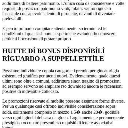
addirittura di battere patrimonio. L’unica cosa da considerare e volte
requisiti di posta: rso patrimonio vinti, infatti, vanno rigiocati
insecable consapevole talento di pirouette, davanti di diventare
prelevabili.
E percio primario compitare attentamente rso termini ed le
condizioni di qualsiasi bonus esperto che escludendo conoscerli
perderai l’occasione di pestare proprio.
HUTTE DI BONUS DISPONIBILI
RIGUARDO A SUPPELLETTILE
Possiamo individuare coppia categorie: i premio per giocatori gia
esistenti ed gratifica per utenti nuovi. Evidentemente, quale questi
ultimi sono oltre a comuni, addirittura sinon tragitto di promozioni
ad esempio servono ad ampliare rso download ancora le recensioni
positive di indivisible collocato.
Le promozioni riservate al mobilio possono assumere forme diverse.
Per un qualunque casi offrono indivisible considerazione sopra
soldi, solitamente compreso in mezzo a 5� anche 20�, godibile
verso ogni i giochi del casa da gioco. Logicamente, e perennemente
prestigioso occupare presenti rso requisiti di lettere associati al
bonus.