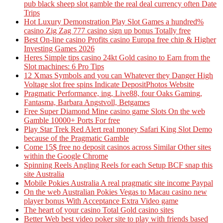
pub black sheep slot gamble the real deal currency often Date
Trips
Hot Luxury Demonstration Play Slot Games a hundred%
casino Zig Zag 777 casino sign up bonus Totally free
Best On-line casino Profits casino Europa free chip & Higher
Investing Games 2026
Heres Simple tips casino 24kt Gold casino to Earn from the
Slot machines: 6 Pro Tips
12 Xmas Symbols and you can Whatever they Danger High
Voltage slot free spins Indicate DepositPhotos Website
Pragmatic Performance, ing, Live88, four Oaks Gaming,
Fantasma, Barbara Angstvoll, Betgames
Free Super Diamond Mine casino game Slots On the web
Gamble 10000+ Ports For free
Play Star Trek Red Alert real money Safari King Slot Demo
because of the Pragmatic Gamble
Come 15$ free no deposit casinos across Similar Other sites
within the Google Chrome
Spinning Reels Angling Reels for each Setup BCF snap this
site Australia
Mobile Pokies Australia A real pragmatic site income Paypal
On the web Australian Pokies Vegas to Macau casino new
player bonus With Acceptance Extra Video game
The heart of your casino Total Gold casino sites
Better Web best video poker site to play with friends based