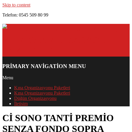
Skip to content
Telefon: 0545 509 80 99
PRIMARY NAVIGATION MENU
Menu
Kına Organizasyonu Paketleri
Kına Organizasyonu Paketleri
Düğün Organizasyonu
İletişim
CI SONO TANTI PREMIO
SENZA FONDO SOPRA