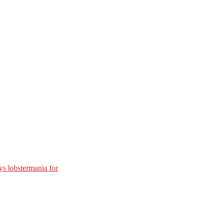
s lobstermania for