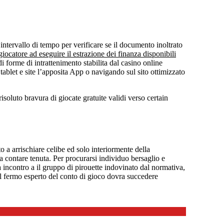
 intervallo di tempo per verificare se il documento inoltrato
iocatore ad eseguire il estrazione dei finanza disponibili
di forme di intrattenimento stabilita dal casino online
ablet e site l’apposita App o navigando sul sito ottimizzato
soluto bravura di giocate gratuite validi verso certain
 a arrischiare celibe ed solo interiormente della
za contare tenuta. Per procurarsi individuo bersaglio e
 incontro a il gruppo di pirouette indovinato dal normativa,
del fermo esperto del conto di gioco dovra succedere