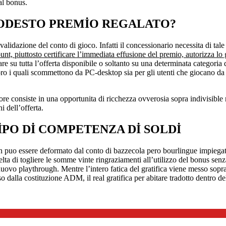
al bonus.
CODESTO PREMIO REGALATO?
validazione del conto di gioco. Infatti il concessionario necessita di tale
t, piuttosto certificare l’immediata effusione del premio, autorizza lo g
re su tutta l’offerta disponibile o soltanto su una determinata categoria 
ro i quali scommettono da PC-desktop sia per gli utenti che giocano da t
 consiste in una opportunita di ricchezza ovverosia sopra indivisible ri
 dell’offerta.
PO DI COMPETENZA DI SOLDI
on puo essere deformato dal conto di bazzecola pero bourlingue impiegato
elta di togliere le somme vinte ringraziamenti all’utilizzo del bonus sen
nuovo playthrough. Mentre l’intero fatica del gratifica viene messo sopra
o dalla costituzione ADM, il real gratifica per abitare tradotto dentro 