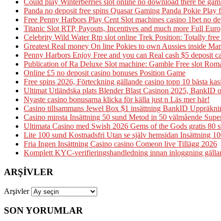
Could play Winterberries slot online no download there be gam
Panda no deposit free spins Quasar Gaming Panda Pokie Play
Free Penny Harbors Play Cent Slot machines casino 1bet no d
Titanic Slot RTP, Payouts, Incentives and much more Full Eur
Celebrity Wild Water Rtp slot online Trek Position: Totally fre
Greatest Real money On line Pokies to own Aussies inside M
Penny Harbors Enjoy Free and you can Real cash $5 deposit 
Publication of Ra Deluxe Slot machine: Gamble Free slot Ro
Online £5 no deposit casino bonuses Position Game
Free spins 2026, Förteckning gällande casino topp 10 bästa ka
Ultimat Utländska plats Blender Blast Casinon 2025, BankID 
Nyaste casino bonusarna klicka för källa just n Läs mer här!
Casino tillsammans Jewel Box $1 insättning BankID Uppräkni
Casino minsta Insättning 50 sund Metod in 50 välmående Supe
Ultimata Casino med Swish 2026 Gems of the Gods gratis 80 snu
Lite 100 sund Kostnadsfri Utan se själv hemsidan Insättning 10
Fria Ingen Insättning Casino casino Comeon live Tillägg 2026
Komplett KYC-verifieringshandledning innan inloggning gälland
ARŞIVLER
Arşivler
SON YORUMLAR