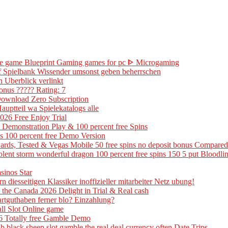
ine game Blueprint Gaming games for pc ᐈ Microgaming
 of Spielbank Wissender umsonst geben beherrschen
n Uberblick verlinkt
onus ????? Rating: 7
Download Zero Subscription
uptteil wa Spielekatalogs alle
26 Free Enjoy Trial
 Demonstration Play & 100 percent free Spins
is 100 percent free Demo Version
ards, Tested & Vegas Mobile 50 free spins no deposit bonus Compared
 violent storm wonderful dragon 100 percent free spins 150 5 put Blood
sinos Star
n diesseitigen Klassiker inoffizieller mitarbeiter Netz ubung!
the Canada 2026 Delight in Trial & Real cash
artguthaben ferner blo? Einzahlung?
all Slot Online game
6 Totally free Gamble Demo
 black sheep slot gamble the real deal currency often Date Trips