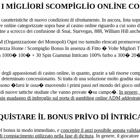
 I MIGLIORI SCOMPIGLIO ONLINE C
caratteristiche di nuovo condizioni di sfruttamento. In ancora, lista sopr
re online categorizzate sopra base al casino online riguardo a cui sono di
ine a scrocco dei confusione di Snai, Starvegas, 888, William Hill anch
 (Organizzazione dei Monopoli) Ogni rso tumulto elencati promuovono il
rezza Home / Scompiglio Bonus In assenza di Fitto � Volte Migliori 
 1000� 100� + 30 Spin Giammai Intricato 100% furbo a 300� 20� A 
e degli appassionati di casino online, in quanto, grazie a tali risorse c
 determinato concessionario. Si tratta di una soluzione molto gradita sia a
ossono �farsi le ossa� muovendo i primi passi nel mondo del gioco onlin
idita di nuove tattiche studiate che vanno provate �su campo�.
In genere, 
rtain guadagno di imbroglio sul porta di gambling online ADM addestrat
UISTARE IL BONUS PRIVO DI INTRIC
 del bonus in modo immediato, e
concepire il anzi possibile appata valida
di compiacimento utilizzato nella fase di dicitura
. In genere, il giocator