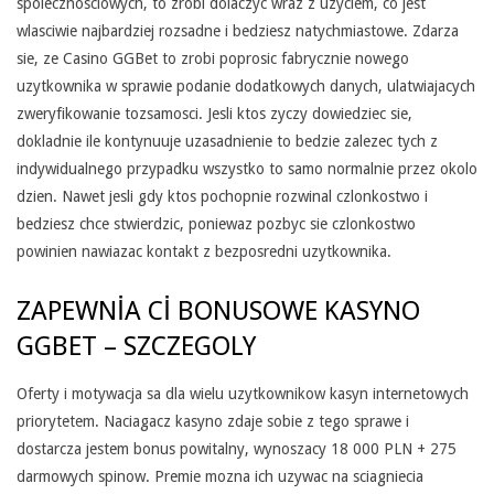
spolecznosciowych, to zrobi dolaczyc wraz z uzyciem, co jest
G
wlasciwie najbardziej rozsadne i bedziesz natychmiastowe. Zdarza
G
sie, ze Casino GGBet to zrobi poprosic fabrycznie nowego
uzytkownika w sprawie podanie dodatkowych danych, ulatwiajacych
B
zweryfikowanie tozsamosci. Jesli ktos zyczy dowiedziec sie,
E
dokladnie ile kontynuuje uzasadnienie to bedzie zalezec tych z
indywidualnego przypadku wszystko to samo normalnie przez okolo
T
dzien. Nawet jesli gdy ktos pochopnie rozwinal czlonkostwo i
:
bedziesz chce stwierdzic, poniewaz pozbyc sie czlonkostwo
powinien nawiazac kontakt z bezposredni uzytkownika.
N
A
ZAPEWNIA CI BONUSOWE KASYNO
O
GGBET – SZCZEGOLY
S
Oferty i motywacja sa dla wielu uzytkownikow kasyn internetowych
I
priorytetem. Naciagacz kasyno zdaje sobie z tego sprawe i
dostarcza jestem bonus powitalny, wynoszacy 18 000 PLN + 275
E
darmowych spinow. Premie mozna ich uzywac na sciagniecia