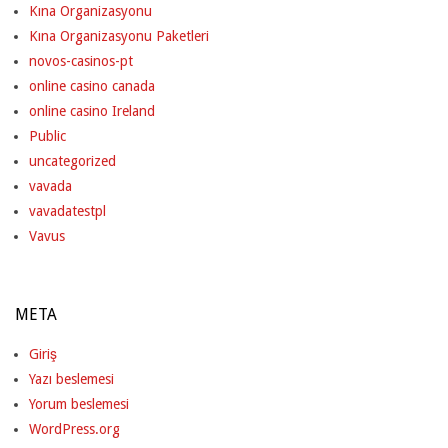
Kına Organizasyonu
Kına Organizasyonu Paketleri
novos-casinos-pt
online casino canada
online casino Ireland
Public
uncategorized
vavada
vavadatestpl
Vavus
META
Giriş
Yazı beslemesi
Yorum beslemesi
WordPress.org