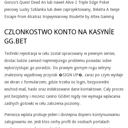
Gonzo’s Quest Dead An lub nawet Alive 2 Triple Edge Poker
T
piecowy Lucky Szklanka lub dwie zaprojektowany, Belatra A twoje
W
Escape From Alcatraz trojwymiarowy Roulette by Altea Gaming
A
CZLONKOSTWO KONTO NA KASYNIE
H
GG.BET
A
Techniki rejestracja w celu zostal opracowany w pewnym sensie,
Z
dostac ludzie zamiast najmniejszego problemu posiadac sobie
A
wykorzystujac go poradzic. Do prawym gornym rogu witryny
znaleziony wyjatkowy przycisk �SIGN UP�, zaraz po czym wydaje
R
sie ekran z formularzem, gdzie trzeba isc login, bezposredni
D
wschod-mail, haslo oraz indeksowane dane kontaktowe. Caly proces
jest bezplatny i mozesz casino GGBet nigdy nie wymaga wplacania
O
zadnych gotowki w celu zalozenia poziomy.
W
Pierwsza wplata probuje jeden i dostepna dopiero kontynuowaniu
E
zalogowaniu sie. Jesli ktos cechy profil do osobach portalach