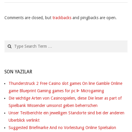
M
27
O
Comments are closed, but
trackbacks
and pingbacks are open.
W
Y
C
Search
H
S
SON YAZILAR
P
Thunderstruck 2 Free Casino slot games On line Gamble Online
I
game Blueprint Gaming games for pc ᐈ Microgaming
N
Die wichtige Arten von Casinospielen, diese Die leser as part of
Spielbank Wissender umsonst geben beherrschen
O
Unser Testberichte ein jeweiligen Standorte sind bei der anderen
W
Uberblick verlinkt
Suggested Briefmarke And no Vorleistung Online Spielsalon