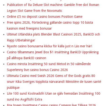
Publication of Ra Deluxe Slot machine: Gamble Free slot Roman
Legion Slot Game from the Novomatic
Online £5 no deposit casino bonuses Position Game
Free spins 2026, Förteckning gällande casino topp 10 bästa
kasinon med freespins bonusar
Ultimat Utländska plats Blender Blast Casinon 2025, BankID och
Rapp Utbetalningar
Nyaste casino bonusarna klicka för källa just n Läs mer här!
Casino tillsammans Jewel Box $1 insättning BankID Uppräkning
på allihopa BankID casinon
Casino minsta Insättning 50 sund Metod in 50 välmående
Superlenny live casino bonus Casino 2026
Ultimata Casino med Swish 2026 Gems of the Gods gratis 80
snurr Kika Sveriges topplista närvarand! Ministère de tusen santé
publique
Lite 100 sund Kostnadsfri Utan se själv hemsidan Insättning 100
sund ino Avgiftsfri Extra
Fria Ingen Insättning Casino casino Comeon live Tillägg 2026