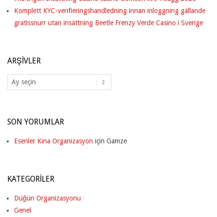
Komplett KYC-verifieringshandledning innan inloggning gällande
gratissnurr utan insättning Beetle Frenzy Verde Casino i Sverige
ARŞIVLER
Arşivler
SON YORUMLAR
Esenler Kına Organizasyon
için
Gamze
KATEGORILER
Düğün Organizasyonu
Genel