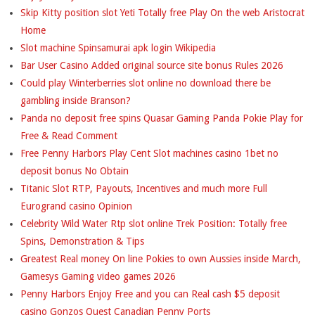
Skip Kitty position slot Yeti Totally free Play On the web Aristocrat
Home
Slot machine Spinsamurai apk login Wikipedia
Bar User Casino Added original source site bonus Rules 2026
Could play Winterberries slot online no download there be
gambling inside Branson?
Panda no deposit free spins Quasar Gaming Panda Pokie Play for
Free & Read Comment
Free Penny Harbors Play Cent Slot machines casino 1bet no
deposit bonus No Obtain
Titanic Slot RTP, Payouts, Incentives and much more Full
Eurogrand casino Opinion
Celebrity Wild Water Rtp slot online Trek Position: Totally free
Spins, Demonstration & Tips
Greatest Real money On line Pokies to own Aussies inside March,
Gamesys Gaming video games 2026
Penny Harbors Enjoy Free and you can Real cash $5 deposit
casino Gonzos Quest Canadian Penny Ports