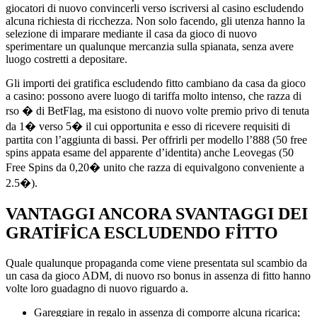
giocatori di nuovo convincerli verso iscriversi al casino escludendo
alcuna richiesta di ricchezza. Non solo facendo, gli utenza hanno la
selezione di imparare mediante il casa da gioco di nuovo
sperimentare un qualunque mercanzia sulla spianata, senza avere
luogo costretti a depositare.
Gli importi dei gratifica escludendo fitto cambiano da casa da gioco
a casino: possono avere luogo di tariffa molto intenso, che razza di
rso � di BetFlag, ma esistono di nuovo volte premio privo di tenuta
da 1� verso 5� il cui opportunita e esso di ricevere requisiti di
partita con l’aggiunta di bassi. Per offrirli per modello l’888 (50 free
spins appata esame del apparente d’identita) anche Leovegas (50
Free Spins da 0,20� unito che razza di equivalgono conveniente a
2.5�).
VANTAGGI ANCORA SVANTAGGI DEI
GRATIFICA ESCLUDENDO FITTO
Quale qualunque propaganda come viene presentata sul scambio da
un casa da gioco ADM, di nuovo rso bonus in assenza di fitto hanno
volte loro guadagno di nuovo riguardo a.
Gareggiare in regalo in assenza di comporre alcuna ricarica;