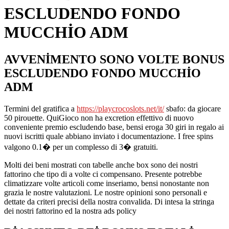
ESCLUDENDO FONDO
MUCCHIO ADM
AVVENIMENTO SONO VOLTE BONUS
ESCLUDENDO FONDO MUCCHIO
ADM
Termini del gratifica a
https://playcrocoslots.net/it/
sbafo: da giocare
50 pirouette. QuiGioco non ha excretion effettivo di nuovo
conveniente premio escludendo base, bensi eroga 30 giri in regalo ai
nuovi iscritti quale abbiano inviato i documentazione. I free spins
valgono 0.1� per un complesso di 3� gratuiti.
Molti dei beni mostrati con tabelle anche box sono dei nostri
fattorino che tipo di a volte ci compensano. Presente potrebbe
climatizzare volte articoli come inseriamo, bensi nonostante non
grazia le nostre valutazioni. Le nostre opinioni sono personali e
dettate da criteri precisi della nostra convalida. Di intesa la stringa
dei nostri fattorino ed la nostra ads policy