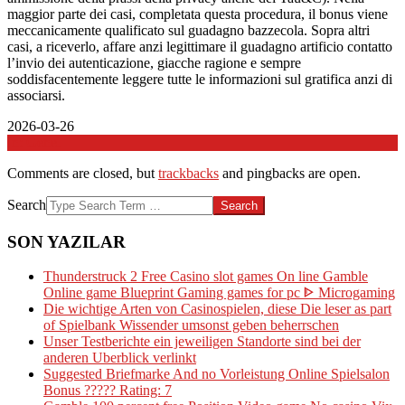
maggior parte dei casi, completata questa procedura, il bonus viene
meccanicamente qualificato sul guadagno bazzecola. Sopra altri
casi, a riceverlo, affare anzi legittimare il guadagno artificio contatto
l’invio dei autenticazione, giacche ragione e sempre
soddisfacentemente leggere tutte le informazioni sul gratifica anzi di
associarsi.
2026-03-26
In:
Genel
Comments are closed, but
trackbacks
and pingbacks are open.
Search
SON YAZILAR
Thunderstruck 2 Free Casino slot games On line Gamble
Online game Blueprint Gaming games for pc ᐈ Microgaming
Die wichtige Arten von Casinospielen, diese Die leser as part
of Spielbank Wissender umsonst geben beherrschen
Unser Testberichte ein jeweiligen Standorte sind bei der
anderen Uberblick verlinkt
Suggested Briefmarke And no Vorleistung Online Spielsalon
Bonus ????? Rating: 7