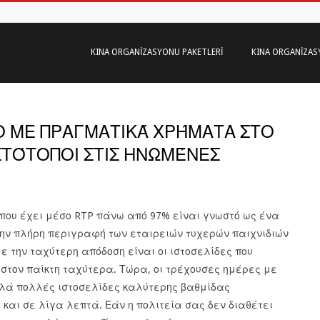
PRIMARY
NAVIGATION
KINA ORGANIZASYONU PAKETLERI
KINA ORGANIZAS
MENU
ΝΟ ΜΕ ΠΡΑΓΜΑΤΙΚΆ ΧΡΉΜΑΤΑ ΣΤΟ
ΙΣΤΌΤΟΠΟΙ ΣΤΙΣ ΗΝΩΜΈΝΕΣ
 που έχει μέσο RTP πάνω από 97% είναι γνωστό ως ένα
 την πλήρη περιγραφή των εταιρειών τυχερών παιχνιδιών
με την ταχύτερη απόδοση είναι οι ιστοσελίδες που
 στον παίκτη ταχύτερα.
Τώρα, οι τρέχουσες ημέρες με
λλά πολλές ιστοσελίδες καλύτερης βαθμίδας
και σε λίγα λεπτά. Εάν η πολιτεία σας δεν διαθέτει