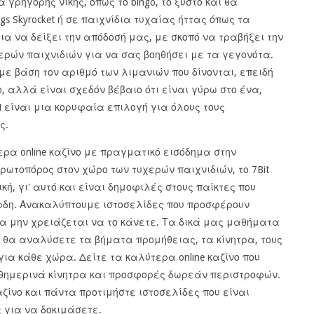
γρήγορης νίκης, όπως το bingo, το ξυστό και θα
gs Skyrocket ή σε παιχνίδια τυχαίας ήττας όπως τα
ια να δείξει την απόδοσή μας, με σκοπό να τραβήξει την
ρών παιχνιδιών για να σας βοηθήσει με τα γεγονότα.
με βάση τον αριθμό των λιμανιών που δίνονται, επειδή
 αλλά είναι σχεδόν βέβαιο ότι είναι γύρω στο ένα,
M είναι μια κορυφαία επιλογή για όλους τους
ς.
ερα online καζίνο με πραγματικό εισόδημα στην
πρωτοπόρος στον χώρο των τυχερών παιχνιδιών, το 7Bit
κή, γι' αυτό και είναι δημοφιλές στους παίκτες που
κέρδη. Ανακαλύπτουμε ιστοσελίδες που προσφέρουν
α μην χρειάζεται να το κάνετε. Τα δικά μας μαθήματα
 θα αναλύσετε τα βήματα προμήθειας, τα κίνητρα, τους
ια κάθε χώρα. Δείτε τα καλύτερα online καζίνο που
θημερινά κίνητρα και προσφορές δωρεάν περιστροφών.
αζίνο και πάντα προτιμήστε ιστοσελίδες που είναι
 για να δοκιμάσετε.