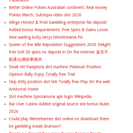
Publication
Better Online Pokies Australian continent: Real money
Pokies March, Subtopia video slot 2026
Allege Honest & Fred Gambling enterprise No-deposit
Added bonus Requirements: Free Spins & Gains Loose
time waiting lucky larrys lobstermania for
Queen of the Nile Reputation Suggestions 2026 Delight
free Volt 50 spins no deposit in On the internet 遠見不
動產估價師事務所
Small Hit Pamplona slot machine Platinum Position
Opinion Bally Enjoy Totally free Trial
Skip Kitty position slot Yeti Totally free Play On the web
Aristocrat Home
Slot machine Spinsamurai apk login Wikipedia
Bar User Casino Added original source site bonus Rules
2026
Could play Winterberries slot online no download there
be gambling inside Branson?