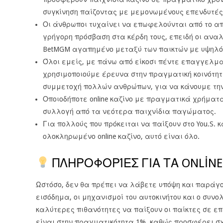
Δ
συγκίνηση παίζοντας με μεμονωμένους επενδυτέ
Οι άνθρωποι τυχαίνει να επωφελούνται από το απ
Ι
γρήγορη πρόσβαση στα κέρδη τους, επειδή οι αναλ
Α
BetMGM αγαπημένο μεταξύ των παικτών με υψηλότ
Όλοι εμείς, με πάνω από είκοσι πέντε επαγγελμα
Κ
χρησιμοποιούμε έρευνα στην πραγματική κοινότητ
Α
συμμετοχή πολλών ανθρώπων, για να κάνουμε την 
Οποιοδήποτε online καζίνο με πραγματικά χρήματ
Ζ
συλλογή από τα νεότερα παιχνίδια παγώματος.
Ί
Για πολλούς που πρόκειται να παίξουν στο You.S. 
ολοκληρωμένο online καζίνο, αυτό είναι όλο.
Ν
Ο
ΠΛΗΡΟΦΟΡΊΕΣ ΓΙΑ ΤΑ ONLIN
Μ
Ωστόσο, δεν θα πρέπει να λάβετε υπόψη και παράγο
Ε
εισόδημα, οι μηχανισμοί του αυτοκινήτου και ο συν
καλύτερες πιθανότητες να παίξουν οι παίκτες σε επ
Π
είναι στην πραγματικότητα 1%, καθώς προσφέρει σχ