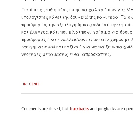
Φ
Για όσους επιθυμούν επίσης να χαλαρώσουν για λίγ
Α
υπολογιστές κάνει την δουλειά της καλύτερα. Τα 
Λ
προσφορών, την αξιολόγηση παιχνιδιών ή την άμεση
και έλεγχος, κάτι που είναι πολύ χρήσιμο για όσο
Ε
προσφοράς ή να εναλλάσσονται μεταξύ χώρου μεσι
Ί
στοιχηματισμού και καζίνο ή για να παίξουν παιχνίδ
νεότερες μεταβάσεις είναι απρόσκοπτες.
Σ
Ι
Σ
2026-
IN:
GENEL
03-
Τ
25
Ό
Comments are closed, but
trackbacks
and pingbacks are open
Τ
Ο