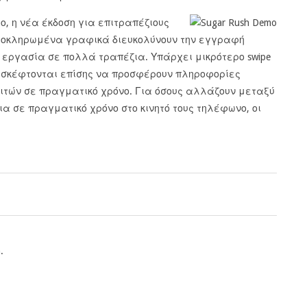
ο, η νέα έκδοση για επιτραπέζιους
ολοκληρωμένα γραφικά διευκολύνουν την εγγραφή
 εργασία σε πολλά τραπέζια. Υπάρχει μικρότερο swipe
υς σκέφτονται επίσης να προσφέρουν πληροφορίες
τών σε πραγματικό χρόνο. Για όσους αλλάζουν μεταξύ
ια σε πραγματικό χρόνο στο κινητό τους τηλέφωνο, οι
.