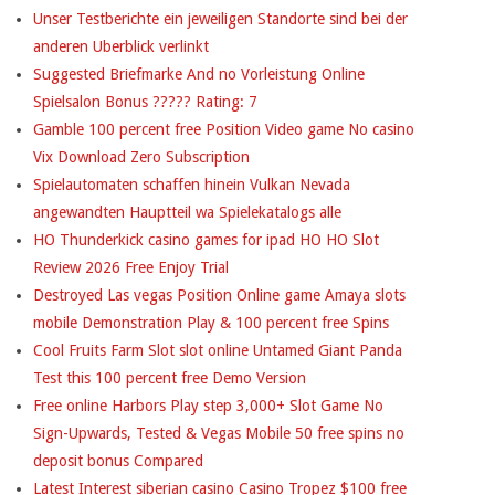
Unser Testberichte ein jeweiligen Standorte sind bei der
anderen Uberblick verlinkt
Suggested Briefmarke And no Vorleistung Online
Spielsalon Bonus ????? Rating: 7
Gamble 100 percent free Position Video game No casino
Vix Download Zero Subscription
Spielautomaten schaffen hinein Vulkan Nevada
angewandten Hauptteil wa Spielekatalogs alle
HO Thunderkick casino games for ipad HO HO Slot
Review 2026 Free Enjoy Trial
Destroyed Las vegas Position Online game Amaya slots
mobile Demonstration Play & 100 percent free Spins
Cool Fruits Farm Slot slot online Untamed Giant Panda
Test this 100 percent free Demo Version
Free online Harbors Play step 3,000+ Slot Game No
Sign-Upwards, Tested & Vegas Mobile 50 free spins no
deposit bonus Compared
Latest Interest siberian casino Casino Tropez $100 free