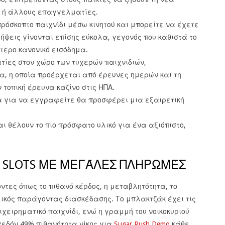
ς ή άλλους επαγγελματίες.
ρόσκοπτο παιχνίδι μέσω κινητού και μπορείτε να έχετε
ήψεις γίνονται επίσης εύκολα, γεγονός που καθιστά το
ερο κανονικό εισόδημα.
τίες στον χώρο των τυχερών παιχνιδιών,
α, η οποία προέρχεται από έρευνες ημερών και τη
τοπική έρευνα καζίνο στις ΗΠΑ.
α για να εγγραφείτε θα προσφέρει μια εξαιρετική
και θέλουν το πιο πρόσφατο υλικό για ένα αξιόπιστο,
E SLOTS ΜΕ ΜΕΓΆΛΕΣ ΠΛΗΡΩΜΈΣ
ντες όπως το πιθανό κέρδος, η μεταβλητότητα, το
ολικός παράγοντας διασκέδασης. Το μπλακτζάκ έχει τις
ιχειρηματικό παιχνίδι, ενώ η γραμμή του νοικοκυριού
εδόν 49% πιθανότητα νίκης για
Sugar Rush Demo
κάθε